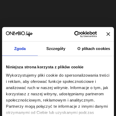
Bestsellery
Zgoda
Szczegóły
O plikach cookies
OUTLET
OUTLET
OUTLE
Niniejsza strona korzysta z plików cookie
Wykorzystujemy pliki cookie do spersonalizowania treści
i reklam, aby oferować funkcje społecznościowe i
analizować ruch w naszej witrynie. Informacje o tym, jak
Body In Balance By
Hair Of The Day By
Hair In 
ONLYBIO
ONLYBIO
ONLYBI
korzystasz z naszej witryny, udostępniamy partnerom
Limited Edition
Połysk Serum
Toner
społecznościowym, reklamowym i analitycznym.
Granat i miód Żel
silikonowe do
brzos
pod prysznic 200
9
włosów z
10
śmiet
8
Partnerzy mogą połączyć te informacje z innymi danymi
,
99 zł
,
99 zł
,
39 
ml
drobinkami 70 ml
100ml
Najniższa cena z 30 dni
Najniższa cena z 30 dni
Najniższa c
otrzymanymi od Ciebie lub uzyskanymi podczas
przed obniżką:
9,99 zł
przed obniżką:
10,99 zł
przed obniż