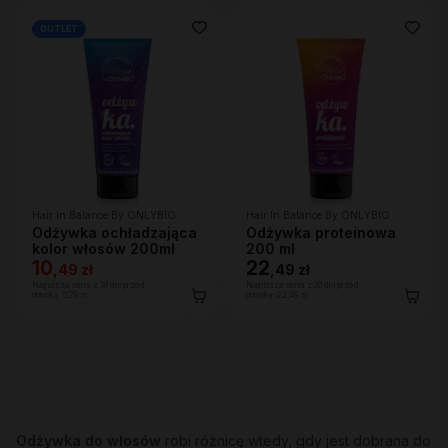
OUTLET
Hair In Balance By ONLYBIO
Hair In Balance By ONLYBIO
Odżywka ochładzająca
Odżywka proteinowa
kolor włosów 200ml
200 ml
10
22
,
49 zł
,
49 zł
Najniższa cena z 30 dni przed
Najniższa cena z 30 dni przed
obniżką:
6,29 zł
obniżką:
22,49 zł
Odżywka do włosów
robi różnicę wtedy, gdy jest dobrana do