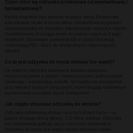
Czym różni się odżywka proteinowa od emolientowej i
humektantowej?
Każda uzupełnia inny element struktury włosa. Proteinowa
odbudowuje ubytki w korze włosa. Emolientowa wygładza i
uszczelnia łuskę od zewnątrz, zapobiegając ucieczce wilgoci.
Humektantowa przyciąga wodę do pasma i wiąże ją w jego
strukturze. Stosowane zamiennie lub w rotacji utrzymują
równowagę PEH - klucz do elastycznych i błyszczących
włosów.
Co to jest odżywka do mycia włosów (co-wash)?
Co-wash to odżywka stosowana zamiast szamponu -
oczyszcza pasma z sebum i zanieczyszczeń, jednocześnie
nawilżając i wzmacniając cebulki. Sprawdza się szczególnie
przy włosach suchych i kręconych, które reagują nadmiernym
wysuszeniem na częste mycie szamponem.
Jak często stosować odżywkę do włosów?
Odżywkę spłukiwaną stosuje się przy każdym myciu - na
pasma (omijając skórę głowy), 2-5 minut, spłukać. Odżywkę
bez spłukiwania aplikuje się po myciu bez spłukiwania.
Odżywkę do mycia (co-wash) można stosować nawet