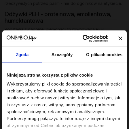
rzeczywistych potrzeb pasm - nie do ogólników na etykiecie.
Odżywki PEH - proteinowa, emolientowa,
humektantowa
Podstawa świadomej pielęgnacji to równowaga PEH:
odpowiedni stosunek protein, emolientów i humektantów
dopasowany do struktury włosa. Seria
Hair in Balance
zawiera
trzy odżywki, które tę równowagę budują:
Zgoda
Szczegóły
O plikach cookies
Odżywka proteinowa
- wzmacnia i odbudowuje osłabione
pasma, uzupełnia ubytki w strukturze włosa.
Odżywka emolientowa
- wygładza łuskę, dodaje blasku,
Niniejsza strona korzysta z plików cookie
zapobiega puszeniu i elektryzowaniu.
Odżywka humektantowa
- nawilża w głąb, wiąże wodę w
Wykorzystujemy pliki cookie do spersonalizowania treści
paśmie, przywraca elastyczność.
i reklam, aby oferować funkcje społecznościowe i
analizować ruch w naszej witrynie. Informacje o tym, jak
Każda dostępna w 200 ml i miniaturze 50 ml. Jeśli szukasz
odżywek dobranych pod niskoporowatość, średnią lub
korzystasz z naszej witryny, udostępniamy partnerom
wysoką porowatość, sprawdź serię
Hair of the Day
.
społecznościowym, reklamowym i analitycznym.
Partnerzy mogą połączyć te informacje z innymi danymi
Odżywki specjalistyczne - dopasowane do
otrzymanymi od Ciebie lub uzyskanymi podczas
problemu