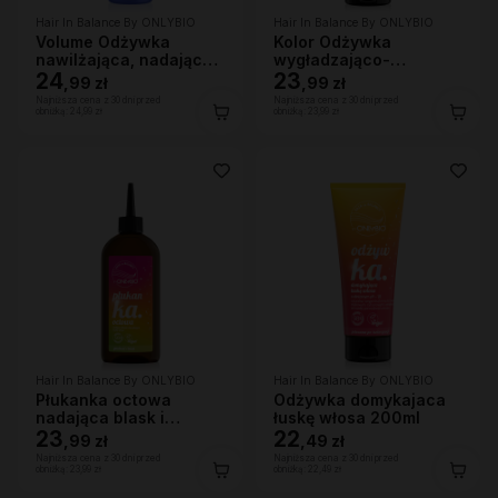
Hair In Balance By ONLYBIO
Hair In Balance By ONLYBIO
Volume Odżywka
Kolor Odżywka
nawilżająca, nadająca
wygładzająco-
lekkości 200ml
24
ochraniająca kolor 200
23
,
99 zł
,
99 zł
ml
Najniższa cena z 30 dni przed
Najniższa cena z 30 dni przed
obniżką:
24,99 zł
obniżką:
23,99 zł
Hair In Balance By ONLYBIO
Hair In Balance By ONLYBIO
Płukanka octowa
Odżywka domykajaca
nadająca blask i
łuskę włosa 200ml
domykająca łuskę
23
22
,
99 zł
,
49 zł
włosa 300ml
Najniższa cena z 30 dni przed
Najniższa cena z 30 dni przed
obniżką:
23,99 zł
obniżką:
22,49 zł