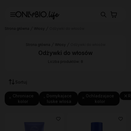
Strona główna
Włosy
Odżywki do włosów
Strona główna
Włosy
Odżywki do włosów
Odżywki do włosów
Liczba produktów: 8
Sortuj
Chroniace
Domykajace
Ochladzajace
R
kolor
luske wlosa
kolor