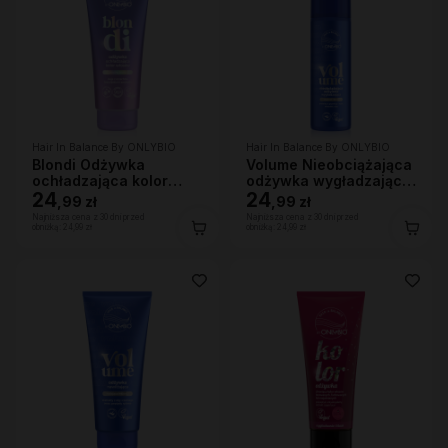
Hair In Balance By ONLYBIO
Hair In Balance By ONLYBIO
Blondi Odżywka
Volume Nieobciążająca
ochładzająca kolor
odżywka wygładzająca
włosów 200ml
24
200 ml
24
,
99 zł
,
99 zł
Najniższa cena z 30 dni przed
Najniższa cena z 30 dni przed
obniżką:
24,99 zł
obniżką:
24,99 zł