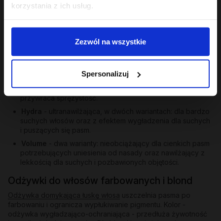
korzystania z ich usług.
Poza trójcą PEH oferta Hair in Balance obejmuje odżywki
skierowane do konkretnych potrzeb:
Gloss
- ekstrakt z papai, olej tsubaki i aminokwasy
Zezwól na wszystkie
pszenicy i soi nadają matowym i szorstkim pasmom
lustrzanego blasku i jedwabistości. Przykład:
Gloss -
odżywka wygładzająca 200 ml
.
Spersonalizuj
Repair
- dla włosów zniszczonych po farbowaniu i
nadmiernych zabiegach; odbudowuje, wzmacnia,
przywraca sprężystość.
Hydra
- ultranawilżająca, w dwóch wariantach: dla bardzo
suchych włosów oraz z efektem wygładzenia dla suchych
i puszących się pasm.
Volume
- dwa warianty: nieobciążający dla cienkich pasm
potrzebujących uniesienia od nasady oraz nawilżający z
lekkością dla suchych i pozbawionych objętości.
Odżywki do włosów farbowanych i blond
Odżywka domykająca łuskę włosa
uszczelnia pasma po
farbowaniu i ogranicza wypłukiwanie pigmentu. Kolor -
odżywka wygładzająco-ochraniająca - przedłuża żywotność