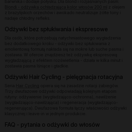
barwnika i dodaje połysku. Dla blond i rozjaśnianych pasm:
Blondi - odżywka ochładzająca kolor włosów 200 ml
z olejem
z brazylijskich orzechów i awokado neutralizuje żółte tony i
nadaje chłodny refleks.
Odżywki bez spłukiwania i ekspresowe
Dla osób, które potrzebują natychmiastowego wygładzenia
bez dodatkowego kroku - odżywki bez spłukiwania z
emolientową formułą nakłada się na mokre lub suche pasma i
zostawia. W ofercie znajdziesz też odżywkę ekspresową
wygładzającą z efektem rozświetlenia - działa w kilka minut i
zostawia pasma lśniące i gładkie.
Odżywki Hair Cycling - pielęgnacja rotacyjna
Seria
Hair Cycling
opiera się na zasadzie rotacji zabiegów.
Trzy dwufazowe odżywki odpowiadają kolejnym etapom
rutyny: odżywienie (wygładzająco-ochronna), nawilżenie
(wygładzająco-nawilżająca) i regeneracja (wygładzająco-
regenerująca). Dwufazowa formuła łączy właściwości odżywki
klasycznej i leave-in w jednym produkcie.
FAQ - pytania o odżywki do włosów