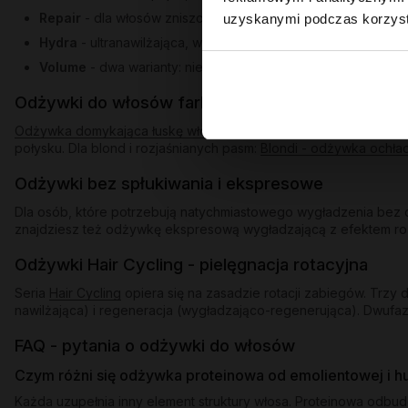
Repair
- dla włosów zniszczonych po farbowaniu i nadmiern
uzyskanymi podczas korzysta
Hydra
- ultranawilżająca, w dwóch wariantach: dla bardzo s
Volume
- dwa warianty: nieobciążający dla cienkich pasm po
Odżywki do włosów farbowanych i blond
Odżywka domykająca łuskę włosa
uszczelnia pasma po farbowani
połysku. Dla blond i rozjaśnianych pasm:
Blondi - odżywka ochła
Odżywki bez spłukiwania i ekspresowe
Dla osób, które potrzebują natychmiastowego wygładzenia bez d
znajdziesz też odżywkę ekspresową wygładzającą z efektem rozświ
Odżywki Hair Cycling - pielęgnacja rotacyjna
Seria
Hair Cycling
opiera się na zasadzie rotacji zabiegów. Trz
nawilżająca) i regeneracja (wygładzająco-regenerująca). Dwufaz
FAQ - pytania o odżywki do włosów
Czym różni się odżywka proteinowa od emolientowej i 
Każda uzupełnia inny element struktury włosa. Proteinowa odbu