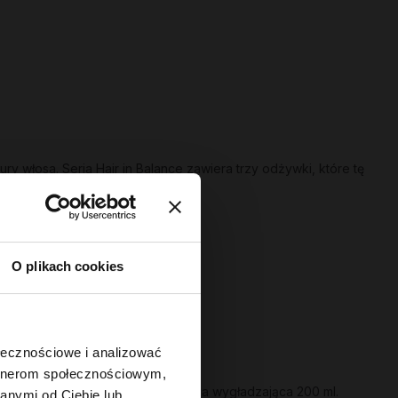
ury włosa. Seria
Hair in Balance
zawiera trzy odżywki, które tę
O plikach cookies
ść, sprawdź serię
Hair of the Day
.
ołecznościowe i analizować
artnerom społecznościowym,
bistości. Przykład:
Gloss - odżywka wygładzająca 200 ml
.
anymi od Ciebie lub