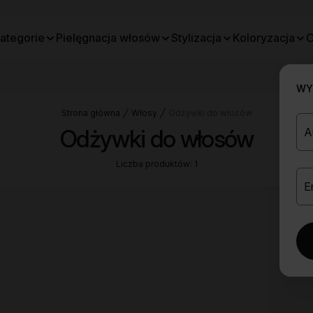
ategorie
Pielęgnacja włosów
Stylizacja
Koloryzacja
O
WYB
Strona główna
Włosy
Odżywki do włosów
Odżywki do włosów
Liczba produktów: 1