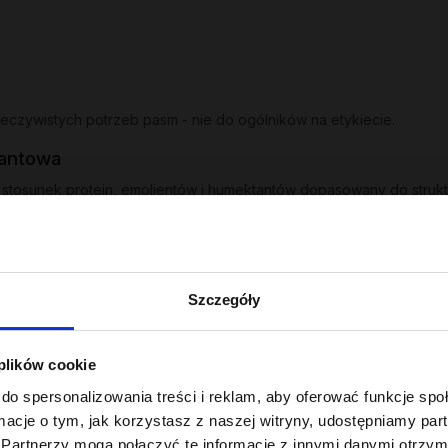
zeczywistych potrzeb pasm - nie do ogólników na etykiecie.
tantowa
stosunek protein, emolientów i humektantów dopasowany do strukt
ma, uzupełnia ubytki w strukturze włosa.
obiega puszeniu i elektryzowaniu.
mie, przywraca elastyczność.
Szczegóły
ywek dobranych pod niskoporowatość, średnią lub wysoką porowato
 plików cookie
emu
do spersonalizowania treści i reklam, aby oferować funkcje sp
wane do konkretnych potrzeb:
ormacje o tym, jak korzystasz z naszej witryny, udostępniamy p
 i soi nadają matowym i szorstkim pasmom lustrzanego blasku i jedwa
Partnerzy mogą połączyć te informacje z innymi danymi otrzym