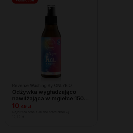
PROMOCJA
Reverse Washing By ONLYBIO
Odżywka wygładzająco-
nawilżająca w mgiełce 150
ml
10
,
49 zł
Najniższa cena z 30 dni przed obniżką:
10,49 zł