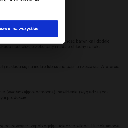
 się pasm.
a suchych i pozbawionych objętości.
ezwól na wszystkie
co-ochraniająca - przedłuża żywotność barwnika i dodaje
kado neutralizuje żółte tony i nadaje chłodny refleks.
ą nakłada się na mokre lub suche pasma i zostawia. W ofercie
nie (wygładzająco-ochronna), nawilżenie (wygładzająco-
nym produkcie.
skę od zewnątrz, zapobiegając ucieczce wilgoci. Humektantowa