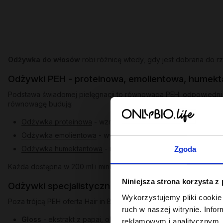
Odżywka do włosów
robi różnicę wtedy, gdy jest dobrana do r
Odżywki PEH - proteinowa, emolientowa, humek
Podstawa świadomej pielęgnacji to równowaga PEH: odpowiedni 
równowagę budują:
Odżywka proteinowa
- wzmacnia i odbudowuje osłabione pas
Odżywka emolientowa
- wygładza łuskę, dodaje blasku, zap
Odżywka humektantowa
- nawilża w głąb, wiąże wodę w paś
Zgoda
Każda dostępna w 200 ml i miniaturze 50 ml. Jeśli szukasz odż
Niniejsza strona korzysta z
Odżywki specjalistyczne - dopasowane do probl
Wykorzystujemy pliki cookie 
Poza trójcą PEH oferta Hair in Balance obejmuje odżywki skiero
ruch w naszej witrynie. Inf
Gloss
- ekstrakt z papai, olej tsubaki i aminokwasy pszenicy
reklamowym i analitycznym. 