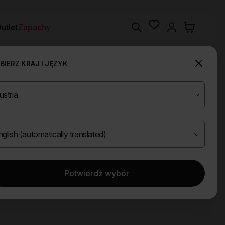
Wishlist
Search
utlet
Zapachy
IERZ KRAJ I JĘZYK
Potwierdź wybór