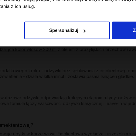
ych zabiegach; odbudowuje, wzmacnia, przywraca sprężystość.
nia z ich usług.
uchych włosów oraz z efektem wygładzenia dla suchych i puszących
trzebujących uniesienia od nasady oraz nawilżający z lekkością dl
Spersonalizuj
Z
u i ogranicza wypłukiwanie pigmentu. Kolor - odżywka wygładzają
dzająca kolor włosów 200 ml
z olejem z brazylijskich orzechów i awo
odatkowego kroku - odżywki bez spłukiwania z emolientową formuł
etlenia - działa w kilka minut i zostawia pasma lśniące i gładkie.
y dwufazowe odżywki odpowiadają kolejnym etapom rutyny: odżywie
owa formuła łączy właściwości odżywki klasycznej i leave-in w jed
humektantowej?
dowuje ubytki w korze włosa. Emolientowa wygładza i uszczelnia łu