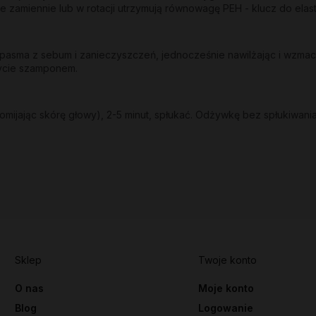
e zamiennie lub w rotacji utrzymują równowagę PEH - klucz do ela
sma z sebum i zanieczyszczeń, jednocześnie nawilżając i wzmacni
mycie szamponem.
mijając skórę głowy), 2-5 minut, spłukać. Odżywkę bez spłukiwania
Sklep
Twoje konto
O nas
Moje konto
Blog
Logowanie