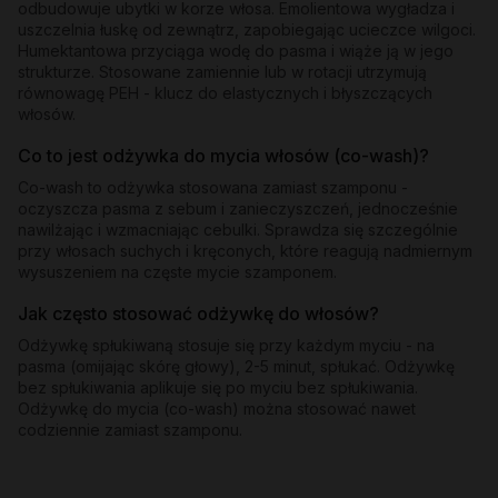
odbudowuje ubytki w korze włosa. Emolientowa wygładza i
uszczelnia łuskę od zewnątrz, zapobiegając ucieczce wilgoci.
Humektantowa przyciąga wodę do pasma i wiąże ją w jego
strukturze. Stosowane zamiennie lub w rotacji utrzymują
równowagę PEH - klucz do elastycznych i błyszczących
włosów.
Co to jest odżywka do mycia włosów (co-wash)?
Co-wash to odżywka stosowana zamiast szamponu -
oczyszcza pasma z sebum i zanieczyszczeń, jednocześnie
nawilżając i wzmacniając cebulki. Sprawdza się szczególnie
przy włosach suchych i kręconych, które reagują nadmiernym
wysuszeniem na częste mycie szamponem.
Jak często stosować odżywkę do włosów?
Odżywkę spłukiwaną stosuje się przy każdym myciu - na
pasma (omijając skórę głowy), 2-5 minut, spłukać. Odżywkę
bez spłukiwania aplikuje się po myciu bez spłukiwania.
Odżywkę do mycia (co-wash) można stosować nawet
codziennie zamiast szamponu.