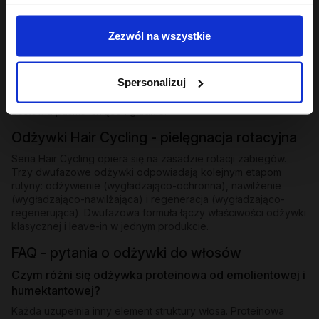
Odżywki bez spłukiwania i ekspresowe
Zezwól na wszystkie
Dla osób, które potrzebują natychmiastowego wygładzenia
bez dodatkowego kroku - odżywki bez spłukiwania z
emolientową formułą nakłada się na mokre lub suche pasma i
Spersonalizuj
zostawia. W ofercie znajdziesz też odżywkę ekspresową
wygładzającą z efektem rozświetlenia - działa w kilka minut i
zostawia pasma lśniące i gładkie.
Odżywki Hair Cycling - pielęgnacja rotacyjna
Seria
Hair Cycling
opiera się na zasadzie rotacji zabiegów.
Trzy dwufazowe odżywki odpowiadają kolejnym etapom
rutyny: odżywienie (wygładzająco-ochronna), nawilżenie
(wygładzająco-nawilżająca) i regeneracja (wygładzająco-
regenerująca). Dwufazowa formuła łączy właściwości odżywki
klasycznej i leave-in w jednym produkcie.
FAQ - pytania o odżywki do włosów
Czym różni się odżywka proteinowa od emolientowej i
humektantowej?
Każda uzupełnia inny element struktury włosa. Proteinowa