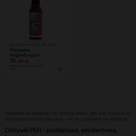
Reverse Washing By ONLYBIO
Odżywka
wygładzająco-
nawilżająca w mgiełce
10
,
49 zł
150 ml
Najniższa cena z 30 dni przed
obniżką:
Odżywka do włosów
robi różnicę wtedy, gdy jest dobrana do
rzeczywistych potrzeb pasm - nie do ogólników na etykiecie.
Odżywki PEH - proteinowa, emolientowa,