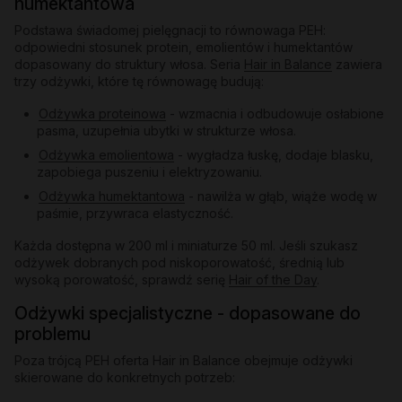
humektantowa
Podstawa świadomej pielęgnacji to równowaga PEH:
odpowiedni stosunek protein, emolientów i humektantów
dopasowany do struktury włosa. Seria
Hair in Balance
zawiera
trzy odżywki, które tę równowagę budują:
Odżywka proteinowa
- wzmacnia i odbudowuje osłabione
pasma, uzupełnia ubytki w strukturze włosa.
Odżywka emolientowa
- wygładza łuskę, dodaje blasku,
zapobiega puszeniu i elektryzowaniu.
Odżywka humektantowa
- nawilża w głąb, wiąże wodę w
paśmie, przywraca elastyczność.
Każda dostępna w 200 ml i miniaturze 50 ml. Jeśli szukasz
odżywek dobranych pod niskoporowatość, średnią lub
wysoką porowatość, sprawdź serię
Hair of the Day
.
Odżywki specjalistyczne - dopasowane do
problemu
Poza trójcą PEH oferta Hair in Balance obejmuje odżywki
skierowane do konkretnych potrzeb: