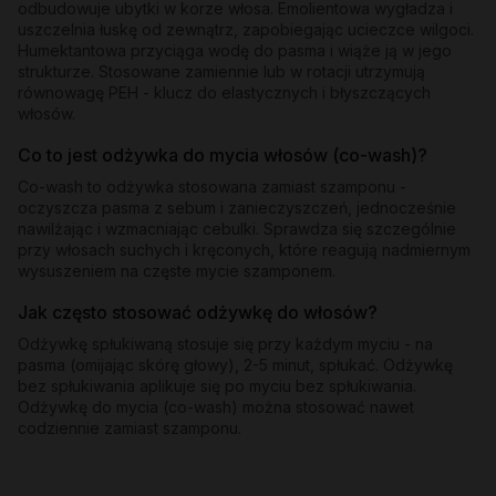
odbudowuje ubytki w korze włosa. Emolientowa wygładza i
uszczelnia łuskę od zewnątrz, zapobiegając ucieczce wilgoci.
Humektantowa przyciąga wodę do pasma i wiąże ją w jego
strukturze. Stosowane zamiennie lub w rotacji utrzymują
równowagę PEH - klucz do elastycznych i błyszczących
włosów.
Co to jest odżywka do mycia włosów (co-wash)?
Co-wash to odżywka stosowana zamiast szamponu -
oczyszcza pasma z sebum i zanieczyszczeń, jednocześnie
nawilżając i wzmacniając cebulki. Sprawdza się szczególnie
przy włosach suchych i kręconych, które reagują nadmiernym
wysuszeniem na częste mycie szamponem.
Jak często stosować odżywkę do włosów?
Odżywkę spłukiwaną stosuje się przy każdym myciu - na
pasma (omijając skórę głowy), 2-5 minut, spłukać. Odżywkę
bez spłukiwania aplikuje się po myciu bez spłukiwania.
Odżywkę do mycia (co-wash) można stosować nawet
codziennie zamiast szamponu.