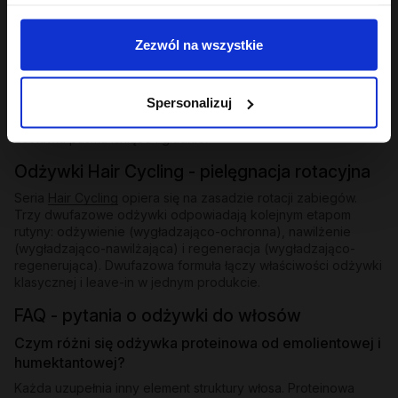
Odżywki bez spłukiwania i ekspresowe
Zezwól na wszystkie
Dla osób, które potrzebują natychmiastowego wygładzenia
bez dodatkowego kroku - odżywki bez spłukiwania z
emolientową formułą nakłada się na mokre lub suche pasma i
Spersonalizuj
zostawia. W ofercie znajdziesz też odżywkę ekspresową
wygładzającą z efektem rozświetlenia - działa w kilka minut i
zostawia pasma lśniące i gładkie.
Odżywki Hair Cycling - pielęgnacja rotacyjna
Seria
Hair Cycling
opiera się na zasadzie rotacji zabiegów.
Trzy dwufazowe odżywki odpowiadają kolejnym etapom
rutyny: odżywienie (wygładzająco-ochronna), nawilżenie
(wygładzająco-nawilżająca) i regeneracja (wygładzająco-
regenerująca). Dwufazowa formuła łączy właściwości odżywki
klasycznej i leave-in w jednym produkcie.
FAQ - pytania o odżywki do włosów
Czym różni się odżywka proteinowa od emolientowej i
humektantowej?
Każda uzupełnia inny element struktury włosa. Proteinowa