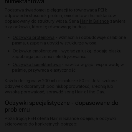
humektantowa
Podstawa świadomej pielęgnacji to równowaga PEH:
odpowiedni stosunek protein, emolientów i humektantów
dopasowany do struktury włosa. Seria
Hair in Balance
zawiera
trzy odżywki, które tę równowagę budują:
Odżywka proteinowa
- wzmacnia i odbudowuje osłabione
pasma, uzupełnia ubytki w strukturze włosa.
Odżywka emolientowa
- wygładza łuskę, dodaje blasku,
zapobiega puszeniu i elektryzowaniu.
Odżywka humektantowa
- nawilża w głąb, wiąże wodę w
paśmie, przywraca elastyczność.
Każda dostępna w 200 ml i miniaturze 50 ml. Jeśli szukasz
odżywek dobranych pod niskoporowatość, średnią lub
wysoką porowatość, sprawdź serię
Hair of the Day
.
Odżywki specjalistyczne - dopasowane do
problemu
Poza trójcą PEH oferta Hair in Balance obejmuje odżywki
skierowane do konkretnych potrzeb: