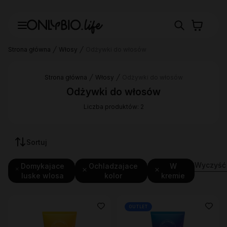
Strona główna
Włosy
Odżywki do włosów
Strona główna
Włosy
Odżywki do włosów
Odżywki do włosów
Liczba produktów: 2
Sortuj
Wyczyść f
Domykajace
Ochladzajace
W
luske wlosa
kolor
kremie
OUTLET