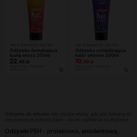
Hair In Balance By ONLYBIO
Hair In Balance By ONLYBIO
Odżywka domykajaca
Odżywka ochładzająca
łuskę włosa 200ml
kolor włosów 200ml
22
10
,
49 zł
,
49 zł
Najniższa cena z 30 dni przed
Najniższa cena z 30 dni przed
obniżką:
22,49 zł
obniżką:
6,29 zł
Odżywka do włosów
robi różnicę wtedy, gdy jest dobrana do
rzeczywistych potrzeb pasm - nie do ogólników na etykiecie.
Odżywki PEH - proteinowa, emolientowa,