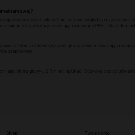
humektantowej?
dowuje ubytki w korze włosa. Emolientowa wygładza i uszczelnia łu
e zamiennie lub w rotacji utrzymują równowagę PEH - klucz do ela
sma z sebum i zanieczyszczeń, jednocześnie nawilżając i wzmacni
mycie szamponem.
mijając skórę głowy), 2-5 minut, spłukać. Odżywkę bez spłukiwania
Sklep
Twoje konto