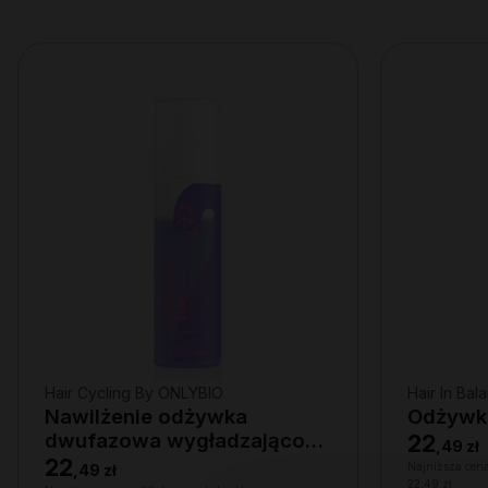
Hair Cycling By ONLYBIO
Hair In Ba
Nawilżenie odżywka
Odżywka
dwufazowa wygładzająco-
22
,
49 zł
nawilżająca 200ml
22
Najniższa cena
,
49 zł
22,49 zł