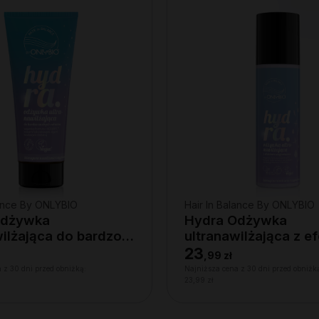
lance By ONLYBIO
Hair In Balance By ONLYBIO
Odżywka
Hydra Odżywka
wilżająca do bardzo
ultranawilżająca z e
 włosów, 200 ml
wygładzenia 200ml
23
,
99 zł
 z 30 dni przed obniżką:
Najniższa cena z 30 dni przed obniżk
23,99 zł