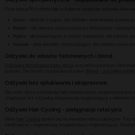
Poza trójcą PEH oferta Hair in Balance obejmuje odżywki skiero
Gloss
- ekstrakt z papai, olej tsubaki i aminokwasy pszenicy
Repair
- dla włosów zniszczonych po farbowaniu i nadmiern
Hydra
- ultranawilżająca, w dwóch wariantach: dla bardzo s
Volume
- dwa warianty: nieobciążający dla cienkich pasm po
Odżywki do włosów farbowanych i blond
Odżywka domykająca łuskę włosa
uszczelnia pasma po farbowani
połysku. Dla blond i rozjaśnianych pasm:
Blondi - odżywka ochła
Odżywki bez spłukiwania i ekspresowe
Dla osób, które potrzebują natychmiastowego wygładzenia bez d
znajdziesz też odżywkę ekspresową wygładzającą z efektem rozświ
Odżywki Hair Cycling - pielęgnacja rotacyjna
Seria
Hair Cycling
opiera się na zasadzie rotacji zabiegów. Trz
nawilżająca) i regeneracja (wygładzająco-regenerująca). Dwufaz