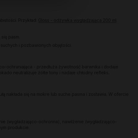
bistości. Przykład:
Gloss - odżywka wygładzająca 200 ml
.
 się pasm.
a suchych i pozbawionych objętości.
co-ochraniająca - przedłuża żywotność barwnika i dodaje
kado neutralizuje żółte tony i nadaje chłodny refleks.
ą nakłada się na mokre lub suche pasma i zostawia. W ofercie
nie (wygładzająco-ochronna), nawilżenie (wygładzająco-
nym produkcie.