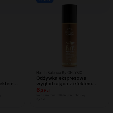
OUTLET
Hair In Balance By ONLYBIO
Odżywka ekspresowa
fektem
wygładzająca z efektem
rozświetlenia 200ml
6
,
29 zł
ą:
Najniższa cena z 30 dni przed obniżką:
6,29 zł