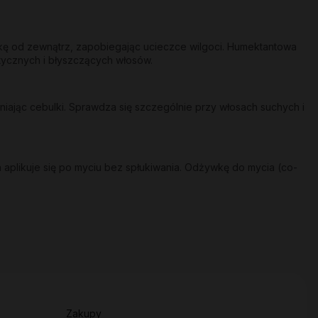
skę od zewnątrz, zapobiegając ucieczce wilgoci. Humektantowa
stycznych i błyszczących włosów.
ając cebulki. Sprawdza się szczególnie przy włosach suchych i
 aplikuje się po myciu bez spłukiwania. Odżywkę do mycia (co-
Zakupy