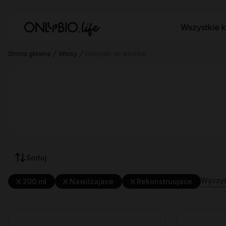
Wszystkie k
Strona główna
Włosy
Odżywki do włosów
Sortuj
Wyczyść
200 ml
Nawilzajace
Rekonstruujace