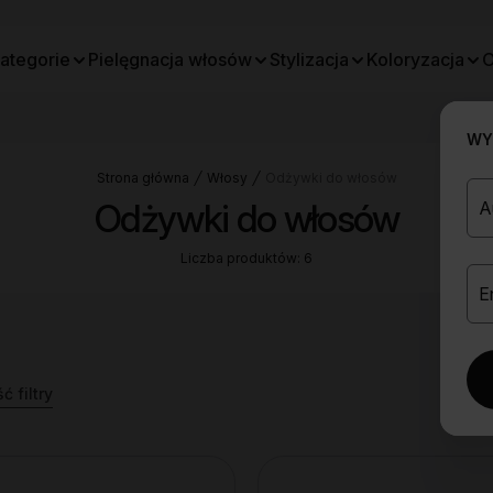
ategorie
Pielęgnacja włosów
Stylizacja
Koloryzacja
O
WYB
Strona główna
Włosy
Odżywki do włosów
Odżywki do włosów
Liczba produktów: 6
 filtry