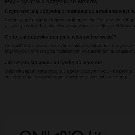
FAQ - pytania o odżywki do włosów
Czym różni się odżywka proteinowa od emolientowej i 
Każda uzupełnia inny element struktury włosa. Proteinowa odbu
przyciąga wodę do pasma i wiąże ją w jego strukturze. Stosowan
Co to jest odżywka do mycia włosów (co-wash)?
Co-wash to odżywka stosowana zamiast szamponu - oczyszcza pa
kręconych, które reagują nadmiernym wysuszeniem na częste 
Jak często stosować odżywkę do włosów?
Odżywkę spłukiwaną stosuje się przy każdym myciu - na pasma (o
wash) można stosować nawet codziennie zamiast szamponu.