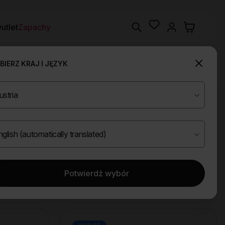
Wishlist
Search
utlet
Zapachy
IERZ KRAJ I JĘZYK
Potwierdź wybór