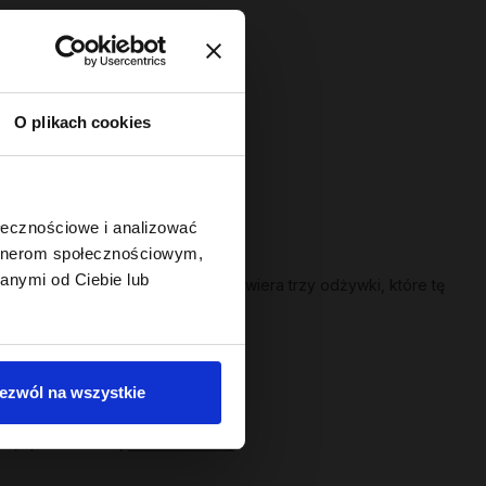
O plikach cookies
ołecznościowe i analizować
artnerom społecznościowym,
anymi od Ciebie lub
ury włosa. Seria
Hair in Balance
zawiera trzy odżywki, które tę
ezwól na wszystkie
ść, sprawdź serię
Hair of the Day
.