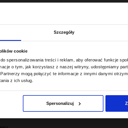
Szczegóły
 plików cookie
zeczywistych potrzeb pasm - nie do ogólników na etykiecie.
do spersonalizowania treści i reklam, aby oferować funkcje sp
tantowa
ormacje o tym, jak korzystasz z naszej witryny, udostępniamy p
Partnerzy mogą połączyć te informacje z innymi danymi otrzym
stosunek protein, emolientów i humektantów dopasowany do strukt
nia z ich usług.
ma, uzupełnia ubytki w strukturze włosa.
obiega puszeniu i elektryzowaniu.
Spersonalizuj
Z
mie, przywraca elastyczność.
ywek dobranych pod niskoporowatość, średnią lub wysoką porowato
emu