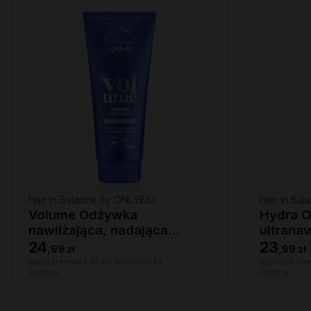
Hair In Balance By ONLYBIO
Hair In Ba
Volume Odżywka
Hydra 
nawilżająca, nadająca
ultrana
lekkości 200ml
suchych
24
23
,
99 zł
,
99 zł
Najniższa cena z 30 dni przed obniżką:
Najniższa cena
24,99 zł
23,99 zł