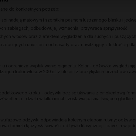
wane do konkretnych potrzeb:
 i soi nadają matowym i szorstkim pasmom lustrzanego blasku i jedwa
ych zabiegach; odbudowuje, wzmacnia, przywraca sprężystość.
uchych włosów oraz z efektem wygładzenia dla suchych i puszących
trzebujących uniesienia od nasady oraz nawilżający z lekkością dl
u i ogranicza wypłukiwanie pigmentu. Kolor - odżywka wygładzają
dzająca kolor włosów 200 ml
z olejem z brazylijskich orzechów i awo
odatkowego kroku - odżywki bez spłukiwania z emolientową formuł
etlenia - działa w kilka minut i zostawia pasma lśniące i gładkie.
y dwufazowe odżywki odpowiadają kolejnym etapom rutyny: odżywie
owa formuła łączy właściwości odżywki klasycznej i leave-in w jed