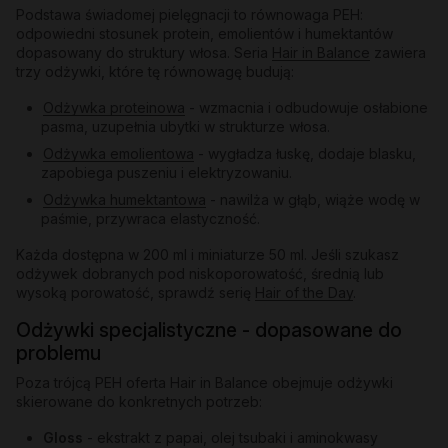
Podstawa świadomej pielęgnacji to równowaga PEH:
odpowiedni stosunek protein, emolientów i humektantów
dopasowany do struktury włosa. Seria
Hair in Balance
zawiera
trzy odżywki, które tę równowagę budują:
Odżywka proteinowa
- wzmacnia i odbudowuje osłabione
pasma, uzupełnia ubytki w strukturze włosa.
Odżywka emolientowa
- wygładza łuskę, dodaje blasku,
zapobiega puszeniu i elektryzowaniu.
Odżywka humektantowa
- nawilża w głąb, wiąże wodę w
paśmie, przywraca elastyczność.
Każda dostępna w 200 ml i miniaturze 50 ml. Jeśli szukasz
odżywek dobranych pod niskoporowatość, średnią lub
wysoką porowatość, sprawdź serię
Hair of the Day
.
Odżywki specjalistyczne - dopasowane do
problemu
Poza trójcą PEH oferta Hair in Balance obejmuje odżywki
skierowane do konkretnych potrzeb:
Gloss
- ekstrakt z papai, olej tsubaki i aminokwasy