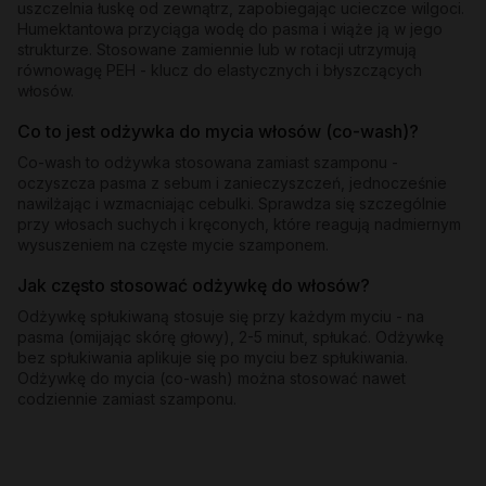
uszczelnia łuskę od zewnątrz, zapobiegając ucieczce wilgoci.
Humektantowa przyciąga wodę do pasma i wiąże ją w jego
strukturze. Stosowane zamiennie lub w rotacji utrzymują
równowagę PEH - klucz do elastycznych i błyszczących
włosów.
Co to jest odżywka do mycia włosów (co-wash)?
Co-wash to odżywka stosowana zamiast szamponu -
oczyszcza pasma z sebum i zanieczyszczeń, jednocześnie
nawilżając i wzmacniając cebulki. Sprawdza się szczególnie
przy włosach suchych i kręconych, które reagują nadmiernym
wysuszeniem na częste mycie szamponem.
Jak często stosować odżywkę do włosów?
Odżywkę spłukiwaną stosuje się przy każdym myciu - na
pasma (omijając skórę głowy), 2-5 minut, spłukać. Odżywkę
bez spłukiwania aplikuje się po myciu bez spłukiwania.
Odżywkę do mycia (co-wash) można stosować nawet
codziennie zamiast szamponu.