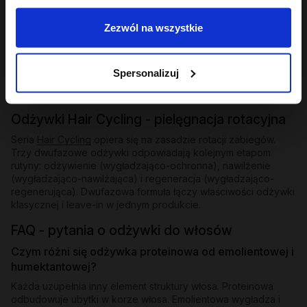
Odżywki bez spłukiwania i ekspresowe
Zezwól na wszystkie
Dla osób, które potrzebują natychmiastowego wygładzenia
bez dodatkowego kroku - odżywki bez spłukiwania z
emolientową formułą nakłada się na mokre lub suche pasma i
zostawia. W ofercie znajdziesz też odżywkę ekspresową
Spersonalizuj
wygładzającą z efektem rozświetlenia - działa w kilka minut i
zostawia pasma lśniące i gładkie.
Odżywki Hair Cycling - pielęgnacja rotacyjna
Seria
Hair Cycling
opiera się na zasadzie rotacji zabiegów.
Trzy dwufazowe odżywki odpowiadają kolejnym etapom
rutyny: odżywienie (wygładzająco-ochronna), nawilżenie
(wygładzająco-nawilżająca) i regeneracja (wygładzająco-
regenerująca). Dwufazowa formuła łączy właściwości odżywki
klasycznej i leave-in w jednym produkcie.
FAQ - pytania o odżywki do włosów
Czym różni się odżywka proteinowa od emolientowej i
humektantowej?
Każda uzupełnia inny element struktury włosa. Proteinowa
odbudowuje ubytki w korze włosa. Emolientowa wygładza i