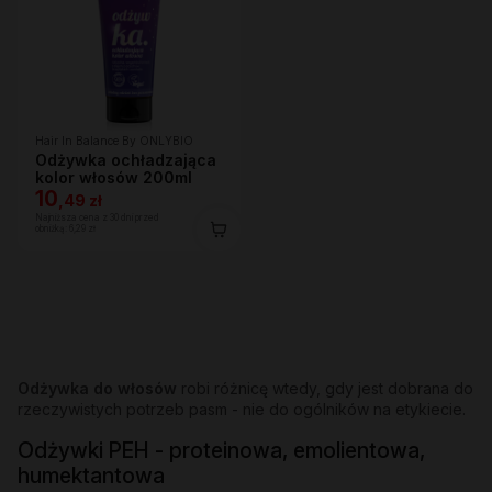
Hair In Balance By ONLYBIO
Odżywka ochładzająca
kolor włosów 200ml
10
,
49 zł
Najniższa cena z 30 dni przed
obniżką:
6,29 zł
Odżywka do włosów
robi różnicę wtedy, gdy jest dobrana do
rzeczywistych potrzeb pasm - nie do ogólników na etykiecie.
Odżywki PEH - proteinowa, emolientowa,
humektantowa