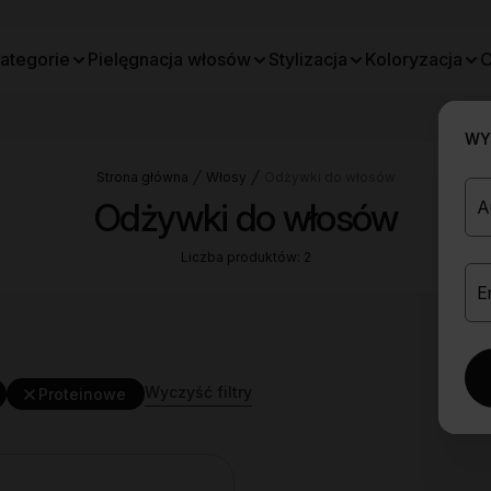
ategorie
Pielęgnacja włosów
Stylizacja
Koloryzacja
O
WYB
Strona główna
Włosy
Odżywki do włosów
Odżywki do włosów
Liczba produktów: 2
Wyczyść filtry
Proteinowe