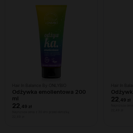
Hair In Balance By ONLYBIO
Hair In Ba
Odżywka emolientowa 200
Odżywka
ml
22
,
49 zł
22
Najniższa cena
,
49 zł
22,49 zł
Najniższa cena z 30 dni przed obniżką:
22,49 zł