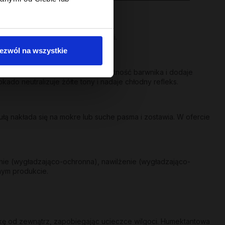
 się pasm.
a suchych i pozbawionych objętości.
ezwól na wszystkie
co-ochraniająca - przedłuża żywotność barwnika i dodaje
kado neutralizuje żółte tony i nadaje chłodny refleks.
ą nakłada się na mokre lub suche pasma i zostawia. W ofercie
nie (wygładzająco-ochronna), nawilżenie (wygładzająco-
nym produkcie.
skę od zewnątrz, zapobiegając ucieczce wilgoci. Humektantowa