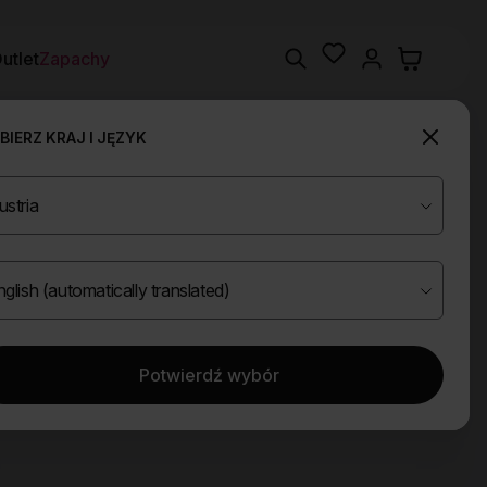
Wishlist
Search
utlet
Zapachy
IERZ KRAJ I JĘZYK
Potwierdź wybór