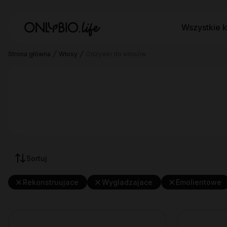
Wszystkie k
Strona główna
Włosy
Odżywki do włosów
Sortuj
Rekonstruujace
Wygladzajace
Emolientowe