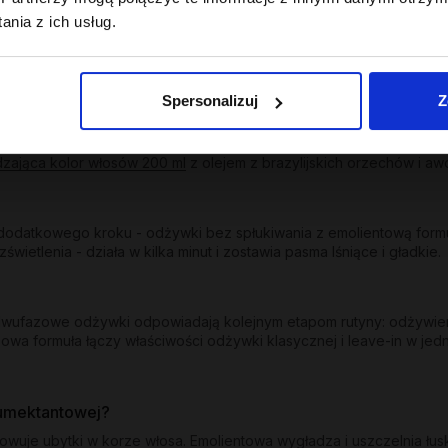
ych zabiegach; odbudowuje, wzmacnia, przywraca sprężystość.
nia z ich usług.
uchych włosów oraz z efektem wygładzenia dla suchych i puszących
trzebujących uniesienia od nasady oraz nawilżający z lekkością dl
Spersonalizuj
Z
u i ogranicza wypłukiwanie pigmentu. Kolor - odżywka wygładzają
dzająca kolor włosów 200 ml
z olejem z brazylijskich orzechów i awo
odatkowego kroku - odżywki bez spłukiwania z emolientową formuł
etlenia - działa w kilka minut i zostawia pasma lśniące i gładkie.
y dwufazowe odżywki odpowiadają kolejnym etapom rutyny: odżywie
owa formuła łączy właściwości odżywki klasycznej i leave-in w jed
humektantowej?
dowuje ubytki w korze włosa. Emolientowa wygładza i uszczelnia łu