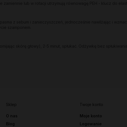
e zamiennie lub w rotacji utrzymują równowagę PEH - klucz do ela
sma z sebum i zanieczyszczeń, jednocześnie nawilżając i wzmacni
mycie szamponem.
mijając skórę głowy), 2-5 minut, spłukać. Odżywkę bez spłukiwania
Sklep
Twoje konto
O nas
Moje konto
Blog
Logowanie