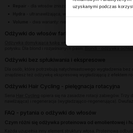
Repair
- dla włosów zniszczonych po farbowaniu i nadmiern
uzyskanymi podczas korzysta
Hydra
- ultranawilżająca, w dwóch wariantach: dla bardzo s
Volume
- dwa warianty: nieobciążający dla cienkich pasm po
Odżywki do włosów farbowanych i blond
Odżywka domykająca łuskę włosa
uszczelnia pasma po farbowani
połysku. Dla blond i rozjaśnianych pasm:
Blondi - odżywka ochła
Odżywki bez spłukiwania i ekspresowe
Dla osób, które potrzebują natychmiastowego wygładzenia bez d
znajdziesz też odżywkę ekspresową wygładzającą z efektem rozświ
Odżywki Hair Cycling - pielęgnacja rotacyjna
Seria
Hair Cycling
opiera się na zasadzie rotacji zabiegów. Trz
nawilżająca) i regeneracja (wygładzająco-regenerująca). Dwufaz
FAQ - pytania o odżywki do włosów
Czym różni się odżywka proteinowa od emolientowej i 
Każda uzupełnia inny element struktury włosa. Proteinowa odbu