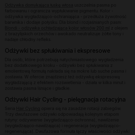
Odżywka domykająca łuskę włosa
uszczelnia pasma po
farbowaniu i ogranicza wypłukiwanie pigmentu. Kolor -
odżywka wygładzająco-ochraniająca - przedłuża żywotność
barwnika i dodaje połysku. Dla blond i rozjaśnianych pasm:
Blondi - odżywka ochładzająca kolor włosów 200 ml
z olejem
z brazylijskich orzechów i awokado neutralizuje żółte tony i
nadaje chłodny refleks.
Odżywki bez spłukiwania i ekspresowe
Dla osób, które potrzebują natychmiastowego wygładzenia
bez dodatkowego kroku - odżywki bez spłukiwania z
emolientową formułą nakłada się na mokre lub suche pasma i
zostawia. W ofercie znajdziesz też odżywkę ekspresową
wygładzającą z efektem rozświetlenia - działa w kilka minut i
zostawia pasma lśniące i gładkie.
Odżywki Hair Cycling - pielęgnacja rotacyjna
Seria
Hair Cycling
opiera się na zasadzie rotacji zabiegów.
Trzy dwufazowe odżywki odpowiadają kolejnym etapom
rutyny: odżywienie (wygładzająco-ochronna), nawilżenie
(wygładzająco-nawilżająca) i regeneracja (wygładzająco-
regenerująca). Dwufazowa formuła łączy właściwości odżywki