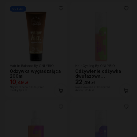
OUTLET
Hair In Balance By ONLYBIO
Hair Cycling By ONLYBIO
Odżywka wygładzająca
Odżywienie odżywka
200ml
dwufazowa
10
wygładzająco-
22
,
49 zł
,
49 zł
ochronna 200ml
Najniższa cena z 30 dni przed
Najniższa cena z 30 dni przed
obniżką:
6,29 zł
obniżką:
22,49 zł