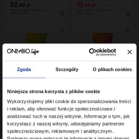
wygładzająco-
22
10
,
49 zł
,
49 zł
regenerująca 200ml
Najniższa cena z 30 dni przed
Najniższa cena z 30 dni przed
obniżką:
22,49 zł
obniżką:
6,29 zł
Zgoda
Szczegóły
O plikach cookies
Hair In Balance By ONLYBIO
Hair In Balance By ONLYBIO
Niniejsza strona korzysta z plików cookie
Odżywka emolientowa
Odżywka proteinowa
200 ml
200 ml
Wykorzystujemy pliki cookie do spersonalizowania treści
22
22
,
49 zł
,
49 zł
i reklam, aby oferować funkcje społecznościowe i
Najniższa cena z 30 dni przed
Najniższa cena z 30 dni przed
obniżką:
22,49 zł
obniżką:
22,49 zł
analizować ruch w naszej witrynie. Informacje o tym, jak
korzystasz z naszej witryny, udostępniamy partnerom
społecznościowym, reklamowym i analitycznym.
Partnerzy mogą połączyć te informacje z innymi danymi