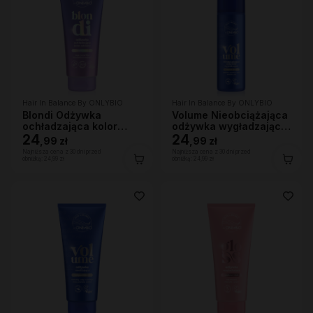
Hair In Balance By ONLYBIO
Hair In Balance By ONLYBIO
Blondi Odżywka
Volume Nieobciążająca
ochładzająca kolor
odżywka wygładzająca
włosów 200ml
24
200 ml
24
,
99 zł
,
99 zł
Najniższa cena z 30 dni przed
Najniższa cena z 30 dni przed
obniżką:
24,99 zł
obniżką:
24,99 zł