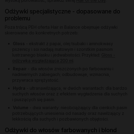
wysoką porowatość, sprawdź serię
Hair of the Day
.
Odżywki specjalistyczne - dopasowane do
problemu
Poza trójcą PEH oferta Hair in Balance obejmuje odżywki
skierowane do konkretnych potrzeb:
Gloss
- ekstrakt z papai, olej tsubaki i aminokwasy
pszenicy i soi nadają matowym i szorstkim pasmom
lustrzanego blasku i jedwabistości. Przykład:
Gloss -
odżywka wygładzająca 200 ml
.
Repair
- dla włosów zniszczonych po farbowaniu i
nadmiernych zabiegach; odbudowuje, wzmacnia,
przywraca sprężystość.
Hydra
- ultranawilżająca, w dwóch wariantach: dla bardzo
suchych włosów oraz z efektem wygładzenia dla suchych
i puszących się pasm.
Volume
- dwa warianty: nieobciążający dla cienkich pasm
potrzebujących uniesienia od nasady oraz nawilżający z
lekkością dla suchych i pozbawionych objętości.
Odżywki do włosów farbowanych i blond