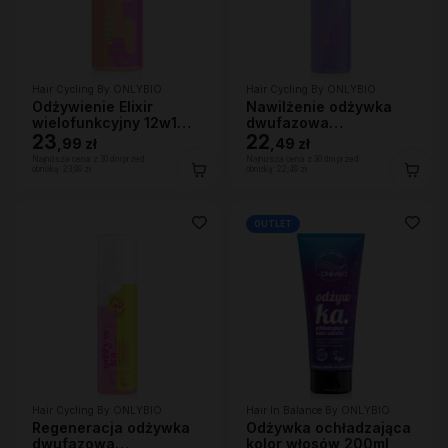
Hair Cycling By ONLYBIO
Hair Cycling By ONLYBIO
Odżywienie Elixir
Nawilżenie odżywka
wielofunkcyjny 12w1
dwufazowa
150ml
23
wygładzająco-
22
,
99 zł
,
49 zł
nawilżająca 200ml
Najniższa cena z 30 dni przed
Najniższa cena z 30 dni przed
obniżką:
23,99 zł
obniżką:
22,49 zł
OUTLET
Hair Cycling By ONLYBIO
Hair In Balance By ONLYBIO
Regeneracja odżywka
Odżywka ochładzająca
dwufazowa
kolor włosów 200ml