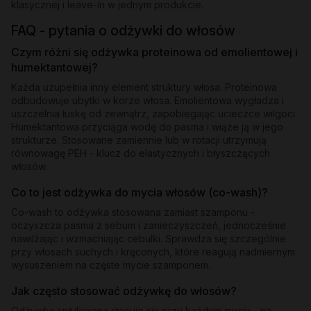
klasycznej i leave-in w jednym produkcie.
FAQ - pytania o odżywki do włosów
Czym różni się odżywka proteinowa od emolientowej i
humektantowej?
Każda uzupełnia inny element struktury włosa. Proteinowa
odbudowuje ubytki w korze włosa. Emolientowa wygładza i
uszczelnia łuskę od zewnątrz, zapobiegając ucieczce wilgoci.
Humektantowa przyciąga wodę do pasma i wiąże ją w jego
strukturze. Stosowane zamiennie lub w rotacji utrzymują
równowagę PEH - klucz do elastycznych i błyszczących
włosów.
Co to jest odżywka do mycia włosów (co-wash)?
Co-wash to odżywka stosowana zamiast szamponu -
oczyszcza pasma z sebum i zanieczyszczeń, jednocześnie
nawilżając i wzmacniając cebulki. Sprawdza się szczególnie
przy włosach suchych i kręconych, które reagują nadmiernym
wysuszeniem na częste mycie szamponem.
Jak często stosować odżywkę do włosów?
Odżywkę spłukiwaną stosuje się przy każdym myciu - na