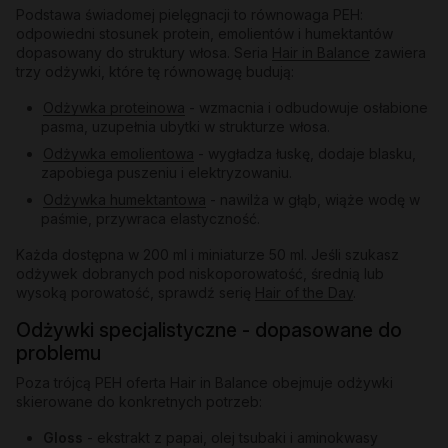
Podstawa świadomej pielęgnacji to równowaga PEH:
odpowiedni stosunek protein, emolientów i humektantów
dopasowany do struktury włosa. Seria
Hair in Balance
zawiera
trzy odżywki, które tę równowagę budują:
Odżywka proteinowa
- wzmacnia i odbudowuje osłabione
pasma, uzupełnia ubytki w strukturze włosa.
Odżywka emolientowa
- wygładza łuskę, dodaje blasku,
zapobiega puszeniu i elektryzowaniu.
Odżywka humektantowa
- nawilża w głąb, wiąże wodę w
paśmie, przywraca elastyczność.
Każda dostępna w 200 ml i miniaturze 50 ml. Jeśli szukasz
odżywek dobranych pod niskoporowatość, średnią lub
wysoką porowatość, sprawdź serię
Hair of the Day
.
Odżywki specjalistyczne - dopasowane do
problemu
Poza trójcą PEH oferta Hair in Balance obejmuje odżywki
skierowane do konkretnych potrzeb:
Gloss
- ekstrakt z papai, olej tsubaki i aminokwasy