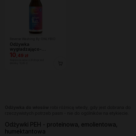
Reverse Washing By ONLYBIO
Odżywka
wygładzająco-
nawilżająca w mgiełce
10
,
49 zł
150 ml
Najniższa cena z 30 dni przed
obniżką:
10,49 zł
Odżywka do włosów
robi różnicę wtedy, gdy jest dobrana do
rzeczywistych potrzeb pasm - nie do ogólników na etykiecie.
Odżywki PEH - proteinowa, emolientowa,
humektantowa