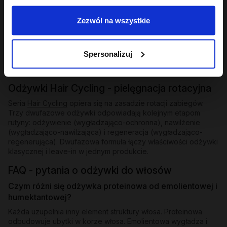
Odżywki bez spłukiwania i ekspresowe
Zezwól na wszystkie
Dla osób, które potrzebują natychmiastowego wygładzenia
bez dodatkowego kroku - odżywki bez spłukiwania z
emolientową formułą nakłada się na mokre lub suche pasma i
zostawia. W ofercie znajdziesz też odżywkę ekspresową
Spersonalizuj
wygładzającą z efektem rozświetlenia - działa w kilka minut i
zostawia pasma lśniące i gładkie.
Odżywki Hair Cycling - pielęgnacja rotacyjna
Seria
Hair Cycling
opiera się na zasadzie rotacji zabiegów.
Trzy dwufazowe odżywki odpowiadają kolejnym etapom
rutyny: odżywienie (wygładzająco-ochronna), nawilżenie
(wygładzająco-nawilżająca) i regeneracja (wygładzająco-
regenerująca). Dwufazowa formuła łączy właściwości odżywki
klasycznej i leave-in w jednym produkcie.
FAQ - pytania o odżywki do włosów
Czym różni się odżywka proteinowa od emolientowej i
humektantowej?
Każda uzupełnia inny element struktury włosa. Proteinowa
odbudowuje ubytki w korze włosa. Emolientowa wygładza i