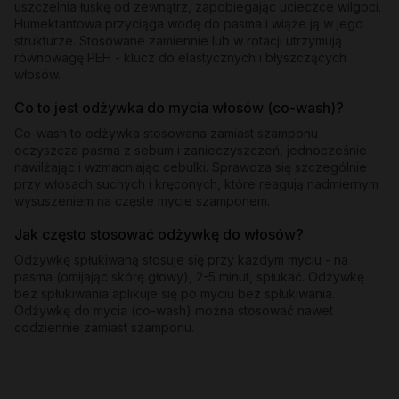
uszczelnia łuskę od zewnątrz, zapobiegając ucieczce wilgoci.
Humektantowa przyciąga wodę do pasma i wiąże ją w jego
strukturze. Stosowane zamiennie lub w rotacji utrzymują
równowagę PEH - klucz do elastycznych i błyszczących
włosów.
Co to jest odżywka do mycia włosów (co-wash)?
Co-wash to odżywka stosowana zamiast szamponu -
oczyszcza pasma z sebum i zanieczyszczeń, jednocześnie
nawilżając i wzmacniając cebulki. Sprawdza się szczególnie
przy włosach suchych i kręconych, które reagują nadmiernym
wysuszeniem na częste mycie szamponem.
Jak często stosować odżywkę do włosów?
Odżywkę spłukiwaną stosuje się przy każdym myciu - na
pasma (omijając skórę głowy), 2-5 minut, spłukać. Odżywkę
bez spłukiwania aplikuje się po myciu bez spłukiwania.
Odżywkę do mycia (co-wash) można stosować nawet
codziennie zamiast szamponu.