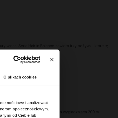
ury włosa. Seria
Hair in Balance
zawiera trzy odżywki, które tę
O plikach cookies
ść, sprawdź serię
Hair of the Day
.
ołecznościowe i analizować
artnerom społecznościowym,
bistości. Przykład:
Gloss - odżywka wygładzająca 200 ml
.
anymi od Ciebie lub