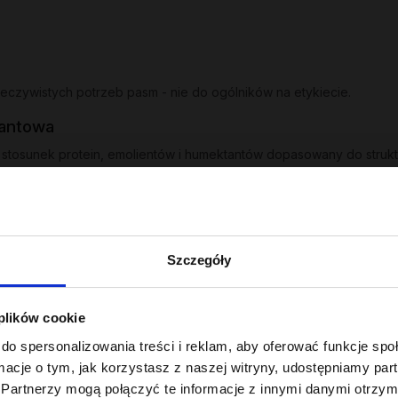
zeczywistych potrzeb pasm - nie do ogólników na etykiecie.
tantowa
stosunek protein, emolientów i humektantów dopasowany do strukt
ma, uzupełnia ubytki w strukturze włosa.
obiega puszeniu i elektryzowaniu.
mie, przywraca elastyczność.
Szczegóły
ywek dobranych pod niskoporowatość, średnią lub wysoką porowato
emu
 plików cookie
wane do konkretnych potrzeb:
do spersonalizowania treści i reklam, aby oferować funkcje sp
ormacje o tym, jak korzystasz z naszej witryny, udostępniamy p
 i soi nadają matowym i szorstkim pasmom lustrzanego blasku i jedwa
Partnerzy mogą połączyć te informacje z innymi danymi otrzym