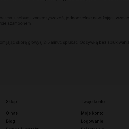
sma z sebum i zanieczyszczeń, jednocześnie nawilżając i wzmacni
mycie szamponem.
mijając skórę głowy), 2-5 minut, spłukać. Odżywkę bez spłukiwania
Sklep
Twoje konto
O nas
Moje konto
Blog
Logowanie