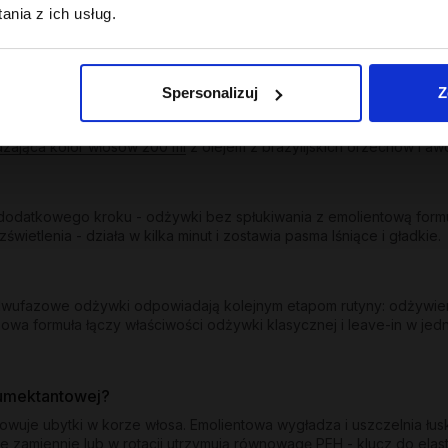
ych zabiegach; odbudowuje, wzmacnia, przywraca sprężystość.
nia z ich usług.
uchych włosów oraz z efektem wygładzenia dla suchych i puszących
trzebujących uniesienia od nasady oraz nawilżający z lekkością dl
Spersonalizuj
Z
u i ogranicza wypłukiwanie pigmentu. Kolor - odżywka wygładzają
dzająca kolor włosów 200 ml
z olejem z brazylijskich orzechów i awo
odatkowego kroku - odżywki bez spłukiwania z emolientową formuł
etlenia - działa w kilka minut i zostawia pasma lśniące i gładkie.
y dwufazowe odżywki odpowiadają kolejnym etapom rutyny: odżywie
owa formuła łączy właściwości odżywki klasycznej i leave-in w jed
humektantowej?
dowuje ubytki w korze włosa. Emolientowa wygładza i uszczelnia łu
e zamiennie lub w rotacji utrzymują równowagę PEH - klucz do ela