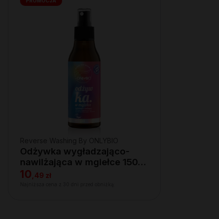
PROMOCJA
Reverse Washing By ONLYBIO
Odżywka wygładzająco-
nawilżająca w mgiełce 150
ml
10
,
49 zł
Najniższa cena z 30 dni przed obniżką: