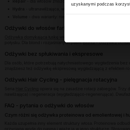
Repair
- dla włosów zniszczonych po farbowaniu i nadmiern
uzyskanymi podczas korzysta
Hydra
- ultranawilżająca, w dwóch wariantach: dla bardzo s
Volume
- dwa warianty: nieobciążający dla cienkich pasm po
Odżywki do włosów farbowanych i blond
Odżywka domykająca łuskę włosa
uszczelnia pasma po farbowani
połysku. Dla blond i rozjaśnianych pasm:
Blondi - odżywka ochła
Odżywki bez spłukiwania i ekspresowe
Dla osób, które potrzebują natychmiastowego wygładzenia bez d
znajdziesz też odżywkę ekspresową wygładzającą z efektem rozświ
Odżywki Hair Cycling - pielęgnacja rotacyjna
Seria
Hair Cycling
opiera się na zasadzie rotacji zabiegów. Trz
nawilżająca) i regeneracja (wygładzająco-regenerująca). Dwufaz
FAQ - pytania o odżywki do włosów
Czym różni się odżywka proteinowa od emolientowej i 
Każda uzupełnia inny element struktury włosa. Proteinowa odbu
przyciąga wodę do pasma i wiąże ją w jego strukturze. Stosowan