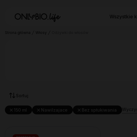
Wszystkie k
Strona główna
Włosy
Odżywki do włosów
Sortuj
Wyczyść
150 ml
Nawilzajace
Bez spłukiwania