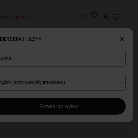
Wishlist
Search
utlet
Zapachy
IERZ KRAJ I JĘZYK
Potwierdź wybór