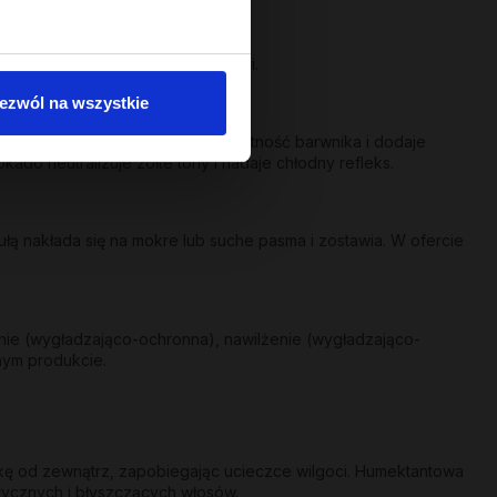
 się pasm.
a suchych i pozbawionych objętości.
ezwól na wszystkie
co-ochraniająca - przedłuża żywotność barwnika i dodaje
kado neutralizuje żółte tony i nadaje chłodny refleks.
ą nakłada się na mokre lub suche pasma i zostawia. W ofercie
nie (wygładzająco-ochronna), nawilżenie (wygładzająco-
nym produkcie.
skę od zewnątrz, zapobiegając ucieczce wilgoci. Humektantowa
stycznych i błyszczących włosów.