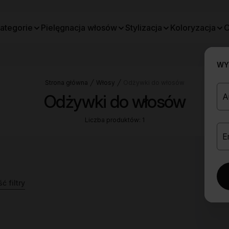
ategorie
Pielęgnacja włosów
Stylizacja
Koloryzacja
O
WYB
Strona główna
Włosy
Odżywki do włosów
Odżywki do włosów
Liczba produktów: 1
 filtry