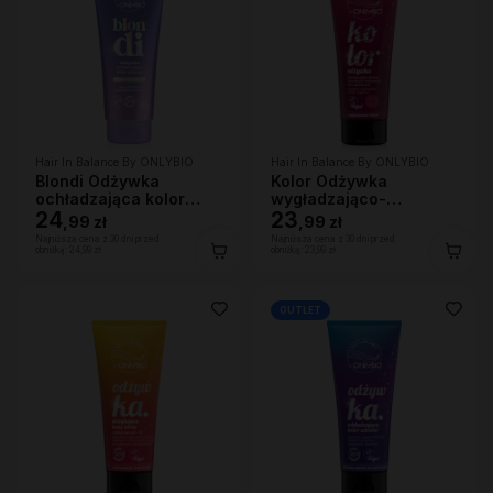
Hair In Balance By ONLYBIO
Hair In Balance By ONLYBIO
Blondi Odżywka
Kolor Odżywka
ochładzająca kolor
wygładzająco-
włosów 200ml
24
ochraniająca kolor 200
23
,
99 zł
,
99 zł
ml
Najniższa cena z 30 dni przed
Najniższa cena z 30 dni przed
obniżką:
24,99 zł
obniżką:
23,99 zł
OUTLET