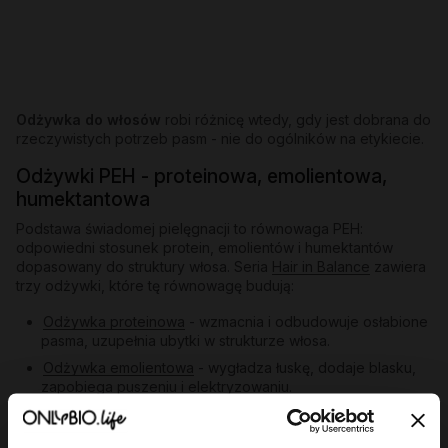
Odżywka do włosów
robi różnicę wtedy, gdy jest dobrana do
rzeczywistych potrzeb pasm - nie do ogólników na etykiecie.
Odżywki PEH - proteinowa, emolientowa,
humektantowa
Podstawa świadomej pielęgnacji to równowaga PEH:
odpowiedni stosunek protein, emolientów i humektantów
dopasowany do struktury włosa. Seria
Hair in Balance
zawiera
trzy odżywki, które tę równowagę budują:
Odżywka proteinowa
- wzmacnia i odbudowuje osłabione
pasma, uzupełnia ubytki w strukturze włosa.
Odżywka emolientowa
- wygładza łuskę, dodaje blasku,
zapobiega puszeniu i elektryzowaniu.
Odżywka humektantowa
- nawilża w głąb, wiąże wodę w
paśmie, przywraca elastyczność.