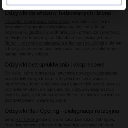
lekkością dla suchych i pozbawionych objętości.
Odżywki do włosów farbowanych i blond
Odżywka domykająca łuskę włosa
uszczelnia pasma po
farbowaniu i ogranicza wypłukiwanie pigmentu. Kolor -
odżywka wygładzająco-ochraniająca - przedłuża żywotność
barwnika i dodaje połysku. Dla blond i rozjaśnianych pasm:
Blondi - odżywka ochładzająca kolor włosów 200 ml
z olejem
z brazylijskich orzechów i awokado neutralizuje żółte tony i
nadaje chłodny refleks.
Odżywki bez spłukiwania i ekspresowe
Dla osób, które potrzebują natychmiastowego wygładzenia
bez dodatkowego kroku - odżywki bez spłukiwania z
emolientową formułą nakłada się na mokre lub suche pasma i
zostawia. W ofercie znajdziesz też odżywkę ekspresową
wygładzającą z efektem rozświetlenia - działa w kilka minut i
zostawia pasma lśniące i gładkie.
Odżywki Hair Cycling - pielęgnacja rotacyjna
Seria
Hair Cycling
opiera się na zasadzie rotacji zabiegów.
Trzy dwufazowe odżywki odpowiadają kolejnym etapom