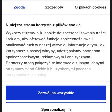
Każda dostępna w 200 ml i miniaturze 50 ml. Jeśli szukasz
Zgoda
Szczegóły
O plikach cookies
odżywek dobranych pod niskoporowatość, średnią lub
wysoką porowatość, sprawdź serię
Hair of the Day
.
Odżywki specjalistyczne - dopasowane do
Niniejsza strona korzysta z plików cookie
problemu
Wykorzystujemy pliki cookie do spersonalizowania treści
Poza trójcą PEH oferta Hair in Balance obejmuje odżywki
i reklam, aby oferować funkcje społecznościowe i
skierowane do konkretnych potrzeb:
analizować ruch w naszej witrynie. Informacje o tym, jak
korzystasz z naszej witryny, udostępniamy partnerom
Gloss
- ekstrakt z papai, olej tsubaki i aminokwasy
pszenicy i soi nadają matowym i szorstkim pasmom
społecznościowym, reklamowym i analitycznym.
lustrzanego blasku i jedwabistości. Przykład:
Gloss -
Partnerzy mogą połączyć te informacje z innymi danymi
odżywka wygładzająca 200 ml
.
otrzymanymi od Ciebie lub uzyskanymi podczas
Repair
- dla włosów zniszczonych po farbowaniu i
korzystania z ich usług.
nadmiernych zabiegach; odbudowuje, wzmacnia,
przywraca sprężystość.
Hydra
- ultranawilżająca, w dwóch wariantach: dla bardzo
suchych włosów oraz z efektem wygładzenia dla suchych
Zezwól na wszystkie
i puszących się pasm.
Volume
- dwa warianty: nieobciążający dla cienkich pasm
potrzebujących uniesienia od nasady oraz nawilżający z
Spersonalizuj