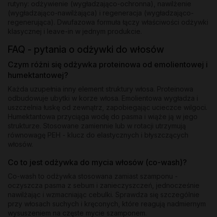
rutyny: odżywienie (wygładzająco-ochronna), nawilżenie
(wygładzająco-nawilżająca) i regeneracja (wygładzająco-
regenerująca). Dwufazowa formuła łączy właściwości odżywki
klasycznej i leave-in w jednym produkcie.
FAQ - pytania o odżywki do włosów
Czym różni się odżywka proteinowa od emolientowej i
humektantowej?
Każda uzupełnia inny element struktury włosa. Proteinowa
odbudowuje ubytki w korze włosa. Emolientowa wygładza i
uszczelnia łuskę od zewnątrz, zapobiegając ucieczce wilgoci.
Humektantowa przyciąga wodę do pasma i wiąże ją w jego
strukturze. Stosowane zamiennie lub w rotacji utrzymują
równowagę PEH - klucz do elastycznych i błyszczących
włosów.
Co to jest odżywka do mycia włosów (co-wash)?
Co-wash to odżywka stosowana zamiast szamponu -
oczyszcza pasma z sebum i zanieczyszczeń, jednocześnie
nawilżając i wzmacniając cebulki. Sprawdza się szczególnie
przy włosach suchych i kręconych, które reagują nadmiernym
wysuszeniem na częste mycie szamponem.