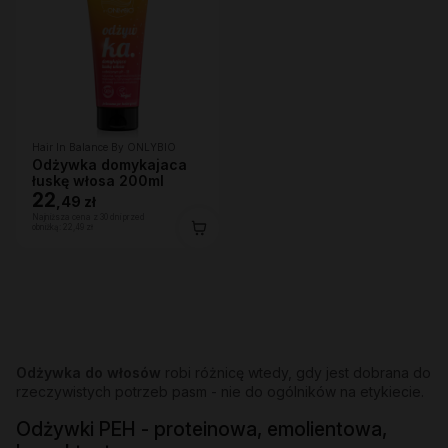
Hair In Balance By ONLYBIO
Odżywka domykajaca
łuskę włosa 200ml
22
,
49 zł
Najniższa cena z 30 dni przed
obniżką:
22,49 zł
Odżywka do włosów
robi różnicę wtedy, gdy jest dobrana do
rzeczywistych potrzeb pasm - nie do ogólników na etykiecie.
Odżywki PEH - proteinowa, emolientowa,