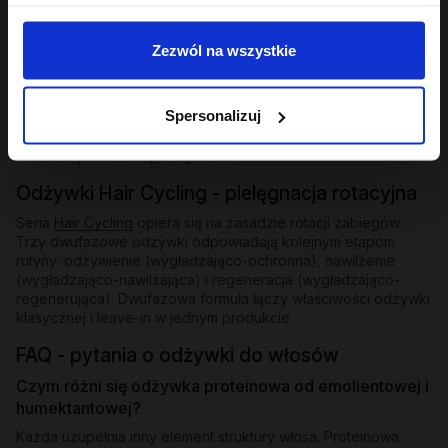
Odżywki bez spłukiwania i ekspresowe
Zezwól na wszystkie
Dla osób, które potrzebują natychmiastowego wygładzenia
bez dodatkowego kroku - odżywki bez spłukiwania z
emolientową formułą nakłada się na mokre lub suche pasma i
Spersonalizuj
zostawia. W ofercie znajdziesz też odżywkę ekspresową
wygładzającą z efektem rozświetlenia - działa w kilka minut i
zostawia pasma lśniące i gładkie.
Odżywki Hair Cycling - pielęgnacja rotacyjna
Seria
Hair Cycling
opiera się na zasadzie rotacji zabiegów.
Trzy dwufazowe odżywki odpowiadają kolejnym etapom
rutyny: odżywienie (wygładzająco-ochronna), nawilżenie
(wygładzająco-nawilżająca) i regeneracja (wygładzająco-
regenerująca). Dwufazowa formuła łączy właściwości odżywki
klasycznej i leave-in w jednym produkcie.
FAQ - pytania o odżywki do włosów
Czym różni się odżywka proteinowa od emolientowej i
humektantowej?
Każda uzupełnia inny element struktury włosa. Proteinowa