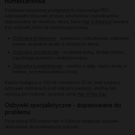
humektantowa
Podstawa świadomej pielęgnacji to równowaga PEH:
odpowiedni stosunek protein, emolientów i humektantów
dopasowany do struktury włosa. Seria
Hair in Balance
zawiera
trzy odżywki, które tę równowagę budują:
Odżywka proteinowa
- wzmacnia i odbudowuje osłabione
pasma, uzupełnia ubytki w strukturze włosa.
Odżywka emolientowa
- wygładza łuskę, dodaje blasku,
zapobiega puszeniu i elektryzowaniu.
Odżywka humektantowa
- nawilża w głąb, wiąże wodę w
paśmie, przywraca elastyczność.
Każda dostępna w 200 ml i miniaturze 50 ml. Jeśli szukasz
odżywek dobranych pod niskoporowatość, średnią lub
wysoką porowatość, sprawdź serię
Hair of the Day
.
Odżywki specjalistyczne - dopasowane do
problemu
Poza trójcą PEH oferta Hair in Balance obejmuje odżywki
skierowane do konkretnych potrzeb: