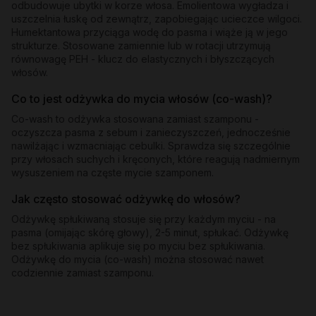
odbudowuje ubytki w korze włosa. Emolientowa wygładza i
uszczelnia łuskę od zewnątrz, zapobiegając ucieczce wilgoci.
Humektantowa przyciąga wodę do pasma i wiąże ją w jego
strukturze. Stosowane zamiennie lub w rotacji utrzymują
równowagę PEH - klucz do elastycznych i błyszczących
włosów.
Co to jest odżywka do mycia włosów (co-wash)?
Co-wash to odżywka stosowana zamiast szamponu -
oczyszcza pasma z sebum i zanieczyszczeń, jednocześnie
nawilżając i wzmacniając cebulki. Sprawdza się szczególnie
przy włosach suchych i kręconych, które reagują nadmiernym
wysuszeniem na częste mycie szamponem.
Jak często stosować odżywkę do włosów?
Odżywkę spłukiwaną stosuje się przy każdym myciu - na
pasma (omijając skórę głowy), 2-5 minut, spłukać. Odżywkę
bez spłukiwania aplikuje się po myciu bez spłukiwania.
Odżywkę do mycia (co-wash) można stosować nawet
codziennie zamiast szamponu.