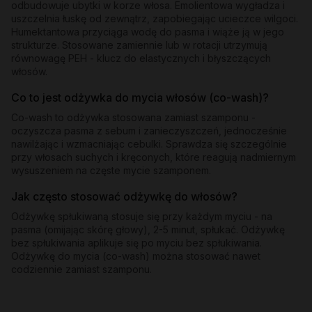
odbudowuje ubytki w korze włosa. Emolientowa wygładza i
uszczelnia łuskę od zewnątrz, zapobiegając ucieczce wilgoci.
Humektantowa przyciąga wodę do pasma i wiąże ją w jego
strukturze. Stosowane zamiennie lub w rotacji utrzymują
równowagę PEH - klucz do elastycznych i błyszczących
włosów.
Co to jest odżywka do mycia włosów (co-wash)?
Co-wash to odżywka stosowana zamiast szamponu -
oczyszcza pasma z sebum i zanieczyszczeń, jednocześnie
nawilżając i wzmacniając cebulki. Sprawdza się szczególnie
przy włosach suchych i kręconych, które reagują nadmiernym
wysuszeniem na częste mycie szamponem.
Jak często stosować odżywkę do włosów?
Odżywkę spłukiwaną stosuje się przy każdym myciu - na
pasma (omijając skórę głowy), 2-5 minut, spłukać. Odżywkę
bez spłukiwania aplikuje się po myciu bez spłukiwania.
Odżywkę do mycia (co-wash) można stosować nawet
codziennie zamiast szamponu.