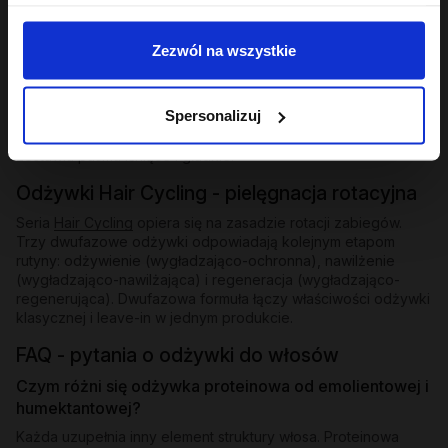
Odżywki bez spłukiwania i ekspresowe
Zezwól na wszystkie
Dla osób, które potrzebują natychmiastowego wygładzenia
bez dodatkowego kroku - odżywki bez spłukiwania z
emolientową formułą nakłada się na mokre lub suche pasma i
Spersonalizuj
zostawia. W ofercie znajdziesz też odżywkę ekspresową
wygładzającą z efektem rozświetlenia - działa w kilka minut i
zostawia pasma lśniące i gładkie.
Odżywki Hair Cycling - pielęgnacja rotacyjna
Seria
Hair Cycling
opiera się na zasadzie rotacji zabiegów.
Trzy dwufazowe odżywki odpowiadają kolejnym etapom
rutyny: odżywienie (wygładzająco-ochronna), nawilżenie
(wygładzająco-nawilżająca) i regeneracja (wygładzająco-
regenerująca). Dwufazowa formuła łączy właściwości odżywki
klasycznej i leave-in w jednym produkcie.
FAQ - pytania o odżywki do włosów
Czym różni się odżywka proteinowa od emolientowej i
humektantowej?
Każda uzupełnia inny element struktury włosa. Proteinowa