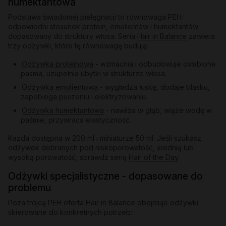
humektantowa
Podstawa świadomej pielęgnacji to równowaga PEH:
odpowiedni stosunek protein, emolientów i humektantów
dopasowany do struktury włosa. Seria
Hair in Balance
zawiera
trzy odżywki, które tę równowagę budują:
Odżywka proteinowa
- wzmacnia i odbudowuje osłabione
pasma, uzupełnia ubytki w strukturze włosa.
Odżywka emolientowa
- wygładza łuskę, dodaje blasku,
zapobiega puszeniu i elektryzowaniu.
Odżywka humektantowa
- nawilża w głąb, wiąże wodę w
paśmie, przywraca elastyczność.
Każda dostępna w 200 ml i miniaturze 50 ml. Jeśli szukasz
odżywek dobranych pod niskoporowatość, średnią lub
wysoką porowatość, sprawdź serię
Hair of the Day
.
Odżywki specjalistyczne - dopasowane do
problemu
Poza trójcą PEH oferta Hair in Balance obejmuje odżywki
skierowane do konkretnych potrzeb: