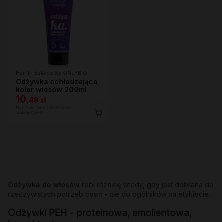
Hair In Balance By ONLYBIO
Odżywka ochładzająca
kolor włosów 200ml
10
,
49 zł
Najniższa cena z 30 dni przed
obniżką:
6,29 zł
Odżywka do włosów
robi różnicę wtedy, gdy jest dobrana do
rzeczywistych potrzeb pasm - nie do ogólników na etykiecie.
Odżywki PEH - proteinowa, emolientowa,