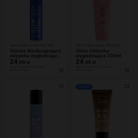
Hair In Balance By ONLYBIO
Hair In Balance By ONLYBIO
Volume Nieobciążająca
Gloss Odżywka
odżywka wygładzająca
wygładzająca 200ml
200 ml
24
24
,
99 zł
,
99 zł
Najniższa cena z 30 dni przed
Najniższa cena z 30 dni przed
obniżką:
24,99 zł
obniżką:
24,99 zł
OUTLET