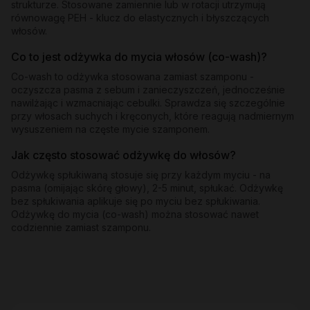
strukturze. Stosowane zamiennie lub w rotacji utrzymują
równowagę PEH - klucz do elastycznych i błyszczących
włosów.
Co to jest odżywka do mycia włosów (co-wash)?
Co-wash to odżywka stosowana zamiast szamponu -
oczyszcza pasma z sebum i zanieczyszczeń, jednocześnie
nawilżając i wzmacniając cebulki. Sprawdza się szczególnie
przy włosach suchych i kręconych, które reagują nadmiernym
wysuszeniem na częste mycie szamponem.
Jak często stosować odżywkę do włosów?
Odżywkę spłukiwaną stosuje się przy każdym myciu - na
pasma (omijając skórę głowy), 2-5 minut, spłukać. Odżywkę
bez spłukiwania aplikuje się po myciu bez spłukiwania.
Odżywkę do mycia (co-wash) można stosować nawet
codziennie zamiast szamponu.