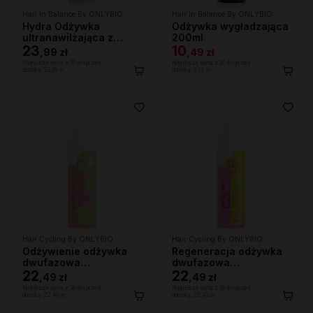
Hair In Balance By ONLYBIO
Hair In Balance By ONLYBIO
Hydra Odżywka
Odżywka wygładzająca
ultranawilżająca z
200ml
efektem wygładzenia
23
10
,
99 zł
,
49 zł
200ml
Najniższa cena z 30 dni przed
Najniższa cena z 30 dni przed
obniżką:
23,99 zł
obniżką:
6,29 zł
Hair Cycling By ONLYBIO
Hair Cycling By ONLYBIO
Odżywienie odżywka
Regeneracja odżywka
dwufazowa
dwufazowa
wygładzająco-
22
wygładzająco-
22
,
49 zł
,
49 zł
ochronna 200ml
regenerująca 200ml
Najniższa cena z 30 dni przed
Najniższa cena z 30 dni przed
obniżką:
22,49 zł
obniżką:
22,49 zł