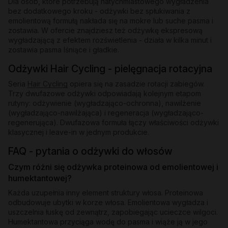
Dla osób, które potrzebują natychmiastowego wygładzenia
bez dodatkowego kroku - odżywki bez spłukiwania z
emolientową formułą nakłada się na mokre lub suche pasma i
zostawia. W ofercie znajdziesz też odżywkę ekspresową
wygładzającą z efektem rozświetlenia - działa w kilka minut i
zostawia pasma lśniące i gładkie.
Odżywki Hair Cycling - pielęgnacja rotacyjna
Seria
Hair Cycling
opiera się na zasadzie rotacji zabiegów.
Trzy dwufazowe odżywki odpowiadają kolejnym etapom
rutyny: odżywienie (wygładzająco-ochronna), nawilżenie
(wygładzająco-nawilżająca) i regeneracja (wygładzająco-
regenerująca). Dwufazowa formuła łączy właściwości odżywki
klasycznej i leave-in w jednym produkcie.
FAQ - pytania o odżywki do włosów
Czym różni się odżywka proteinowa od emolientowej i
humektantowej?
Każda uzupełnia inny element struktury włosa. Proteinowa
odbudowuje ubytki w korze włosa. Emolientowa wygładza i
uszczelnia łuskę od zewnątrz, zapobiegając ucieczce wilgoci.
Humektantowa przyciąga wodę do pasma i wiąże ją w jego