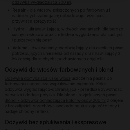
odżywka wygładzająca 200 ml
.
Repair
- dla włosów zniszczonych po farbowaniu i
nadmiernych zabiegach; odbudowuje, wzmacnia,
przywraca sprężystość.
Hydra
- ultranawilżająca, w dwóch wariantach: dla bardzo
suchych włosów oraz z efektem wygładzenia dla suchych
i puszących się pasm.
Volume
- dwa warianty: nieobciążający dla cienkich pasm
potrzebujących uniesienia od nasady oraz nawilżający z
lekkością dla suchych i pozbawionych objętości.
Odżywki do włosów farbowanych i blond
Odżywka domykająca łuskę włosa
uszczelnia pasma po
farbowaniu i ogranicza wypłukiwanie pigmentu. Kolor -
odżywka wygładzająco-ochraniająca - przedłuża żywotność
barwnika i dodaje połysku. Dla blond i rozjaśnianych pasm:
Blondi - odżywka ochładzająca kolor włosów 200 ml
z olejem
z brazylijskich orzechów i awokado neutralizuje żółte tony i
nadaje chłodny refleks.
Odżywki bez spłukiwania i ekspresowe