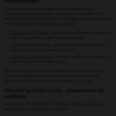
humektantowa
Podstawa świadomej pielęgnacji to równowaga PEH:
odpowiedni stosunek protein, emolientów i humektantów
dopasowany do struktury włosa. Seria
Hair in Balance
zawiera
trzy odżywki, które tę równowagę budują:
Odżywka proteinowa
- wzmacnia i odbudowuje osłabione
pasma, uzupełnia ubytki w strukturze włosa.
Odżywka emolientowa
- wygładza łuskę, dodaje blasku,
zapobiega puszeniu i elektryzowaniu.
Odżywka humektantowa
- nawilża w głąb, wiąże wodę w
paśmie, przywraca elastyczność.
Każda dostępna w 200 ml i miniaturze 50 ml. Jeśli szukasz
odżywek dobranych pod niskoporowatość, średnią lub
wysoką porowatość, sprawdź serię
Hair of the Day
.
Odżywki specjalistyczne - dopasowane do
problemu
Poza trójcą PEH oferta Hair in Balance obejmuje odżywki
skierowane do konkretnych potrzeb: