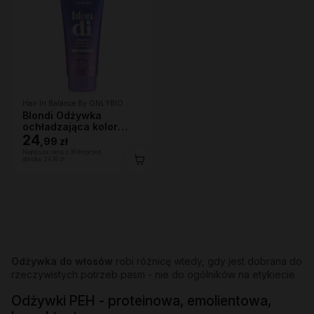
Hair In Balance By ONLYBIO
Blondi Odżywka
ochładzająca kolor
włosów 200ml
24
,
99 zł
Najniższa cena z 30 dni przed
obniżką:
24,99 zł
Odżywka do włosów
robi różnicę wtedy, gdy jest dobrana do
rzeczywistych potrzeb pasm - nie do ogólników na etykiecie.
Odżywki PEH - proteinowa, emolientowa,