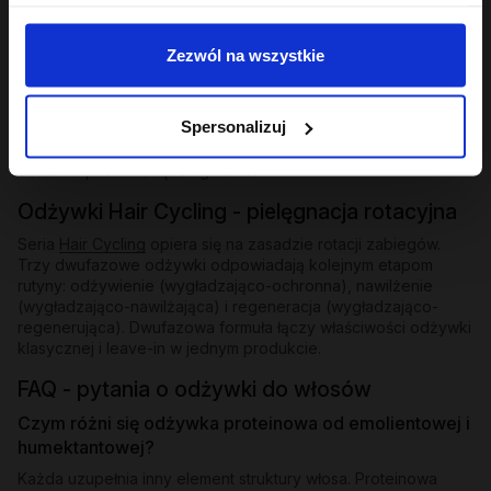
Odżywki bez spłukiwania i ekspresowe
Zezwól na wszystkie
Dla osób, które potrzebują natychmiastowego wygładzenia
bez dodatkowego kroku - odżywki bez spłukiwania z
emolientową formułą nakłada się na mokre lub suche pasma i
Spersonalizuj
zostawia. W ofercie znajdziesz też odżywkę ekspresową
wygładzającą z efektem rozświetlenia - działa w kilka minut i
zostawia pasma lśniące i gładkie.
Odżywki Hair Cycling - pielęgnacja rotacyjna
Seria
Hair Cycling
opiera się na zasadzie rotacji zabiegów.
Trzy dwufazowe odżywki odpowiadają kolejnym etapom
rutyny: odżywienie (wygładzająco-ochronna), nawilżenie
(wygładzająco-nawilżająca) i regeneracja (wygładzająco-
regenerująca). Dwufazowa formuła łączy właściwości odżywki
klasycznej i leave-in w jednym produkcie.
FAQ - pytania o odżywki do włosów
Czym różni się odżywka proteinowa od emolientowej i
humektantowej?
Każda uzupełnia inny element struktury włosa. Proteinowa