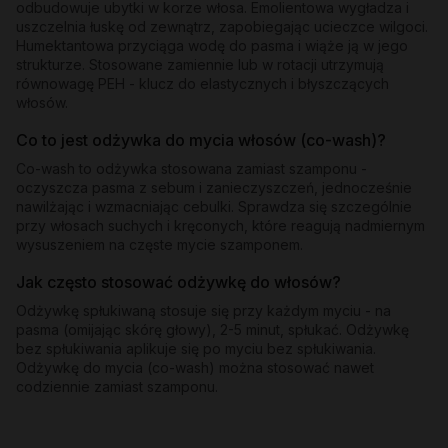
odbudowuje ubytki w korze włosa. Emolientowa wygładza i
uszczelnia łuskę od zewnątrz, zapobiegając ucieczce wilgoci.
Humektantowa przyciąga wodę do pasma i wiąże ją w jego
strukturze. Stosowane zamiennie lub w rotacji utrzymują
równowagę PEH - klucz do elastycznych i błyszczących
włosów.
Co to jest odżywka do mycia włosów (co-wash)?
Co-wash to odżywka stosowana zamiast szamponu -
oczyszcza pasma z sebum i zanieczyszczeń, jednocześnie
nawilżając i wzmacniając cebulki. Sprawdza się szczególnie
przy włosach suchych i kręconych, które reagują nadmiernym
wysuszeniem na częste mycie szamponem.
Jak często stosować odżywkę do włosów?
Odżywkę spłukiwaną stosuje się przy każdym myciu - na
pasma (omijając skórę głowy), 2-5 minut, spłukać. Odżywkę
bez spłukiwania aplikuje się po myciu bez spłukiwania.
Odżywkę do mycia (co-wash) można stosować nawet
codziennie zamiast szamponu.