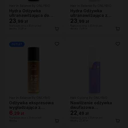
Hair In Balance By ONLYBIO
Hair In Balance By ONLYBIO
Hydra Odżywka
Hydra Odżywka
ultranawilżająca do
ultranawilżająca z
bardzo suchych
23
efektem wygładzenia
23
,
99 zł
,
99 zł
włosów, 200 ml
200ml
Najniższa cena z 30 dni przed
Najniższa cena z 30 dni przed
obniżką:
23,99 zł
obniżką:
23,99 zł
OUTLET
Hair In Balance By ONLYBIO
Hair Cycling By ONLYBIO
Odżywka ekspresowa
Nawilżenie odżywka
wygładzająca z
dwufazowa
efektem rozświetlenia
6
wygładzająco-
22
,
29 zł
,
49 zł
200ml
nawilżająca 200ml
Najniższa cena z 30 dni przed
Najniższa cena z 30 dni przed
obniżką:
obniżką:
22,49 zł