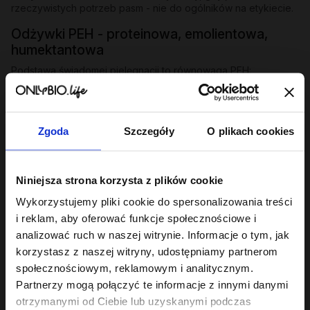
rzeczywistych potrzeb pasm - nie do ogólników na etykiecie.
Odżywki PEH - proteinowa, emolientowa,
humektantowa
Podstawa świadomej pielęgnacji to równowaga PEH:
odpowiedni stosunek protein, emolientów i humektantów
dopasowany do struktury włosa. Seria
Hair in Balance
zawiera
trzy odżywki, które tę równowagę budują:
Zgoda
Szczegóły
O plikach cookies
Odżywka proteinowa
- wzmacnia i odbudowuje osłabione
pasma, uzupełnia ubytki w strukturze włosa.
Odżywka emolientowa
- wygładza łuskę, dodaje blasku,
Niniejsza strona korzysta z plików cookie
zapobiega puszeniu i elektryzowaniu.
Odżywka humektantowa
- nawilża w głąb, wiąże wodę w
Wykorzystujemy pliki cookie do spersonalizowania treści
paśmie, przywraca elastyczność.
i reklam, aby oferować funkcje społecznościowe i
analizować ruch w naszej witrynie. Informacje o tym, jak
Każda dostępna w 200 ml i miniaturze 50 ml. Jeśli szukasz
odżywek dobranych pod niskoporowatość, średnią lub
korzystasz z naszej witryny, udostępniamy partnerom
wysoką porowatość, sprawdź serię
Hair of the Day
.
społecznościowym, reklamowym i analitycznym.
Partnerzy mogą połączyć te informacje z innymi danymi
Odżywki specjalistyczne - dopasowane do
otrzymanymi od Ciebie lub uzyskanymi podczas
problemu