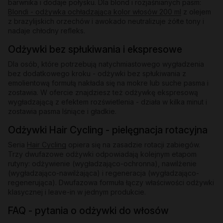
barwnika i dodaje połysku. Dla blond i rozjaśnianych pasm:
Blondi - odżywka ochładzająca kolor włosów 200 ml
z olejem
z brazylijskich orzechów i awokado neutralizuje żółte tony i
nadaje chłodny refleks.
Odżywki bez spłukiwania i ekspresowe
Dla osób, które potrzebują natychmiastowego wygładzenia
bez dodatkowego kroku - odżywki bez spłukiwania z
emolientową formułą nakłada się na mokre lub suche pasma i
zostawia. W ofercie znajdziesz też odżywkę ekspresową
wygładzającą z efektem rozświetlenia - działa w kilka minut i
zostawia pasma lśniące i gładkie.
Odżywki Hair Cycling - pielęgnacja rotacyjna
Seria
Hair Cycling
opiera się na zasadzie rotacji zabiegów.
Trzy dwufazowe odżywki odpowiadają kolejnym etapom
rutyny: odżywienie (wygładzająco-ochronna), nawilżenie
(wygładzająco-nawilżająca) i regeneracja (wygładzająco-
regenerująca). Dwufazowa formuła łączy właściwości odżywki
klasycznej i leave-in w jednym produkcie.
FAQ - pytania o odżywki do włosów