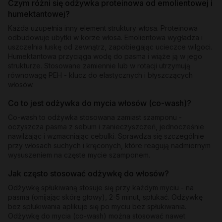
Czym różni się odżywka proteinowa od emolientowej i
humektantowej?
Każda uzupełnia inny element struktury włosa. Proteinowa
odbudowuje ubytki w korze włosa. Emolientowa wygładza i
uszczelnia łuskę od zewnątrz, zapobiegając ucieczce wilgoci.
Humektantowa przyciąga wodę do pasma i wiąże ją w jego
strukturze. Stosowane zamiennie lub w rotacji utrzymują
równowagę PEH - klucz do elastycznych i błyszczących
włosów.
Co to jest odżywka do mycia włosów (co-wash)?
Co-wash to odżywka stosowana zamiast szamponu -
oczyszcza pasma z sebum i zanieczyszczeń, jednocześnie
nawilżając i wzmacniając cebulki. Sprawdza się szczególnie
przy włosach suchych i kręconych, które reagują nadmiernym
wysuszeniem na częste mycie szamponem.
Jak często stosować odżywkę do włosów?
Odżywkę spłukiwaną stosuje się przy każdym myciu - na
pasma (omijając skórę głowy), 2-5 minut, spłukać. Odżywkę
bez spłukiwania aplikuje się po myciu bez spłukiwania.
Odżywkę do mycia (co-wash) można stosować nawet