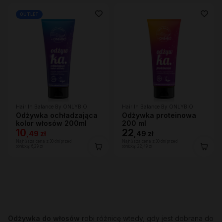
OUTLET
Hair In Balance By ONLYBIO
Hair In Balance By ONLYBIO
Odżywka ochładzająca
Odżywka proteinowa
kolor włosów 200ml
200 ml
10
22
,
49 zł
,
49 zł
Najniższa cena z 30 dni przed
Najniższa cena z 30 dni przed
obniżką:
6,29 zł
obniżką:
22,49 zł
Odżywka do włosów
robi różnicę wtedy, gdy jest dobrana do