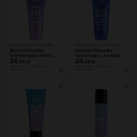
Hair In Balance By ONLYBIO
Hair In Balance By ONLYBIO
Blondi Odżywka
Volume Odżywka
ochładzająca kolor
nawilżająca, nadająca
włosów 200ml
24
lekkości 200ml
24
,
99 zł
,
99 zł
Najniższa cena z 30 dni przed
Najniższa cena z 30 dni przed
obniżką:
24,99 zł
obniżką:
24,99 zł