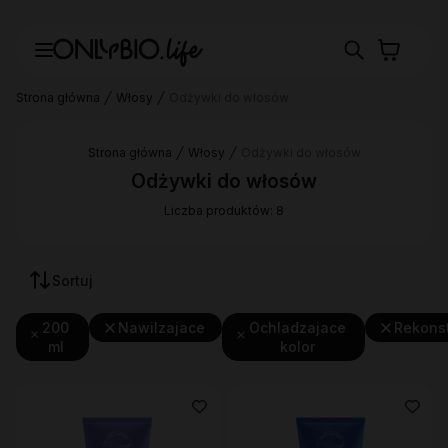
Strona główna
Włosy
Odżywki do włosów
Strona główna
Włosy
Odżywki do włosów
Odżywki do włosów
Liczba produktów: 8
Sortuj
200
Nawilzajace
Ochladzajace
Rekons
ml
kolor