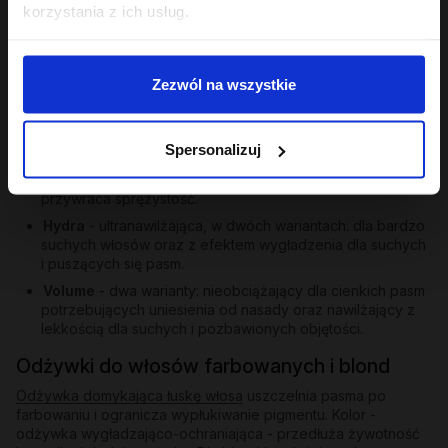
korzystania z ich usług.
Poza trójcą PEH oferta Hair in Balance obejmuje odżywki
skierowane do konkretnych potrzeb:
Gloss
- ekstrakt z papai, olej tsubaki i aminokwasy
Zezwól na wszystkie
pszenicy i soi nadają matowym i szorstkim pasmom
lustrzanego blasku i jedwabistości. Przykład:
Gloss -
odżywka wygładzająca 200 ml
.
Spersonalizuj
Repair
- dla włosów zniszczonych po farbowaniu i
nadmiernych zabiegach; odbudowuje, wzmacnia,
przywraca sprężystość.
Hydra
- ultranawilżająca, w dwóch wariantach: dla bardzo
suchych włosów oraz z efektem wygładzenia dla suchych
i puszących się pasm.
Volume
- dwa warianty: nieobciążający dla cienkich pasm
potrzebujących uniesienia od nasady oraz nawilżający z
lekkością dla suchych i pozbawionych objętości.
Odżywki do włosów farbowanych i blond
Odżywka domykająca łuskę włosa
uszczelnia pasma po
farbowaniu i ogranicza wypłukiwanie pigmentu. Kolor -
odżywka wygładzająco-ochraniająca - przedłuża żywotność