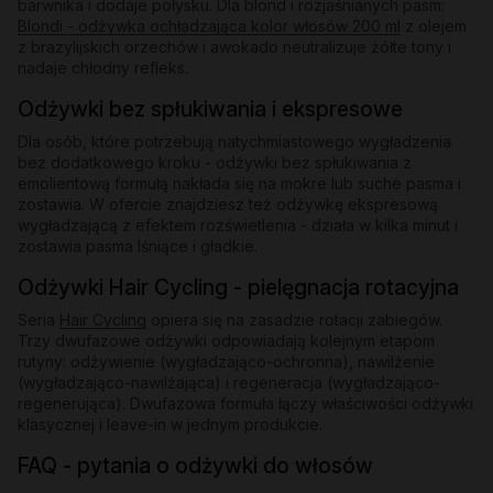
barwnika i dodaje połysku. Dla blond i rozjaśnianych pasm:
Blondi - odżywka ochładzająca kolor włosów 200 ml
z olejem
z brazylijskich orzechów i awokado neutralizuje żółte tony i
nadaje chłodny refleks.
Odżywki bez spłukiwania i ekspresowe
Dla osób, które potrzebują natychmiastowego wygładzenia
bez dodatkowego kroku - odżywki bez spłukiwania z
emolientową formułą nakłada się na mokre lub suche pasma i
zostawia. W ofercie znajdziesz też odżywkę ekspresową
wygładzającą z efektem rozświetlenia - działa w kilka minut i
zostawia pasma lśniące i gładkie.
Odżywki Hair Cycling - pielęgnacja rotacyjna
Seria
Hair Cycling
opiera się na zasadzie rotacji zabiegów.
Trzy dwufazowe odżywki odpowiadają kolejnym etapom
rutyny: odżywienie (wygładzająco-ochronna), nawilżenie
(wygładzająco-nawilżająca) i regeneracja (wygładzająco-
regenerująca). Dwufazowa formuła łączy właściwości odżywki
klasycznej i leave-in w jednym produkcie.
FAQ - pytania o odżywki do włosów