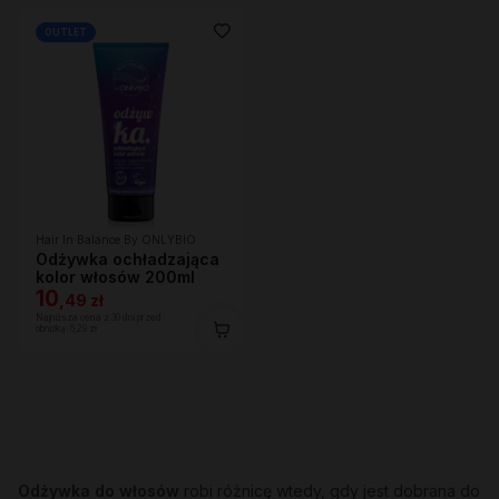
OUTLET
Hair In Balance By ONLYBIO
Odżywka ochładzająca
kolor włosów 200ml
10
,
49 zł
Najniższa cena z 30 dni przed
obniżką:
6,29 zł
Odżywka do włosów
robi różnicę wtedy, gdy jest dobrana do