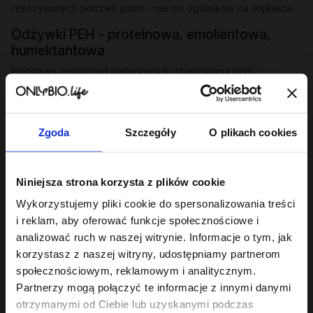
rzeczywistych potrzeb pasm - nie do ogólników na etykiecie.
Odżywki PEH - proteinowa, emolientowa,
humektantowa
Podstawa świadomej pielęgnacji to równowaga PEH:
odpowiedni stosunek protein, emolientów i humektantów
dopasowany do struktury włosa. Seria
Hair in Balance
zawiera
trzy odżywki, które tę równowagę budują:
Zgoda
Szczegóły
O plikach cookies
Odżywka proteinowa
- wzmacnia i odbudowuje osłabione
pasma, uzupełnia ubytki w strukturze włosa.
Odżywka emolientowa
- wygładza łuskę, dodaje blasku,
Niniejsza strona korzysta z plików cookie
zapobiega puszeniu i elektryzowaniu.
Odżywka humektantowa
- nawilża w głąb, wiąże wodę w
Wykorzystujemy pliki cookie do spersonalizowania treści
paśmie, przywraca elastyczność.
i reklam, aby oferować funkcje społecznościowe i
analizować ruch w naszej witrynie. Informacje o tym, jak
Każda dostępna w 200 ml i miniaturze 50 ml. Jeśli szukasz
odżywek dobranych pod niskoporowatość, średnią lub
korzystasz z naszej witryny, udostępniamy partnerom
wysoką porowatość, sprawdź serię
Hair of the Day
.
społecznościowym, reklamowym i analitycznym.
Partnerzy mogą połączyć te informacje z innymi danymi
Odżywki specjalistyczne - dopasowane do
otrzymanymi od Ciebie lub uzyskanymi podczas
problemu