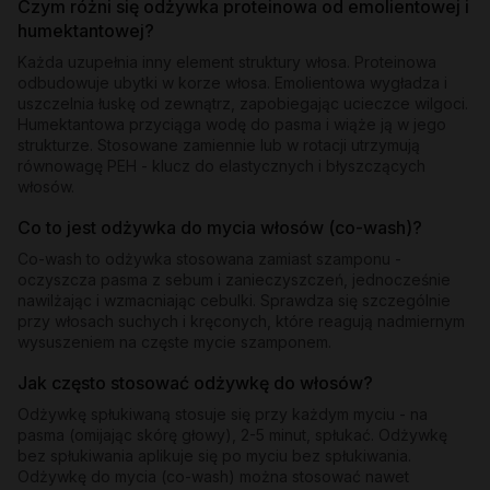
Czym różni się odżywka proteinowa od emolientowej i
humektantowej?
Każda uzupełnia inny element struktury włosa. Proteinowa
odbudowuje ubytki w korze włosa. Emolientowa wygładza i
uszczelnia łuskę od zewnątrz, zapobiegając ucieczce wilgoci.
Humektantowa przyciąga wodę do pasma i wiąże ją w jego
strukturze. Stosowane zamiennie lub w rotacji utrzymują
równowagę PEH - klucz do elastycznych i błyszczących
włosów.
Co to jest odżywka do mycia włosów (co-wash)?
Co-wash to odżywka stosowana zamiast szamponu -
oczyszcza pasma z sebum i zanieczyszczeń, jednocześnie
nawilżając i wzmacniając cebulki. Sprawdza się szczególnie
przy włosach suchych i kręconych, które reagują nadmiernym
wysuszeniem na częste mycie szamponem.
Jak często stosować odżywkę do włosów?
Odżywkę spłukiwaną stosuje się przy każdym myciu - na
pasma (omijając skórę głowy), 2-5 minut, spłukać. Odżywkę
bez spłukiwania aplikuje się po myciu bez spłukiwania.
Odżywkę do mycia (co-wash) można stosować nawet