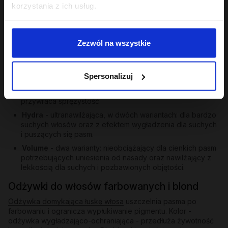
korzystania z ich usług.
Poza trójcą PEH oferta Hair in Balance obejmuje odżywki
skierowane do konkretnych potrzeb:
Gloss
- ekstrakt z papai, olej tsubaki i aminokwasy
Zezwól na wszystkie
pszenicy i soi nadają matowym i szorstkim pasmom
lustrzanego blasku i jedwabistości. Przykład:
Gloss -
odżywka wygładzająca 200 ml
.
Spersonalizuj
Repair
- dla włosów zniszczonych po farbowaniu i
nadmiernych zabiegach; odbudowuje, wzmacnia,
przywraca sprężystość.
Hydra
- ultranawilżająca, w dwóch wariantach: dla bardzo
suchych włosów oraz z efektem wygładzenia dla suchych
i puszących się pasm.
Volume
- dwa warianty: nieobciążający dla cienkich pasm
potrzebujących uniesienia od nasady oraz nawilżający z
lekkością dla suchych i pozbawionych objętości.
Odżywki do włosów farbowanych i blond
Odżywka domykająca łuskę włosa
uszczelnia pasma po
farbowaniu i ogranicza wypłukiwanie pigmentu. Kolor -
odżywka wygładzająco-ochraniająca - przedłuża żywotność