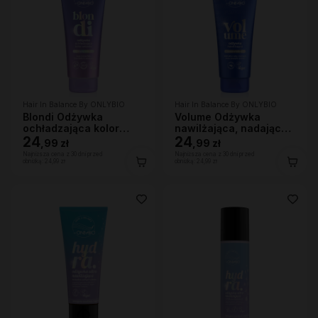
Hair In Balance By ONLYBIO
Hair In Balance By ONLYBIO
Blondi Odżywka
Volume Odżywka
ochładzająca kolor
nawilżająca, nadająca
włosów 200ml
24
lekkości 200ml
24
,
99 zł
,
99 zł
Najniższa cena z 30 dni przed
Najniższa cena z 30 dni przed
obniżką:
24,99 zł
obniżką:
24,99 zł