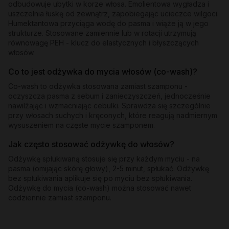
odbudowuje ubytki w korze włosa. Emolientowa wygładza i
uszczelnia łuskę od zewnątrz, zapobiegając ucieczce wilgoci.
Humektantowa przyciąga wodę do pasma i wiąże ją w jego
strukturze. Stosowane zamiennie lub w rotacji utrzymują
równowagę PEH - klucz do elastycznych i błyszczących
włosów.
Co to jest odżywka do mycia włosów (co-wash)?
Co-wash to odżywka stosowana zamiast szamponu -
oczyszcza pasma z sebum i zanieczyszczeń, jednocześnie
nawilżając i wzmacniając cebulki. Sprawdza się szczególnie
przy włosach suchych i kręconych, które reagują nadmiernym
wysuszeniem na częste mycie szamponem.
Jak często stosować odżywkę do włosów?
Odżywkę spłukiwaną stosuje się przy każdym myciu - na
pasma (omijając skórę głowy), 2-5 minut, spłukać. Odżywkę
bez spłukiwania aplikuje się po myciu bez spłukiwania.
Odżywkę do mycia (co-wash) można stosować nawet
codziennie zamiast szamponu.