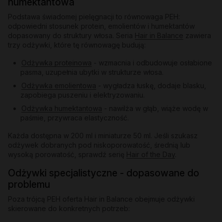
humektantowa
Podstawa świadomej pielęgnacji to równowaga PEH:
odpowiedni stosunek protein, emolientów i humektantów
dopasowany do struktury włosa. Seria
Hair in Balance
zawiera
trzy odżywki, które tę równowagę budują:
Odżywka proteinowa
- wzmacnia i odbudowuje osłabione
pasma, uzupełnia ubytki w strukturze włosa.
Odżywka emolientowa
- wygładza łuskę, dodaje blasku,
zapobiega puszeniu i elektryzowaniu.
Odżywka humektantowa
- nawilża w głąb, wiąże wodę w
paśmie, przywraca elastyczność.
Każda dostępna w 200 ml i miniaturze 50 ml. Jeśli szukasz
odżywek dobranych pod niskoporowatość, średnią lub
wysoką porowatość, sprawdź serię
Hair of the Day
.
Odżywki specjalistyczne - dopasowane do
problemu
Poza trójcą PEH oferta Hair in Balance obejmuje odżywki
skierowane do konkretnych potrzeb: