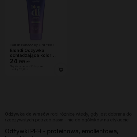
Hair In Balance By ONLYBIO
Blondi Odżywka
ochładzająca kolor
włosów 200ml
24
,
99 zł
Najniższa cena z 30 dni przed
obniżką:
24,99 zł
Odżywka do włosów
robi różnicę wtedy, gdy jest dobrana do
rzeczywistych potrzeb pasm - nie do ogólników na etykiecie.
Odżywki PEH - proteinowa, emolientowa,