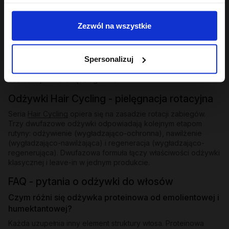
Odżywki bez spłukiwania i ekspresowe
Zezwól na wszystkie
Dla osób, które potrzebują natychmiastowego wygładzenia
bez dodatkowego kroku - odżywki bez spłukiwania z
emolientową formułą nakłada się na mokre lub suche pasma i
Spersonalizuj
zostawia. W ofercie znajdziesz też odżywkę ekspresową
wygładzającą z efektem rozświetlenia - działa w kilka minut i
zostawia pasma lśniące i gładkie.
Odżywki Hair Cycling - pielęgnacja rotacyjna
Seria
Hair Cycling
opiera się na zasadzie rotacji zabiegów.
Trzy dwufazowe odżywki odpowiadają kolejnym etapom
rutyny: odżywienie (wygładzająco-ochronna), nawilżenie
(wygładzająco-nawilżająca) i regeneracja (wygładzająco-
regenerująca). Dwufazowa formuła łączy właściwości odżywki
klasycznej i leave-in w jednym produkcie.
FAQ - pytania o odżywki do włosów
Czym różni się odżywka proteinowa od emolientowej i
humektantowej?
Każda uzupełnia inny element struktury włosa. Proteinowa