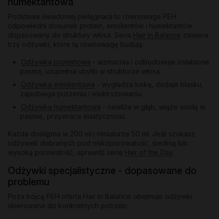
humektantowa
Podstawa świadomej pielęgnacji to równowaga PEH:
odpowiedni stosunek protein, emolientów i humektantów
dopasowany do struktury włosa. Seria
Hair in Balance
zawiera
trzy odżywki, które tę równowagę budują:
Odżywka proteinowa
- wzmacnia i odbudowuje osłabione
pasma, uzupełnia ubytki w strukturze włosa.
Odżywka emolientowa
- wygładza łuskę, dodaje blasku,
zapobiega puszeniu i elektryzowaniu.
Odżywka humektantowa
- nawilża w głąb, wiąże wodę w
paśmie, przywraca elastyczność.
Każda dostępna w 200 ml i miniaturze 50 ml. Jeśli szukasz
odżywek dobranych pod niskoporowatość, średnią lub
wysoką porowatość, sprawdź serię
Hair of the Day
.
Odżywki specjalistyczne - dopasowane do
problemu
Poza trójcą PEH oferta Hair in Balance obejmuje odżywki
skierowane do konkretnych potrzeb: