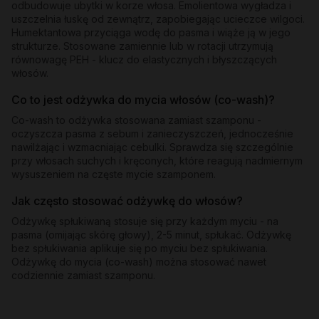
odbudowuje ubytki w korze włosa. Emolientowa wygładza i
uszczelnia łuskę od zewnątrz, zapobiegając ucieczce wilgoci.
Humektantowa przyciąga wodę do pasma i wiąże ją w jego
strukturze. Stosowane zamiennie lub w rotacji utrzymują
równowagę PEH - klucz do elastycznych i błyszczących
włosów.
Co to jest odżywka do mycia włosów (co-wash)?
Co-wash to odżywka stosowana zamiast szamponu -
oczyszcza pasma z sebum i zanieczyszczeń, jednocześnie
nawilżając i wzmacniając cebulki. Sprawdza się szczególnie
przy włosach suchych i kręconych, które reagują nadmiernym
wysuszeniem na częste mycie szamponem.
Jak często stosować odżywkę do włosów?
Odżywkę spłukiwaną stosuje się przy każdym myciu - na
pasma (omijając skórę głowy), 2-5 minut, spłukać. Odżywkę
bez spłukiwania aplikuje się po myciu bez spłukiwania.
Odżywkę do mycia (co-wash) można stosować nawet
codziennie zamiast szamponu.