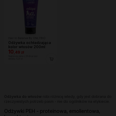
Hair In Balance By ONLYBIO
Odżywka ochładzająca
kolor włosów 200ml
10
,
49 zł
Najniższa cena z 30 dni przed
obniżką:
6,29 zł
Odżywka do włosów
robi różnicę wtedy, gdy jest dobrana do
rzeczywistych potrzeb pasm - nie do ogólników na etykiecie.
Odżywki PEH - proteinowa, emolientowa,