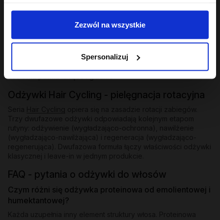
Odżywki bez spłukiwania i ekspresowe
Zezwól na wszystkie
Dla osób, które potrzebują natychmiastowego wygładzenia
bez dodatkowego kroku - odżywki bez spłukiwania z
emolientową formułą nakłada się na mokre lub suche pasma i
Spersonalizuj
zostawia. W ofercie znajdziesz też odżywkę ekspresową
wygładzającą z efektem rozświetlenia - działa w kilka minut i
zostawia pasma lśniące i gładkie.
Odżywki Hair Cycling - pielęgnacja rotacyjna
Seria
Hair Cycling
opiera się na zasadzie rotacji zabiegów.
Trzy dwufazowe odżywki odpowiadają kolejnym etapom
rutyny: odżywienie (wygładzająco-ochronna), nawilżenie
(wygładzająco-nawilżająca) i regeneracja (wygładzająco-
regenerująca). Dwufazowa formuła łączy właściwości odżywki
klasycznej i leave-in w jednym produkcie.
FAQ - pytania o odżywki do włosów
Czym różni się odżywka proteinowa od emolientowej i
humektantowej?
Każda uzupełnia inny element struktury włosa. Proteinowa