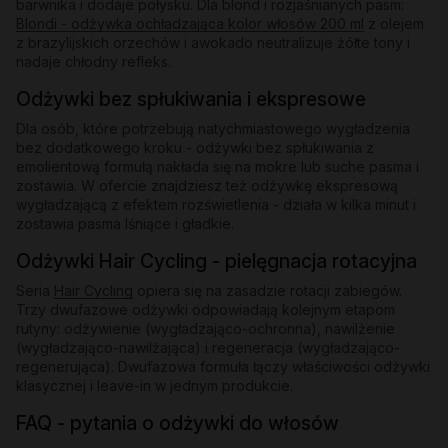
barwnika i dodaje połysku. Dla blond i rozjaśnianych pasm:
Blondi - odżywka ochładzająca kolor włosów 200 ml
z olejem
z brazylijskich orzechów i awokado neutralizuje żółte tony i
nadaje chłodny refleks.
Odżywki bez spłukiwania i ekspresowe
Dla osób, które potrzebują natychmiastowego wygładzenia
bez dodatkowego kroku - odżywki bez spłukiwania z
emolientową formułą nakłada się na mokre lub suche pasma i
zostawia. W ofercie znajdziesz też odżywkę ekspresową
wygładzającą z efektem rozświetlenia - działa w kilka minut i
zostawia pasma lśniące i gładkie.
Odżywki Hair Cycling - pielęgnacja rotacyjna
Seria
Hair Cycling
opiera się na zasadzie rotacji zabiegów.
Trzy dwufazowe odżywki odpowiadają kolejnym etapom
rutyny: odżywienie (wygładzająco-ochronna), nawilżenie
(wygładzająco-nawilżająca) i regeneracja (wygładzająco-
regenerująca). Dwufazowa formuła łączy właściwości odżywki
klasycznej i leave-in w jednym produkcie.
FAQ - pytania o odżywki do włosów