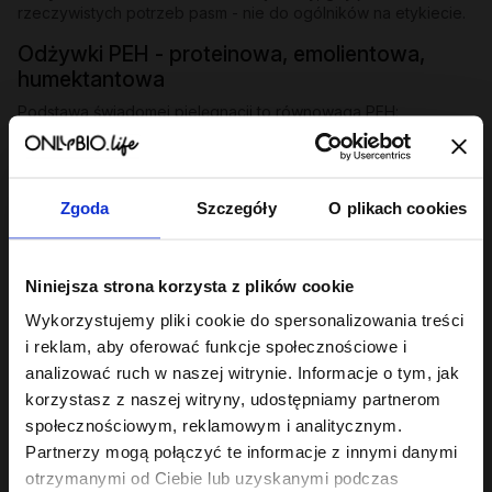
rzeczywistych potrzeb pasm - nie do ogólników na etykiecie.
Odżywki PEH - proteinowa, emolientowa,
humektantowa
Podstawa świadomej pielęgnacji to równowaga PEH:
odpowiedni stosunek protein, emolientów i humektantów
dopasowany do struktury włosa. Seria
Hair in Balance
zawiera
trzy odżywki, które tę równowagę budują:
Zgoda
Szczegóły
O plikach cookies
Odżywka proteinowa
- wzmacnia i odbudowuje osłabione
pasma, uzupełnia ubytki w strukturze włosa.
Odżywka emolientowa
- wygładza łuskę, dodaje blasku,
Niniejsza strona korzysta z plików cookie
zapobiega puszeniu i elektryzowaniu.
Odżywka humektantowa
- nawilża w głąb, wiąże wodę w
Wykorzystujemy pliki cookie do spersonalizowania treści
paśmie, przywraca elastyczność.
i reklam, aby oferować funkcje społecznościowe i
analizować ruch w naszej witrynie. Informacje o tym, jak
Każda dostępna w 200 ml i miniaturze 50 ml. Jeśli szukasz
odżywek dobranych pod niskoporowatość, średnią lub
korzystasz z naszej witryny, udostępniamy partnerom
wysoką porowatość, sprawdź serię
Hair of the Day
.
społecznościowym, reklamowym i analitycznym.
Partnerzy mogą połączyć te informacje z innymi danymi
Odżywki specjalistyczne - dopasowane do
otrzymanymi od Ciebie lub uzyskanymi podczas
problemu