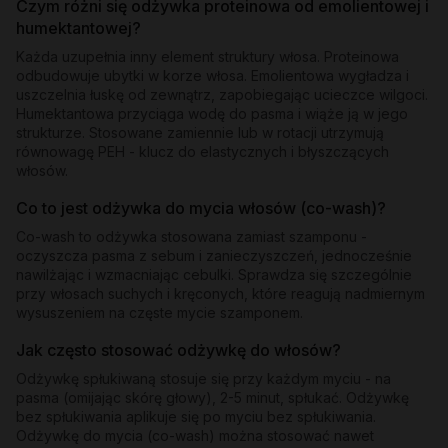
Czym różni się odżywka proteinowa od emolientowej i
humektantowej?
Każda uzupełnia inny element struktury włosa. Proteinowa
odbudowuje ubytki w korze włosa. Emolientowa wygładza i
uszczelnia łuskę od zewnątrz, zapobiegając ucieczce wilgoci.
Humektantowa przyciąga wodę do pasma i wiąże ją w jego
strukturze. Stosowane zamiennie lub w rotacji utrzymują
równowagę PEH - klucz do elastycznych i błyszczących
włosów.
Co to jest odżywka do mycia włosów (co-wash)?
Co-wash to odżywka stosowana zamiast szamponu -
oczyszcza pasma z sebum i zanieczyszczeń, jednocześnie
nawilżając i wzmacniając cebulki. Sprawdza się szczególnie
przy włosach suchych i kręconych, które reagują nadmiernym
wysuszeniem na częste mycie szamponem.
Jak często stosować odżywkę do włosów?
Odżywkę spłukiwaną stosuje się przy każdym myciu - na
pasma (omijając skórę głowy), 2-5 minut, spłukać. Odżywkę
bez spłukiwania aplikuje się po myciu bez spłukiwania.
Odżywkę do mycia (co-wash) można stosować nawet