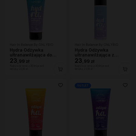
Hair In Balance By ONLYBIO
Hair In Balance By ONLYBIO
Hydra Odżywka
Hydra Odżywka
ultranawilżająca do
ultranawilżająca z
bardzo suchych
23
efektem wygładzenia
23
,
99 zł
,
99 zł
włosów, 200 ml
200ml
Najniższa cena z 30 dni przed
Najniższa cena z 30 dni przed
obniżką:
23,99 zł
obniżką:
23,99 zł
OUTLET