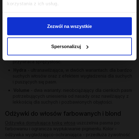
korzystania z ich usług.
Poza trójcą PEH oferta Hair in Balance obejmuje odżywki
skierowane do konkretnych potrzeb:
Gloss
- ekstrakt z papai, olej tsubaki i aminokwasy
Zezwól na wszystkie
pszenicy i soi nadają matowym i szorstkim pasmom
lustrzanego blasku i jedwabistości. Przykład:
Gloss -
odżywka wygładzająca 200 ml
.
Spersonalizuj
Repair
- dla włosów zniszczonych po farbowaniu i
nadmiernych zabiegach; odbudowuje, wzmacnia,
przywraca sprężystość.
Hydra
- ultranawilżająca, w dwóch wariantach: dla bardzo
suchych włosów oraz z efektem wygładzenia dla suchych
i puszących się pasm.
Volume
- dwa warianty: nieobciążający dla cienkich pasm
potrzebujących uniesienia od nasady oraz nawilżający z
lekkością dla suchych i pozbawionych objętości.
Odżywki do włosów farbowanych i blond
Odżywka domykająca łuskę włosa
uszczelnia pasma po
farbowaniu i ogranicza wypłukiwanie pigmentu. Kolor -
odżywka wygładzająco-ochraniająca - przedłuża żywotność