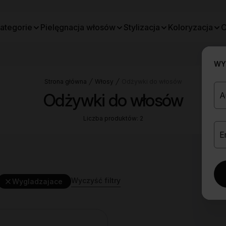
ategorie
Pielęgnacja włosów
Stylizacja
Koloryzacja
O
WYB
Strona główna
Włosy
Odżywki do włosów
Odżywki do włosów
Liczba produktów: 2
Wyczyść filtry
Wygladzajace