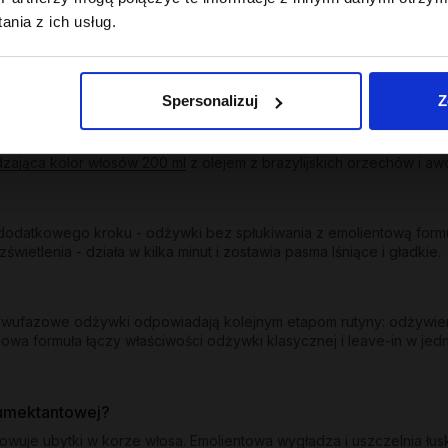
ych zabiegach; odbudowuje, wzmacnia, przywraca sprężystość.
nia z ich usług.
uchych włosów oraz z efektem wygładzenia dla suchych i puszących
trzebujących uniesienia od nasady oraz nawilżający z lekkością dl
Spersonalizuj
Z
u i ogranicza wypłukiwanie pigmentu. Kolor - odżywka wygładzają
dzająca kolor włosów 200 ml
z olejem z brazylijskich orzechów i awo
odatkowego kroku - odżywki bez spłukiwania z emolientową formuł
etlenia - działa w kilka minut i zostawia pasma lśniące i gładkie.
y dwufazowe odżywki odpowiadają kolejnym etapom rutyny: odżywie
owa formuła łączy właściwości odżywki klasycznej i leave-in w jed
humektantowej?
dowuje ubytki w korze włosa. Emolientowa wygładza i uszczelnia łu