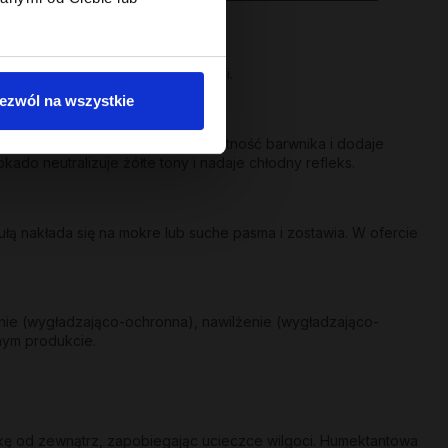
 się pasm.
a suchych i pozbawionych objętości.
ezwól na wszystkie
co-ochraniająca - przedłuża żywotność barwnika i dodaje
kado neutralizuje żółte tony i nadaje chłodny refleks.
ą nakłada się na mokre lub suche pasma i zostawia. W ofercie
nie (wygładzająco-ochronna), nawilżenie (wygładzająco-
nym produkcie.
skę od zewnątrz, zapobiegając ucieczce wilgoci. Humektantowa