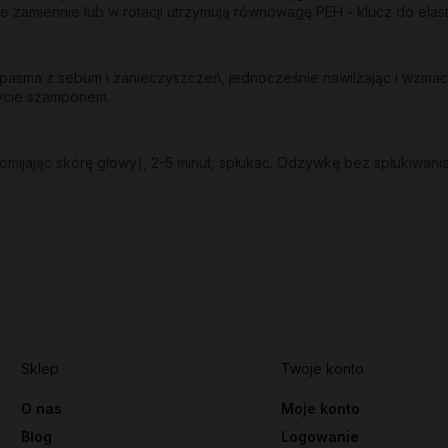
e zamiennie lub w rotacji utrzymują równowagę PEH - klucz do ela
sma z sebum i zanieczyszczeń, jednocześnie nawilżając i wzmacni
mycie szamponem.
mijając skórę głowy), 2-5 minut, spłukać. Odżywkę bez spłukiwania
Sklep
Twoje konto
O nas
Moje konto
Blog
Logowanie