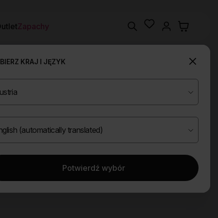
Wishlist
Search
utlet
Zapachy
IERZ KRAJ I JĘZYK
Potwierdź wybór