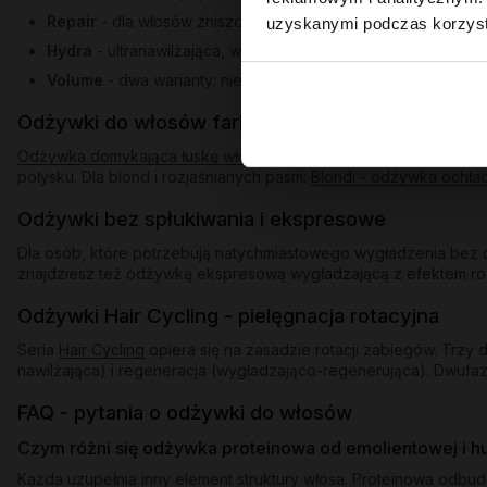
Repair
- dla włosów zniszczonych po farbowaniu i nadmiern
uzyskanymi podczas korzysta
Hydra
- ultranawilżająca, w dwóch wariantach: dla bardzo s
Volume
- dwa warianty: nieobciążający dla cienkich pasm po
Odżywki do włosów farbowanych i blond
Odżywka domykająca łuskę włosa
uszczelnia pasma po farbowani
połysku. Dla blond i rozjaśnianych pasm:
Blondi - odżywka ochła
Odżywki bez spłukiwania i ekspresowe
Dla osób, które potrzebują natychmiastowego wygładzenia bez d
znajdziesz też odżywkę ekspresową wygładzającą z efektem rozświ
Odżywki Hair Cycling - pielęgnacja rotacyjna
Seria
Hair Cycling
opiera się na zasadzie rotacji zabiegów. Trz
nawilżająca) i regeneracja (wygładzająco-regenerująca). Dwufaz
FAQ - pytania o odżywki do włosów
Czym różni się odżywka proteinowa od emolientowej i 
Każda uzupełnia inny element struktury włosa. Proteinowa odbu