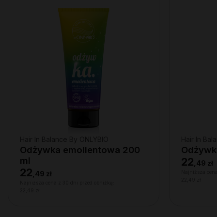
Hair In Balance By ONLYBIO
Hair In Ba
Odżywka emolientowa 200
Odżywka
ml
22
,
49 zł
22
Najniższa cena
,
49 zł
22,49 zł
Najniższa cena z 30 dni przed obniżką:
22,49 zł