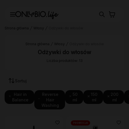
Strona główna
Włosy
Odżywki do włosów
Strona główna
Włosy
Odżywki do włosów
Odżywki do włosów
Liczba produktów: 13
Sortuj
Hair in
Reverse
50
150
200
Balance
Hair
ml
ml
ml
Washing
PROMOCJA