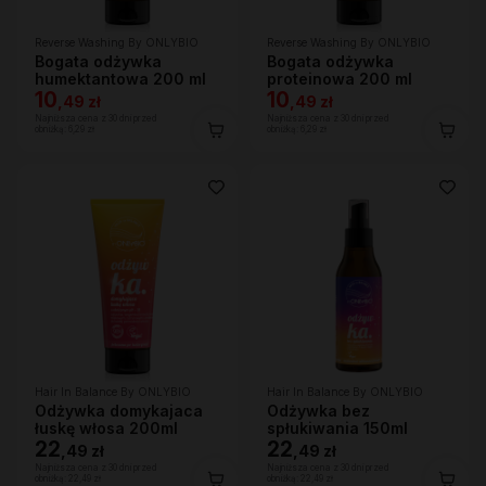
Reverse Washing By ONLYBIO
Reverse Washing By ONLYBIO
Bogata odżywka
Bogata odżywka
humektantowa 200 ml
proteinowa 200 ml
10
10
,
49 zł
,
49 zł
Najniższa cena z 30 dni przed
Najniższa cena z 30 dni przed
obniżką:
6,29 zł
obniżką:
6,29 zł
Hair In Balance By ONLYBIO
Hair In Balance By ONLYBIO
Odżywka domykajaca
Odżywka bez
łuskę włosa 200ml
spłukiwania 150ml
22
22
,
49 zł
,
49 zł
Najniższa cena z 30 dni przed
Najniższa cena z 30 dni przed
obniżką:
22,49 zł
obniżką:
22,49 zł