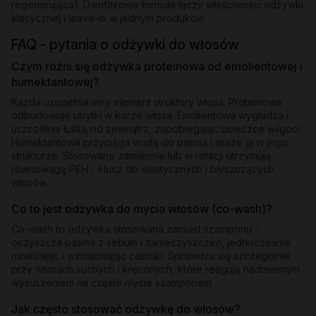
regenerująca). Dwufazowa formuła łączy właściwości odżywki
klasycznej i leave-in w jednym produkcie.
FAQ - pytania o odżywki do włosów
Czym różni się odżywka proteinowa od emolientowej i
humektantowej?
Każda uzupełnia inny element struktury włosa. Proteinowa
odbudowuje ubytki w korze włosa. Emolientowa wygładza i
uszczelnia łuskę od zewnątrz, zapobiegając ucieczce wilgoci.
Humektantowa przyciąga wodę do pasma i wiąże ją w jego
strukturze. Stosowane zamiennie lub w rotacji utrzymują
równowagę PEH - klucz do elastycznych i błyszczących
włosów.
Co to jest odżywka do mycia włosów (co-wash)?
Co-wash to odżywka stosowana zamiast szamponu -
oczyszcza pasma z sebum i zanieczyszczeń, jednocześnie
nawilżając i wzmacniając cebulki. Sprawdza się szczególnie
przy włosach suchych i kręconych, które reagują nadmiernym
wysuszeniem na częste mycie szamponem.
Jak często stosować odżywkę do włosów?