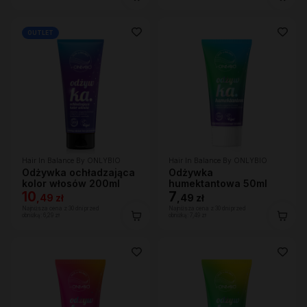
OUTLET
Hair In Balance By ONLYBIO
Hair In Balance By ONLYBIO
Odżywka ochładzająca
Odżywka
kolor włosów 200ml
humektantowa 50ml
10
7
,
49 zł
,
49 zł
Najniższa cena z 30 dni przed
Najniższa cena z 30 dni przed
obniżką:
6,29 zł
obniżką:
7,49 zł