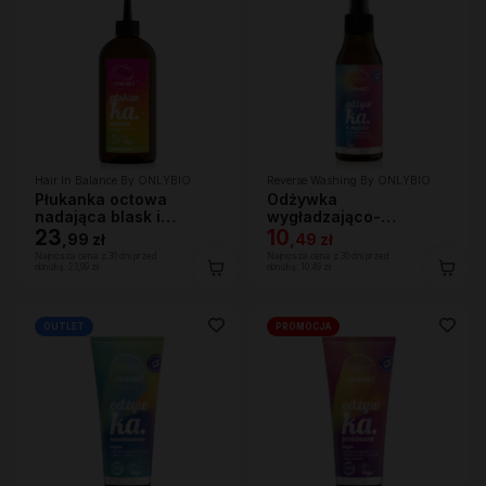
Hair In Balance By ONLYBIO
Reverse Washing By ONLYBIO
Płukanka octowa
Odżywka
nadająca blask i
wygładzająco-
domykająca łuskę
23
nawilżająca w mgiełce
10
,
99 zł
,
49 zł
włosa 300ml
150 ml
Najniższa cena z 30 dni przed
Najniższa cena z 30 dni przed
obniżką:
23,99 zł
obniżką:
10,49 zł
OUTLET
PROMOCJA