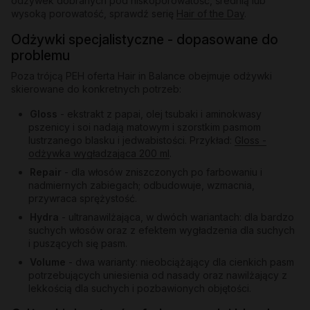
odżywek dobranych pod niskoporowatość, średnią lub
wysoką porowatość, sprawdź serię
Hair of the Day
.
Odżywki specjalistyczne - dopasowane do
problemu
Poza trójcą PEH oferta Hair in Balance obejmuje odżywki
skierowane do konkretnych potrzeb:
Gloss
- ekstrakt z papai, olej tsubaki i aminokwasy
pszenicy i soi nadają matowym i szorstkim pasmom
lustrzanego blasku i jedwabistości. Przykład:
Gloss -
odżywka wygładzająca 200 ml
.
Repair
- dla włosów zniszczonych po farbowaniu i
nadmiernych zabiegach; odbudowuje, wzmacnia,
przywraca sprężystość.
Hydra
- ultranawilżająca, w dwóch wariantach: dla bardzo
suchych włosów oraz z efektem wygładzenia dla suchych
i puszących się pasm.
Volume
- dwa warianty: nieobciążający dla cienkich pasm
potrzebujących uniesienia od nasady oraz nawilżający z
lekkością dla suchych i pozbawionych objętości.