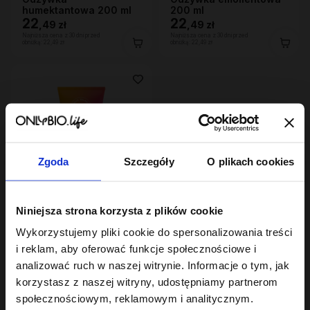
humektantowa 200 ml
200 ml
22
22
,
49 zł
,
49 zł
Najniższa cena z 30 dni przed
Najniższa cena z 30 dni przed
obniżką:
22,49 zł
obniżką:
22,49 zł
Zgoda
Szczegóły
O plikach cookies
Niniejsza strona korzysta z plików cookie
Hair In Balance By ONLYBIO
Odżywka proteinowa
Wykorzystujemy pliki cookie do spersonalizowania treści
200 ml
22
,
49 zł
i reklam, aby oferować funkcje społecznościowe i
Najniższa cena z 30 dni przed
analizować ruch w naszej witrynie. Informacje o tym, jak
obniżką:
22,49 zł
korzystasz z naszej witryny, udostępniamy partnerom
społecznościowym, reklamowym i analitycznym.