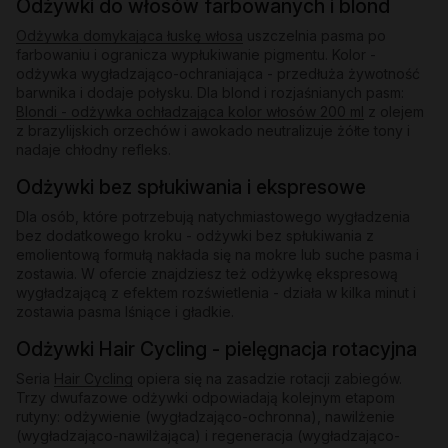
Odżywki do włosów farbowanych i blond
Odżywka domykająca łuskę włosa
uszczelnia pasma po
farbowaniu i ogranicza wypłukiwanie pigmentu. Kolor -
odżywka wygładzająco-ochraniająca - przedłuża żywotność
barwnika i dodaje połysku. Dla blond i rozjaśnianych pasm:
Blondi - odżywka ochładzająca kolor włosów 200 ml
z olejem
z brazylijskich orzechów i awokado neutralizuje żółte tony i
nadaje chłodny refleks.
Odżywki bez spłukiwania i ekspresowe
Dla osób, które potrzebują natychmiastowego wygładzenia
bez dodatkowego kroku - odżywki bez spłukiwania z
emolientową formułą nakłada się na mokre lub suche pasma i
zostawia. W ofercie znajdziesz też odżywkę ekspresową
wygładzającą z efektem rozświetlenia - działa w kilka minut i
zostawia pasma lśniące i gładkie.
Odżywki Hair Cycling - pielęgnacja rotacyjna
Seria
Hair Cycling
opiera się na zasadzie rotacji zabiegów.
Trzy dwufazowe odżywki odpowiadają kolejnym etapom
rutyny: odżywienie (wygładzająco-ochronna), nawilżenie
(wygładzająco-nawilżająca) i regeneracja (wygładzająco-