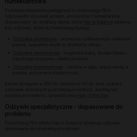
humektantowa
Podstawa świadomej pielęgnacji to równowaga PEH:
odpowiedni stosunek protein, emolientów i humektantów
dopasowany do struktury włosa. Seria
Hair in Balance
zawiera
trzy odżywki, które tę równowagę budują:
Odżywka proteinowa
- wzmacnia i odbudowuje osłabione
pasma, uzupełnia ubytki w strukturze włosa.
Odżywka emolientowa
- wygładza łuskę, dodaje blasku,
zapobiega puszeniu i elektryzowaniu.
Odżywka humektantowa
- nawilża w głąb, wiąże wodę w
paśmie, przywraca elastyczność.
Każda dostępna w 200 ml i miniaturze 50 ml. Jeśli szukasz
odżywek dobranych pod niskoporowatość, średnią lub
wysoką porowatość, sprawdź serię
Hair of the Day
.
Odżywki specjalistyczne - dopasowane do
problemu
Poza trójcą PEH oferta Hair in Balance obejmuje odżywki
skierowane do konkretnych potrzeb: