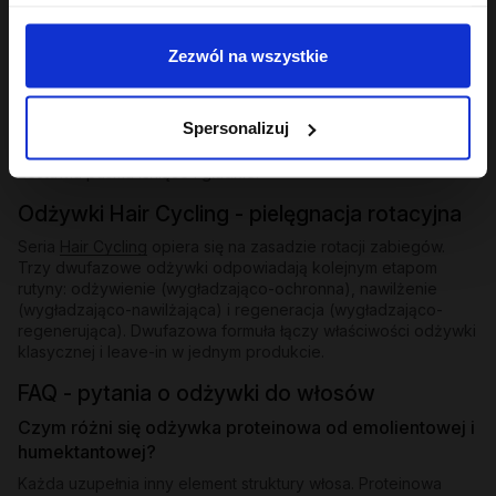
Odżywki bez spłukiwania i ekspresowe
Zezwól na wszystkie
Dla osób, które potrzebują natychmiastowego wygładzenia
bez dodatkowego kroku - odżywki bez spłukiwania z
emolientową formułą nakłada się na mokre lub suche pasma i
Spersonalizuj
zostawia. W ofercie znajdziesz też odżywkę ekspresową
wygładzającą z efektem rozświetlenia - działa w kilka minut i
zostawia pasma lśniące i gładkie.
Odżywki Hair Cycling - pielęgnacja rotacyjna
Seria
Hair Cycling
opiera się na zasadzie rotacji zabiegów.
Trzy dwufazowe odżywki odpowiadają kolejnym etapom
rutyny: odżywienie (wygładzająco-ochronna), nawilżenie
(wygładzająco-nawilżająca) i regeneracja (wygładzająco-
regenerująca). Dwufazowa formuła łączy właściwości odżywki
klasycznej i leave-in w jednym produkcie.
FAQ - pytania o odżywki do włosów
Czym różni się odżywka proteinowa od emolientowej i
humektantowej?
Każda uzupełnia inny element struktury włosa. Proteinowa