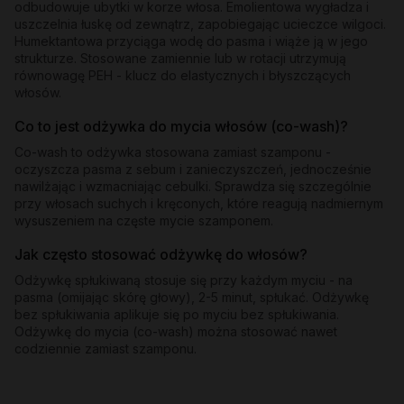
odbudowuje ubytki w korze włosa. Emolientowa wygładza i
uszczelnia łuskę od zewnątrz, zapobiegając ucieczce wilgoci.
Humektantowa przyciąga wodę do pasma i wiąże ją w jego
strukturze. Stosowane zamiennie lub w rotacji utrzymują
równowagę PEH - klucz do elastycznych i błyszczących
włosów.
Co to jest odżywka do mycia włosów (co-wash)?
Co-wash to odżywka stosowana zamiast szamponu -
oczyszcza pasma z sebum i zanieczyszczeń, jednocześnie
nawilżając i wzmacniając cebulki. Sprawdza się szczególnie
przy włosach suchych i kręconych, które reagują nadmiernym
wysuszeniem na częste mycie szamponem.
Jak często stosować odżywkę do włosów?
Odżywkę spłukiwaną stosuje się przy każdym myciu - na
pasma (omijając skórę głowy), 2-5 minut, spłukać. Odżywkę
bez spłukiwania aplikuje się po myciu bez spłukiwania.
Odżywkę do mycia (co-wash) można stosować nawet
codziennie zamiast szamponu.