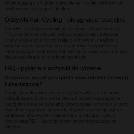
wygładzającą z efektem rozświetlenia - działa w kilka minut i
zostawia pasma lśniące i gładkie.
Odżywki Hair Cycling - pielęgnacja rotacyjna
Seria
Hair Cycling
opiera się na zasadzie rotacji zabiegów.
Trzy dwufazowe odżywki odpowiadają kolejnym etapom
rutyny: odżywienie (wygładzająco-ochronna), nawilżenie
(wygładzająco-nawilżająca) i regeneracja (wygładzająco-
regenerująca). Dwufazowa formuła łączy właściwości odżywki
klasycznej i leave-in w jednym produkcie.
FAQ - pytania o odżywki do włosów
Czym różni się odżywka proteinowa od emolientowej i
humektantowej?
Każda uzupełnia inny element struktury włosa. Proteinowa
odbudowuje ubytki w korze włosa. Emolientowa wygładza i
uszczelnia łuskę od zewnątrz, zapobiegając ucieczce wilgoci.
Humektantowa przyciąga wodę do pasma i wiąże ją w jego
strukturze. Stosowane zamiennie lub w rotacji utrzymują
równowagę PEH - klucz do elastycznych i błyszczących
włosów.