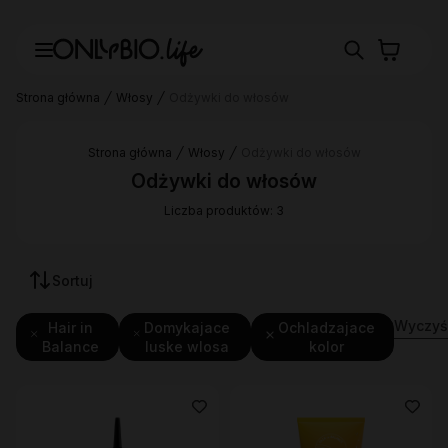
Strona główna
Włosy
Odżywki do włosów
Strona główna
Włosy
Odżywki do włosów
Odżywki do włosów
Liczba produktów: 3
Sortuj
Wyczyść
Hair in
Domykajace
Ochladzajace
Balance
luske wlosa
kolor