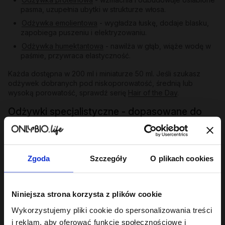
pasma, uzupełnia ubytki w strukturze włosa.
Odżywka emolientowa
- wygładza łuskę, dodaje blasku,
zapobiega puszeniu i elektryzowaniu.
Odżywka humektantowa
- nawilża w głąb, wiąże wodę w
paśmie, przywraca elastyczność.
Każda dostępna w 200 ml i miniaturze 50 ml. Jeśli szukasz
odżywek dobranych pod niskoporowatość, średnią lub
wysoką porowatość, sprawdź serię
Hair of the Day
.
Odżywki specjalistyczne - dopasowane do
problemu
Poza trójcą PEH oferta Hair in Balance obejmuje odżywki
skierowane do konkretnych potrzeb:
Zgoda
Szczegóły
O plikach cookies
Gloss
- ekstrakt z papai, olej tsubaki i aminokwasy
pszenicy i soi nadają matowym i szorstkim pasmom
lustrzanego blasku i jedwabistości. Przykład:
Gloss -
Niniejsza strona korzysta z plików cookie
odżywka wygładzająca 200 ml
.
Repair
- dla włosów zniszczonych po farbowaniu i
Wykorzystujemy pliki cookie do spersonalizowania treści
nadmiernych zabiegach; odbudowuje, wzmacnia,
i reklam, aby oferować funkcje społecznościowe i