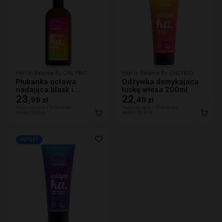
Hair In Balance By ONLYBIO
Hair In Balance By ONLYBIO
Płukanka octowa
Odżywka domykajaca
nadająca blask i
łuskę włosa 200ml
domykająca łuskę
23
22
,
99 zł
,
49 zł
włosa 300ml
Najniższa cena z 30 dni przed
Najniższa cena z 30 dni przed
obniżką:
23,99 zł
obniżką:
22,49 zł
OUTLET