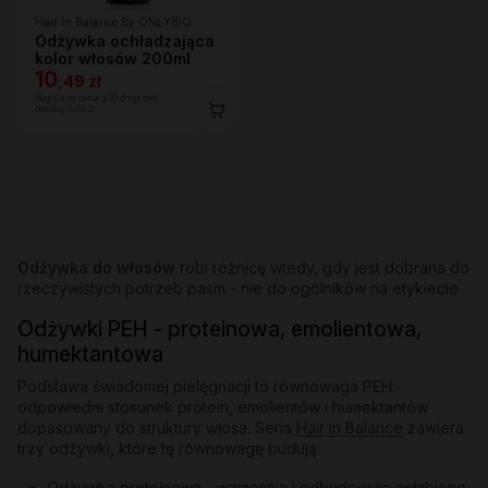
Hair In Balance By ONLYBIO
Odżywka ochładzająca
kolor włosów 200ml
10
,
49 zł
Najniższa cena z 30 dni przed
obniżką:
6,29 zł
Odżywka do włosów
robi różnicę wtedy, gdy jest dobrana do
rzeczywistych potrzeb pasm - nie do ogólników na etykiecie.
Odżywki PEH - proteinowa, emolientowa,
humektantowa
Podstawa świadomej pielęgnacji to równowaga PEH:
odpowiedni stosunek protein, emolientów i humektantów
dopasowany do struktury włosa. Seria
Hair in Balance
zawiera
trzy odżywki, które tę równowagę budują:
Odżywka proteinowa
- wzmacnia i odbudowuje osłabione