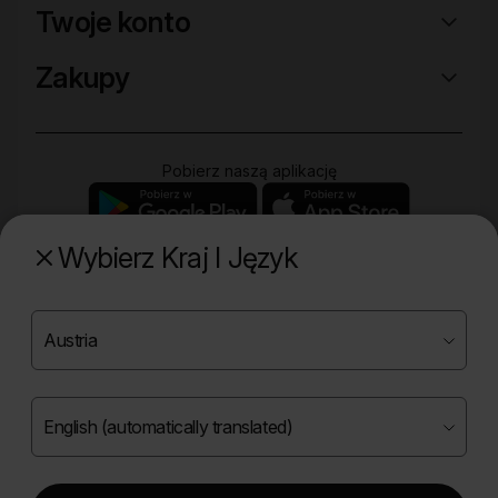
Twoje konto
Zakupy
Pobierz naszą aplikację
Wybierz Kraj I Język
Poznaj naszą drugą markę
Copyright ©
2026
Onlybio.life. Wszystkie prawa
zastrzeżone.