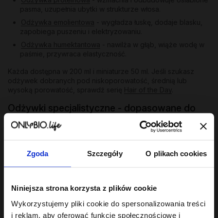
pasma, uzupełnia ubytki w strukturze włosa.
Odżywka emolientowa
- wygładza łuskę, dodaje blasku,
zapobiega puszeniu i elektryzowaniu.
Odżywka humektantowa
- nawilża w głąb, wiąże wodę w
paśmie, przywraca elastyczność.
Każda dostępna w 200 ml i miniaturze 50 ml. Jeśli szukasz
odżywek dobranych pod niskoporowatość, średnią lub
wysoką porowatość, sprawdź serię
Hair of the Day
.
Odżywki specjalistyczne - dopasowane do
problemu
Poza trójcą PEH oferta Hair in Balance obejmuje odżywki
skierowane do konkretnych potrzeb:
Zgoda
Szczegóły
O plikach cookies
Gloss
- ekstrakt z papai, olej tsubaki i aminokwasy
pszenicy i soi nadają matowym i szorstkim pasmom
lustrzanego blasku i jedwabistości. Przykład:
Gloss -
Niniejsza strona korzysta z plików cookie
odżywka wygładzająca 200 ml
.
Repair
- dla włosów zniszczonych po farbowaniu i
Wykorzystujemy pliki cookie do spersonalizowania treści
nadmiernych zabiegach; odbudowuje, wzmacnia,
i reklam, aby oferować funkcje społecznościowe i