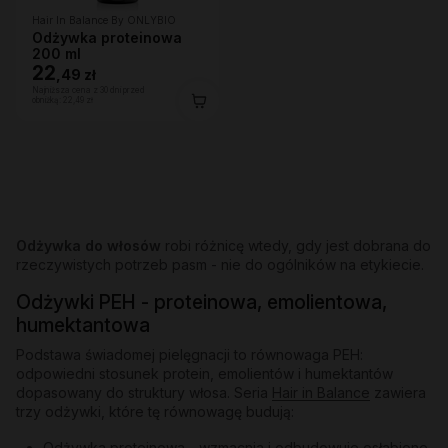
Hair In Balance By ONLYBIO
Odżywka proteinowa
200 ml
22
,
49 zł
Najniższa cena z 30 dni przed
obniżką:
22,49 zł
Odżywka do włosów
robi różnicę wtedy, gdy jest dobrana do
rzeczywistych potrzeb pasm - nie do ogólników na etykiecie.
Odżywki PEH - proteinowa, emolientowa,
humektantowa
Podstawa świadomej pielęgnacji to równowaga PEH:
odpowiedni stosunek protein, emolientów i humektantów
dopasowany do struktury włosa. Seria
Hair in Balance
zawiera
trzy odżywki, które tę równowagę budują:
Odżywka proteinowa
- wzmacnia i odbudowuje osłabione