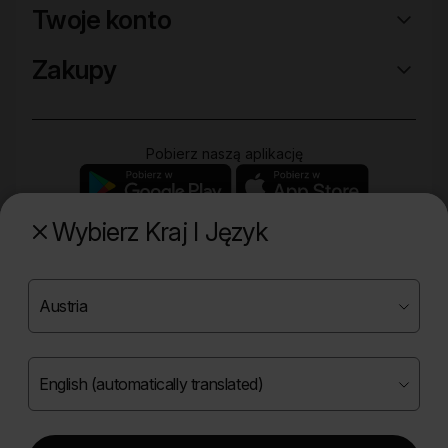
Twoje konto
Zakupy
Pobierz naszą aplikację
Wybierz Kraj I Język
Poznaj naszą drugą markę
Copyright ©
2026
Onlybio.life. Wszystkie prawa
zastrzeżone.