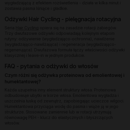
wygładzającą z efektem rozświetlenia - działa w kilka minut i
zostawia pasma lśniące i gładkie.
Odżywki Hair Cycling - pielęgnacja rotacyjna
Seria
Hair Cycling
opiera się na zasadzie rotacji zabiegów.
Trzy dwufazowe odżywki odpowiadają kolejnym etapom
rutyny: odżywienie (wygładzająco-ochronna), nawilżenie
(wygładzająco-nawilżająca) i regeneracja (wygładzająco-
regenerująca). Dwufazowa formuła łączy właściwości odżywki
klasycznej i leave-in w jednym produkcie.
FAQ - pytania o odżywki do włosów
Czym różni się odżywka proteinowa od emolientowej i
humektantowej?
Każda uzupełnia inny element struktury włosa. Proteinowa
odbudowuje ubytki w korze włosa. Emolientowa wygładza i
uszczelnia łuskę od zewnątrz, zapobiegając ucieczce wilgoci.
Humektantowa przyciąga wodę do pasma i wiąże ją w jego
strukturze. Stosowane zamiennie lub w rotacji utrzymują
równowagę PEH - klucz do elastycznych i błyszczących
włosów.