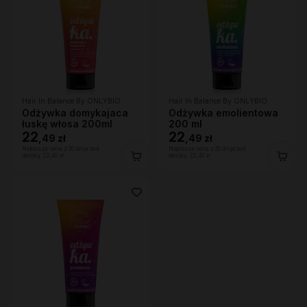
Hair In Balance By ONLYBIO
Hair In Balance By ONLYBIO
Odżywka domykajaca
Odżywka emolientowa
łuskę włosa 200ml
200 ml
22
22
,
49 zł
,
49 zł
Najniższa cena z 30 dni przed
Najniższa cena z 30 dni przed
obniżką:
22,49 zł
obniżką:
22,49 zł