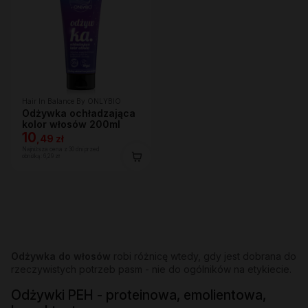
Hair In Balance By ONLYBIO
Odżywka ochładzająca
kolor włosów 200ml
10
,
49 zł
Najniższa cena z 30 dni przed
obniżką:
6,29 zł
Odżywka do włosów
robi różnicę wtedy, gdy jest dobrana do
rzeczywistych potrzeb pasm - nie do ogólników na etykiecie.
Odżywki PEH - proteinowa, emolientowa,