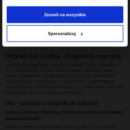
Odżywki bez spłukiwania i ekspresowe
Zezwól na wszystkie
Dla osób, które potrzebują natychmiastowego wygładzenia
bez dodatkowego kroku - odżywki bez spłukiwania z
emolientową formułą nakłada się na mokre lub suche pasma i
Spersonalizuj
zostawia. W ofercie znajdziesz też odżywkę ekspresową
wygładzającą z efektem rozświetlenia - działa w kilka minut i
zostawia pasma lśniące i gładkie.
Odżywki Hair Cycling - pielęgnacja rotacyjna
Seria
Hair Cycling
opiera się na zasadzie rotacji zabiegów.
Trzy dwufazowe odżywki odpowiadają kolejnym etapom
rutyny: odżywienie (wygładzająco-ochronna), nawilżenie
(wygładzająco-nawilżająca) i regeneracja (wygładzająco-
regenerująca). Dwufazowa formuła łączy właściwości odżywki
klasycznej i leave-in w jednym produkcie.
FAQ - pytania o odżywki do włosów
Czym różni się odżywka proteinowa od emolientowej i
humektantowej?
Każda uzupełnia inny element struktury włosa. Proteinowa