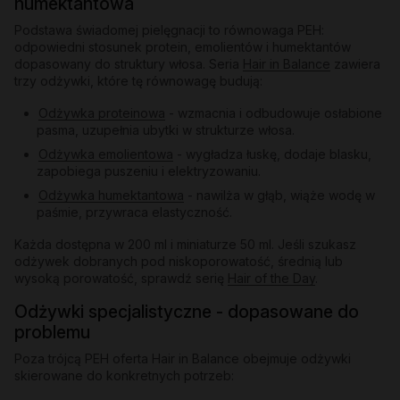
humektantowa
Podstawa świadomej pielęgnacji to równowaga PEH:
odpowiedni stosunek protein, emolientów i humektantów
dopasowany do struktury włosa. Seria
Hair in Balance
zawiera
trzy odżywki, które tę równowagę budują:
Odżywka proteinowa
- wzmacnia i odbudowuje osłabione
pasma, uzupełnia ubytki w strukturze włosa.
Odżywka emolientowa
- wygładza łuskę, dodaje blasku,
zapobiega puszeniu i elektryzowaniu.
Odżywka humektantowa
- nawilża w głąb, wiąże wodę w
paśmie, przywraca elastyczność.
Każda dostępna w 200 ml i miniaturze 50 ml. Jeśli szukasz
odżywek dobranych pod niskoporowatość, średnią lub
wysoką porowatość, sprawdź serię
Hair of the Day
.
Odżywki specjalistyczne - dopasowane do
problemu
Poza trójcą PEH oferta Hair in Balance obejmuje odżywki
skierowane do konkretnych potrzeb: