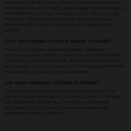
odbudowuje ubytki w korze włosa. Emolientowa wygładza i
uszczelnia łuskę od zewnątrz, zapobiegając ucieczce wilgoci.
Humektantowa przyciąga wodę do pasma i wiąże ją w jego
strukturze. Stosowane zamiennie lub w rotacji utrzymują
równowagę PEH - klucz do elastycznych i błyszczących
włosów.
Co to jest odżywka do mycia włosów (co-wash)?
Co-wash to odżywka stosowana zamiast szamponu -
oczyszcza pasma z sebum i zanieczyszczeń, jednocześnie
nawilżając i wzmacniając cebulki. Sprawdza się szczególnie
przy włosach suchych i kręconych, które reagują nadmiernym
wysuszeniem na częste mycie szamponem.
Jak często stosować odżywkę do włosów?
Odżywkę spłukiwaną stosuje się przy każdym myciu - na
pasma (omijając skórę głowy), 2-5 minut, spłukać. Odżywkę
bez spłukiwania aplikuje się po myciu bez spłukiwania.
Odżywkę do mycia (co-wash) można stosować nawet
codziennie zamiast szamponu.