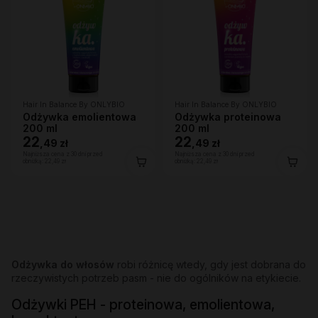
Hair In Balance By ONLYBIO
Hair In Balance By ONLYBIO
Odżywka emolientowa
Odżywka proteinowa
200 ml
200 ml
22
22
,
49 zł
,
49 zł
Najniższa cena z 30 dni przed
Najniższa cena z 30 dni przed
obniżką:
22,49 zł
obniżką:
22,49 zł
Odżywka do włosów
robi różnicę wtedy, gdy jest dobrana do
rzeczywistych potrzeb pasm - nie do ogólników na etykiecie.
Odżywki PEH - proteinowa, emolientowa,