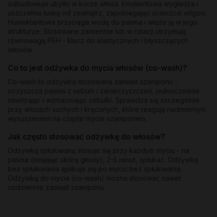
odbudowuje ubytki w korze włosa. Emolientowa wygładza i
uszczelnia łuskę od zewnątrz, zapobiegając ucieczce wilgoci.
Humektantowa przyciąga wodę do pasma i wiąże ją w jego
strukturze. Stosowane zamiennie lub w rotacji utrzymują
równowagę PEH - klucz do elastycznych i błyszczących
włosów.
Co to jest odżywka do mycia włosów (co-wash)?
Co-wash to odżywka stosowana zamiast szamponu -
oczyszcza pasma z sebum i zanieczyszczeń, jednocześnie
nawilżając i wzmacniając cebulki. Sprawdza się szczególnie
przy włosach suchych i kręconych, które reagują nadmiernym
wysuszeniem na częste mycie szamponem.
Jak często stosować odżywkę do włosów?
Odżywkę spłukiwaną stosuje się przy każdym myciu - na
pasma (omijając skórę głowy), 2-5 minut, spłukać. Odżywkę
bez spłukiwania aplikuje się po myciu bez spłukiwania.
Odżywkę do mycia (co-wash) można stosować nawet
codziennie zamiast szamponu.