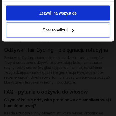
Odżywki bez spłukiwania i ekspresowe
Zezwól na wszystkie
Dla osób, które potrzebują natychmiastowego wygładzenia
bez dodatkowego kroku - odżywki bez spłukiwania z
emolientową formułą nakłada się na mokre lub suche pasma i
Spersonalizuj
zostawia. W ofercie znajdziesz też odżywkę ekspresową
wygładzającą z efektem rozświetlenia - działa w kilka minut i
zostawia pasma lśniące i gładkie.
Odżywki Hair Cycling - pielęgnacja rotacyjna
Seria
Hair Cycling
opiera się na zasadzie rotacji zabiegów.
Trzy dwufazowe odżywki odpowiadają kolejnym etapom
rutyny: odżywienie (wygładzająco-ochronna), nawilżenie
(wygładzająco-nawilżająca) i regeneracja (wygładzająco-
regenerująca). Dwufazowa formuła łączy właściwości odżywki
klasycznej i leave-in w jednym produkcie.
FAQ - pytania o odżywki do włosów
Czym różni się odżywka proteinowa od emolientowej i
humektantowej?
Każda uzupełnia inny element struktury włosa. Proteinowa