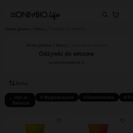
Strona główna
Włosy
Odżywki do włosów
Strona główna
Włosy
Odżywki do włosów
Odżywki do włosów
Liczba produktów: 2
Sortuj
Hair in
Wygladzajace
Emolientowe
Pr
Balance