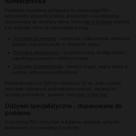
humektantowa
Podstawa świadomej pielęgnacji to równowaga PEH:
odpowiedni stosunek protein, emolientów i humektantów
dopasowany do struktury włosa. Seria
Hair in Balance
zawiera
trzy odżywki, które tę równowagę budują:
Odżywka proteinowa
- wzmacnia i odbudowuje osłabione
pasma, uzupełnia ubytki w strukturze włosa.
Odżywka emolientowa
- wygładza łuskę, dodaje blasku,
zapobiega puszeniu i elektryzowaniu.
Odżywka humektantowa
- nawilża w głąb, wiąże wodę w
paśmie, przywraca elastyczność.
Każda dostępna w 200 ml i miniaturze 50 ml. Jeśli szukasz
odżywek dobranych pod niskoporowatość, średnią lub
wysoką porowatość, sprawdź serię
Hair of the Day
.
Odżywki specjalistyczne - dopasowane do
problemu
Poza trójcą PEH oferta Hair in Balance obejmuje odżywki
skierowane do konkretnych potrzeb: