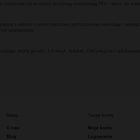
e zamiennie lub w rotacji utrzymują równowagę PEH - klucz do ela
sma z sebum i zanieczyszczeń, jednocześnie nawilżając i wzmacni
mycie szamponem.
mijając skórę głowy), 2-5 minut, spłukać. Odżywkę bez spłukiwania
Sklep
Twoje konto
O nas
Moje konto
Blog
Logowanie