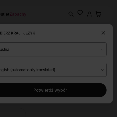
Wishlist
Search
utlet
Zapachy
IERZ KRAJ I JĘZYK
Potwierdź wybór