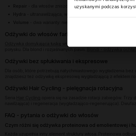
Repair
- dla włosów zniszczonych po farbowaniu i nadmiern
uzyskanymi podczas korzysta
Hydra
- ultranawilżająca, w dwóch wariantach: dla bardzo s
Volume
- dwa warianty: nieobciążający dla cienkich pasm po
Odżywki do włosów farbowanych i blond
Odżywka domykająca łuskę włosa
uszczelnia pasma po farbowani
połysku. Dla blond i rozjaśnianych pasm:
Blondi - odżywka ochła
Odżywki bez spłukiwania i ekspresowe
Dla osób, które potrzebują natychmiastowego wygładzenia bez d
znajdziesz też odżywkę ekspresową wygładzającą z efektem rozświ
Odżywki Hair Cycling - pielęgnacja rotacyjna
Seria
Hair Cycling
opiera się na zasadzie rotacji zabiegów. Trz
nawilżająca) i regeneracja (wygładzająco-regenerująca). Dwufaz
FAQ - pytania o odżywki do włosów
Czym różni się odżywka proteinowa od emolientowej i 
Każda uzupełnia inny element struktury włosa. Proteinowa odbu