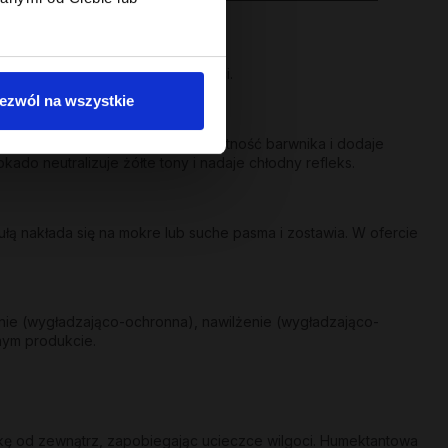
 się pasm.
a suchych i pozbawionych objętości.
ezwól na wszystkie
co-ochraniająca - przedłuża żywotność barwnika i dodaje
kado neutralizuje żółte tony i nadaje chłodny refleks.
ą nakłada się na mokre lub suche pasma i zostawia. W ofercie
nie (wygładzająco-ochronna), nawilżenie (wygładzająco-
nym produkcie.
skę od zewnątrz, zapobiegając ucieczce wilgoci. Humektantowa