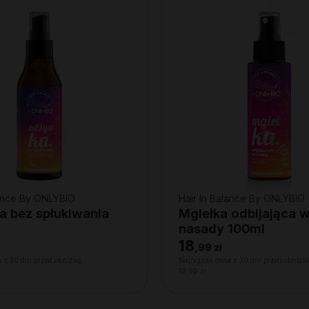
lance By ONLYBIO
Hair In Balance By ONLYBIO
 bez spłukiwania
Mgiełka odbijająca 
nasady 100ml
18
,
99 zł
 z 30 dni przed obniżką:
Najniższa cena z 30 dni przed obniżk
18,99 zł