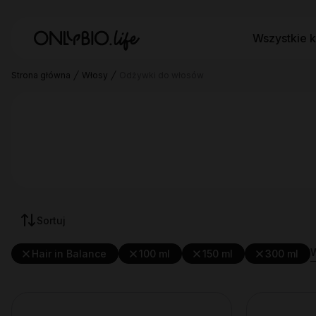
Wszystkie k
Strona główna
Włosy
Odżywki do włosów
Sortuj
W
Hair in Balance
100 ml
150 ml
300 ml