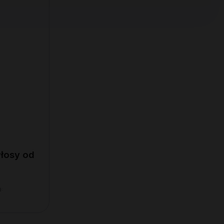
włosy od
ą: