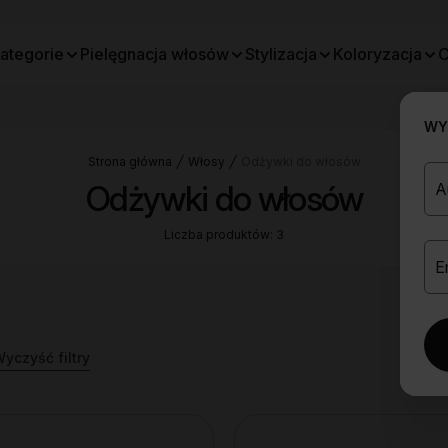
ategorie
Pielęgnacja włosów
Stylizacja
Koloryzacja
O
WYB
Strona główna
Włosy
Odżywki do włosów
Odżywki do włosów
Liczba produktów: 3
yczyść filtry