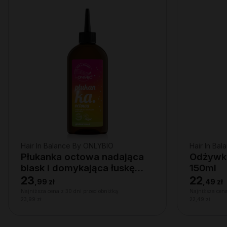
Hair In Balance By ONLYBIO
Hair In Ba
Płukanka octowa nadająca
Odżywka
blask i domykająca łuskę
150ml
włosa 300ml
23
22
,
99 zł
,
49 zł
Najniższa cena z 30 dni przed obniżką:
Najniższa cena
23,99 zł
22,49 zł