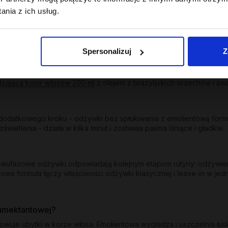
ych zabiegach; odbudowuje, wzmacnia, przywraca sprężystość.
nia z ich usług.
uchych włosów oraz z efektem wygładzenia dla suchych i puszących
trzebujących uniesienia od nasady oraz nawilżający z lekkością dl
Spersonalizuj
Z
u i ogranicza wypłukiwanie pigmentu. Kolor - odżywka wygładzają
dzająca kolor włosów 200 ml
z olejem z brazylijskich orzechów i awo
odatkowego kroku - odżywki bez spłukiwania z emolientową formuł
etlenia - działa w kilka minut i zostawia pasma lśniące i gładkie.
y dwufazowe odżywki odpowiadają kolejnym etapom rutyny: odżywie
owa formuła łączy właściwości odżywki klasycznej i leave-in w jed
humektantowej?
dowuje ubytki w korze włosa. Emolientowa wygładza i uszczelnia łu