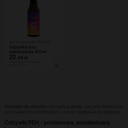
Hair In Balance By ONLYBIO
Odżywka bez
spłukiwania 150ml
22
,
49 zł
Najniższa cena z 30 dni przed
obniżką:
22,49 zł
Odżywka do włosów
robi różnicę wtedy, gdy jest dobrana do
rzeczywistych potrzeb pasm - nie do ogólników na etykiecie.
Odżywki PEH - proteinowa, emolientowa,