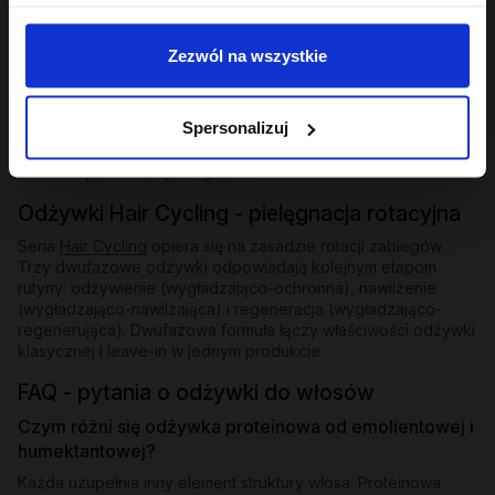
Odżywki bez spłukiwania i ekspresowe
Zezwól na wszystkie
Dla osób, które potrzebują natychmiastowego wygładzenia
bez dodatkowego kroku - odżywki bez spłukiwania z
emolientową formułą nakłada się na mokre lub suche pasma i
Spersonalizuj
zostawia. W ofercie znajdziesz też odżywkę ekspresową
wygładzającą z efektem rozświetlenia - działa w kilka minut i
zostawia pasma lśniące i gładkie.
Odżywki Hair Cycling - pielęgnacja rotacyjna
Seria
Hair Cycling
opiera się na zasadzie rotacji zabiegów.
Trzy dwufazowe odżywki odpowiadają kolejnym etapom
rutyny: odżywienie (wygładzająco-ochronna), nawilżenie
(wygładzająco-nawilżająca) i regeneracja (wygładzająco-
regenerująca). Dwufazowa formuła łączy właściwości odżywki
klasycznej i leave-in w jednym produkcie.
FAQ - pytania o odżywki do włosów
Czym różni się odżywka proteinowa od emolientowej i
humektantowej?
Każda uzupełnia inny element struktury włosa. Proteinowa