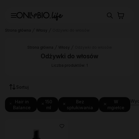
Strona główna
Włosy
Odżywki do włosów
Strona główna
Włosy
Odżywki do włosów
Odżywki do włosów
Liczba produktów: 1
Sortuj
Wycz
Hair in
150
Bez
W
Balance
ml
spłukiwania
mgiełce