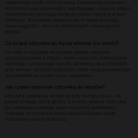
odbudowuje ubytki w korze włosa. Emolientowa wygładza i
uszczelnia łuskę od zewnątrz, zapobiegając ucieczce wilgoci.
Humektantowa przyciąga wodę do pasma i wiąże ją w jego
strukturze. Stosowane zamiennie lub w rotacji utrzymują
równowagę PEH - klucz do elastycznych i błyszczących
włosów.
Co to jest odżywka do mycia włosów (co-wash)?
Co-wash to odżywka stosowana zamiast szamponu -
oczyszcza pasma z sebum i zanieczyszczeń, jednocześnie
nawilżając i wzmacniając cebulki. Sprawdza się szczególnie
przy włosach suchych i kręconych, które reagują nadmiernym
wysuszeniem na częste mycie szamponem.
Jak często stosować odżywkę do włosów?
Odżywkę spłukiwaną stosuje się przy każdym myciu - na
pasma (omijając skórę głowy), 2-5 minut, spłukać. Odżywkę
bez spłukiwania aplikuje się po myciu bez spłukiwania.
Odżywkę do mycia (co-wash) można stosować nawet
codziennie zamiast szamponu.