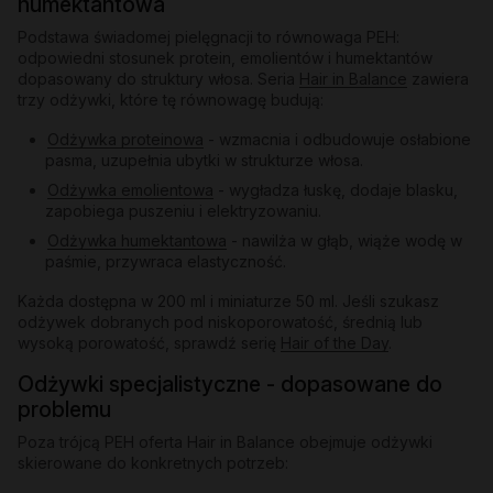
humektantowa
Podstawa świadomej pielęgnacji to równowaga PEH:
odpowiedni stosunek protein, emolientów i humektantów
dopasowany do struktury włosa. Seria
Hair in Balance
zawiera
trzy odżywki, które tę równowagę budują:
Odżywka proteinowa
- wzmacnia i odbudowuje osłabione
pasma, uzupełnia ubytki w strukturze włosa.
Odżywka emolientowa
- wygładza łuskę, dodaje blasku,
zapobiega puszeniu i elektryzowaniu.
Odżywka humektantowa
- nawilża w głąb, wiąże wodę w
paśmie, przywraca elastyczność.
Każda dostępna w 200 ml i miniaturze 50 ml. Jeśli szukasz
odżywek dobranych pod niskoporowatość, średnią lub
wysoką porowatość, sprawdź serię
Hair of the Day
.
Odżywki specjalistyczne - dopasowane do
problemu
Poza trójcą PEH oferta Hair in Balance obejmuje odżywki
skierowane do konkretnych potrzeb: