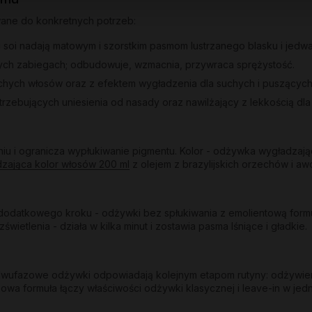
wane do konkretnych potrzeb:
 i soi nadają matowym i szorstkim pasmom lustrzanego blasku i jedwa
ych zabiegach; odbudowuje, wzmacnia, przywraca sprężystość.
uchych włosów oraz z efektem wygładzenia dla suchych i puszących
trzebujących uniesienia od nasady oraz nawilżający z lekkością dl
u i ogranicza wypłukiwanie pigmentu. Kolor - odżywka wygładzają
dzająca kolor włosów 200 ml
z olejem z brazylijskich orzechów i awo
odatkowego kroku - odżywki bez spłukiwania z emolientową formuł
etlenia - działa w kilka minut i zostawia pasma lśniące i gładkie.
y dwufazowe odżywki odpowiadają kolejnym etapom rutyny: odżywie
owa formuła łączy właściwości odżywki klasycznej i leave-in w jed