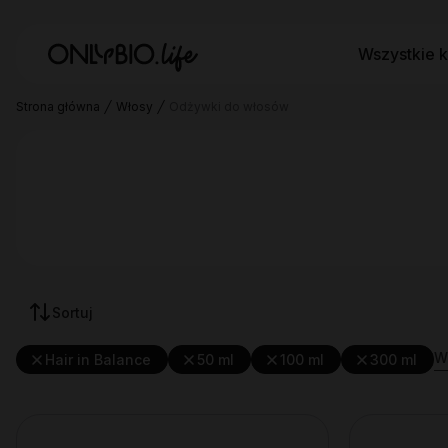
Wszystkie k
Strona główna
Włosy
Odżywki do włosów
Sortuj
Wy
Hair in Balance
50 ml
100 ml
300 ml