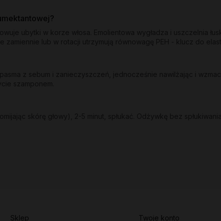
humektantowej?
dowuje ubytki w korze włosa. Emolientowa wygładza i uszczelnia łu
e zamiennie lub w rotacji utrzymują równowagę PEH - klucz do ela
sma z sebum i zanieczyszczeń, jednocześnie nawilżając i wzmacni
mycie szamponem.
mijając skórę głowy), 2-5 minut, spłukać. Odżywkę bez spłukiwania
Sklep
Twoje konto