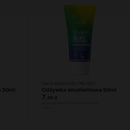
Hair In Balance By ONLYBIO
a 50ml
Odżywka emolientowa 50ml
7
,
49 zł
ą:
Najniższa cena z 30 dni przed obniżką:
7,49 zł