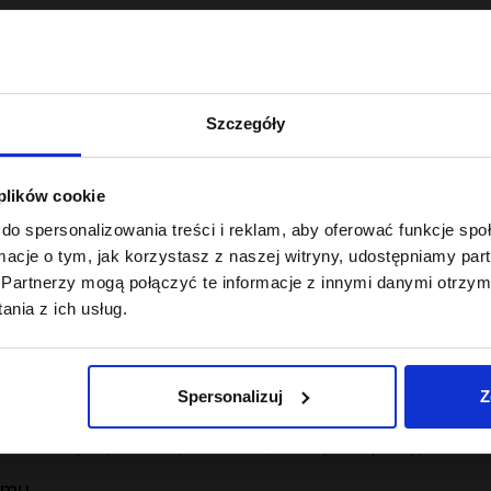
Szczegóły
 plików cookie
zeczywistych potrzeb pasm - nie do ogólników na etykiecie.
do spersonalizowania treści i reklam, aby oferować funkcje sp
tantowa
ormacje o tym, jak korzystasz z naszej witryny, udostępniamy p
Partnerzy mogą połączyć te informacje z innymi danymi otrzym
stosunek protein, emolientów i humektantów dopasowany do strukt
nia z ich usług.
ma, uzupełnia ubytki w strukturze włosa.
obiega puszeniu i elektryzowaniu.
Spersonalizuj
Z
mie, przywraca elastyczność.
ywek dobranych pod niskoporowatość, średnią lub wysoką porowato
emu