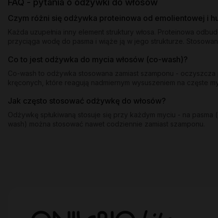
FAQ - pytania o odżywki do włosów
Czym różni się odżywka proteinowa od emolientowej i 
Każda uzupełnia inny element struktury włosa. Proteinowa odbu
przyciąga wodę do pasma i wiąże ją w jego strukturze. Stosowan
Co to jest odżywka do mycia włosów (co-wash)?
Co-wash to odżywka stosowana zamiast szamponu - oczyszcza pa
kręconych, które reagują nadmiernym wysuszeniem na częste 
Jak często stosować odżywkę do włosów?
Odżywkę spłukiwaną stosuje się przy każdym myciu - na pasma (o
wash) można stosować nawet codziennie zamiast szamponu.