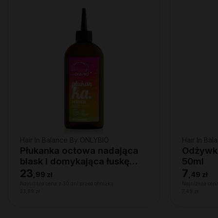
Hair In Balance By ONLYBIO
Hair In Ba
Płukanka octowa nadająca
Odżywk
blask i domykająca łuskę
50ml
włosa 300ml
23
7
,
99 zł
,
49 zł
Najniższa cena z 30 dni przed obniżką:
Najniższa cena
23,99 zł
7,49 zł