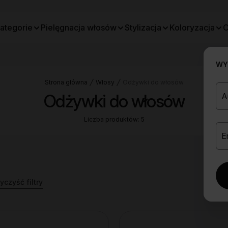
ategorie
Pielęgnacja włosów
Stylizacja
Koloryzacja
O
WYB
Strona główna
Włosy
Odżywki do włosów
Odżywki do włosów
Liczba produktów: 5
czyść filtry