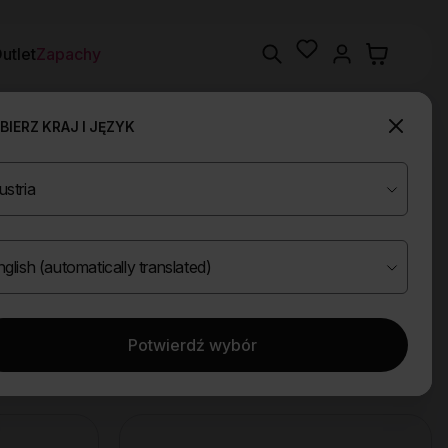
Wishlist
Search
utlet
Zapachy
IERZ KRAJ I JĘZYK
Potwierdź wybór