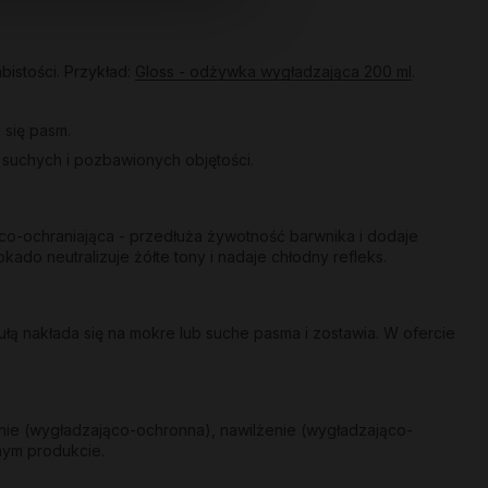
bistości. Przykład:
Gloss - odżywka wygładzająca 200 ml
.
 się pasm.
a suchych i pozbawionych objętości.
co-ochraniająca - przedłuża żywotność barwnika i dodaje
kado neutralizuje żółte tony i nadaje chłodny refleks.
ą nakłada się na mokre lub suche pasma i zostawia. W ofercie
nie (wygładzająco-ochronna), nawilżenie (wygładzająco-
nym produkcie.