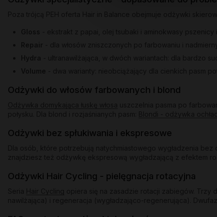
Poza trójcą PEH oferta Hair in Balance obejmuje odżywki skiero
Gloss
- ekstrakt z papai, olej tsubaki i aminokwasy pszenicy
Repair
- dla włosów zniszczonych po farbowaniu i nadmiern
Hydra
- ultranawilżająca, w dwóch wariantach: dla bardzo s
Volume
- dwa warianty: nieobciążający dla cienkich pasm po
Odżywki do włosów farbowanych i blond
Odżywka domykająca łuskę włosa
uszczelnia pasma po farbowani
połysku. Dla blond i rozjaśnianych pasm:
Blondi - odżywka ochła
Odżywki bez spłukiwania i ekspresowe
Dla osób, które potrzebują natychmiastowego wygładzenia bez d
znajdziesz też odżywkę ekspresową wygładzającą z efektem rozświ
Odżywki Hair Cycling - pielęgnacja rotacyjna
Seria
Hair Cycling
opiera się na zasadzie rotacji zabiegów. Trz
nawilżająca) i regeneracja (wygładzająco-regenerująca). Dwufaz