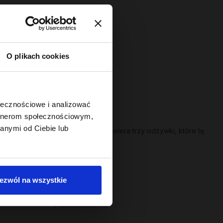
O plikach cookies
ołecznościowe i analizować
artnerom społecznościowym,
anymi od Ciebie lub
ury włosa. Seria
Hair in Balance
zawiera trzy odżywki, które tę
ezwól na wszystkie
ść, sprawdź serię
Hair of the Day
.