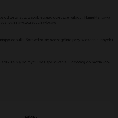
skę od zewnątrz, zapobiegając ucieczce wilgoci. Humektantowa
stycznych i błyszczących włosów.
ając cebulki. Sprawdza się szczególnie przy włosach suchych i
 aplikuje się po myciu bez spłukiwania. Odżywkę do mycia (co-
Zakupy