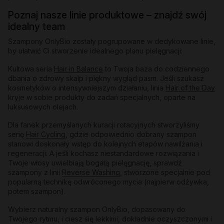
Poznaj nasze linie produktowe – znajdź swój
idealny team
Szampony OnlyBio zostały pogrupowane w dedykowane linie,
by ułatwić Ci stworzenie idealnego planu pielęgnacji:
Kultowa seria
Hair in Balance
to Twoja baza do codziennego
dbania o zdrowy skalp i piękny wygląd pasm. Jeśli szukasz
kosmetyków o intensywniejszym działaniu, linia
Hair of the Day
kryje w sobie produkty do zadań specjalnych, oparte na
luksusowych olejach.
Dla fanek przemyślanych kuracji rotacyjnych stworzyliśmy
serię
Hair Cycling
, gdzie odpowiednio dobrany szampon
stanowi doskonały wstęp do kolejnych etapów nawilżania i
regeneracji. A jeśli kochasz niestandardowe rozwiązania i
Twoje włosy uwielbiają bogatą pielęgnację, sprawdź
szampony z linii
Reverse Washing
, stworzone specjalnie pod
popularną technikę odwróconego mycia (najpierw odżywka,
potem szampon).
Wybierz naturalny szampon OnlyBio, dopasowany do
Twojego rytmu, i ciesz się lekkimi, dokładnie oczyszczonymi i