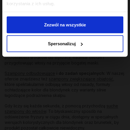
korzystania z ich usług.
Szampony balansujące
:
Idealny wybór, jeśli zmagasz się z
szybko przetłuszczającą się skórą u nasady. Regulują
wydzielanie sebum, dając długotrwałe uczucie lekkości i
Zezwól na wszystkie
świeżości bez przesuszania końców.
Szampony delikatne
oraz
szampony oczyszczające
:
Te
pierwsze doskonale sprawdzą się w codziennej rutynie,
Spersonalizuj
łagodnie odświeżając skalp. Po te drugie warto sięgnąć raz na
kilka myć – działają jak profesjonalny reset, usuwając
pozostałości środków do stylizacji, nadmiar sebum i
przygotowując włosy na przyjęcie bogatej maski.
Szampony odbudowujące
i do zadań specjalnych:
W naszej
ofercie znajdziesz też
szampony zwiększające objętość
,
które spektakularnie odbijają włosy od nasady, formuły
ochładzające kolor dla blondynek czy warianty silnie
łagodzące podrażnienia skalpu.
Gdy liczy się każda sekunda, z pomocą przychodzą
suche
szampony do włosów
. To błyskawiczny sposób na
odświeżenie fryzury w ciągu dnia, dostępny w specjalnych
wersjach kolorystycznych dla blondynek oraz brunetek, by
produkt pozostał całkowicie niewidoczny.