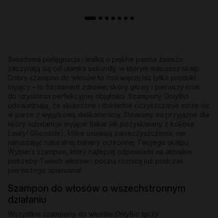
Świadoma pielęgnacja i walka o piękne pasma zawsze
zaczynają się od ułamka sekundy, w którym masujesz skalp.
Dobry szampon do włosów to coś więcej niż tylko produkt
myjący – to fundament zdrowej skóry głowy i pierwszy krok
do uzyskania perfekcyjnej objętości. Szampony OnlyBio
udowadniają, że skuteczne i dokładne oczyszczanie może iść
w parze z wyjątkową delikatnością. Stawiamy na przyjazne dla
skóry substancje myjące (takie jak pozyskiwany z kokosa
Lauryl Glucoside
), które usuwają zanieczyszczenia, nie
naruszając naturalnej bariery ochronnej Twojego skalpu.
Wybierz szampon, który najlepiej odpowiada na aktualne
potrzeby Twoich włosów i poczuj różnicę już podczas
pierwszego spieniania!
Szampon do włosów o wszechstronnym
działaniu
Wszystkie szampony do włosów OnlyBio łączy