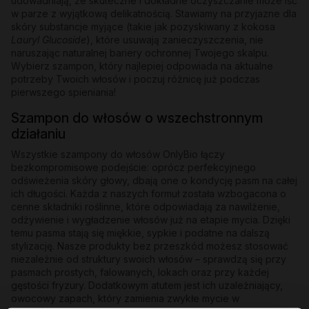
udowadniają, że skuteczne i dokładne oczyszczanie może iść
w parze z wyjątkową delikatnością. Stawiamy na przyjazne dla
skóry substancje myjące (takie jak pozyskiwany z kokosa
Lauryl Glucoside
), które usuwają zanieczyszczenia, nie
naruszając naturalnej bariery ochronnej Twojego skalpu.
Wybierz szampon, który najlepiej odpowiada na aktualne
potrzeby Twoich włosów i poczuj różnicę już podczas
pierwszego spieniania!
Szampon do włosów o wszechstronnym
działaniu
Wszystkie szampony do włosów OnlyBio łączy
bezkompromisowe podejście: oprócz perfekcyjnego
odświeżenia skóry głowy, dbają one o kondycję pasm na całej
ich długości. Każda z naszych formuł została wzbogacona o
cenne składniki roślinne, które odpowiadają za nawilżenie,
odżywienie i wygładzenie włosów już na etapie mycia. Dzięki
temu pasma stają się miękkie, sypkie i podatne na dalszą
stylizację. Nasze produkty bez przeszkód możesz stosować
niezależnie od struktury swoich włosów – sprawdzą się przy
pasmach prostych, falowanych, lokach oraz przy każdej
gęstości fryzury. Dodatkowym atutem jest ich uzależniający,
owocowy zapach, który zamienia zwykłe mycie w