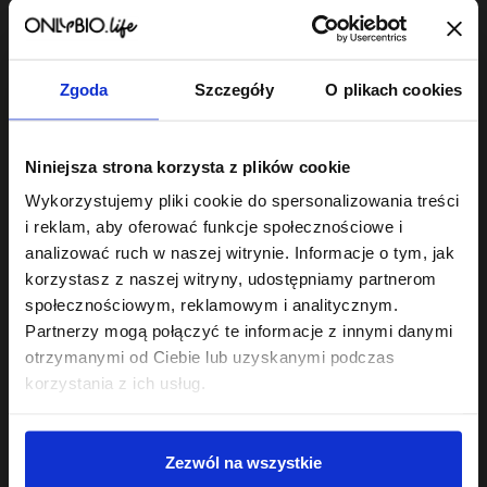
wyczekiwany rytuał.
Dopasuj szampon do potrzeb swojej skóry
głowy i włosów
Zgoda
Szczegóły
O plikach cookies
Każda skóra głowy ma swoje humory, dlatego w naszej
ofercie znajdziesz produkty precyzyjnie trafiające w
konkretne potrzeby:
Niniejsza strona korzysta z plików cookie
Szampony nawilżające
:
To prawdziwa kropla wody dla
Wykorzystujemy pliki cookie do spersonalizowania treści
przesuszonych, matowych i szorstkich pasm. Bogate w
naturalne ekstrakty zatrzymujące wilgoć sprawiają, że włosy
i reklam, aby oferować funkcje społecznościowe i
natychmiast odzyskują elastyczność i zdrowy blask.
analizować ruch w naszej witrynie. Informacje o tym, jak
korzystasz z naszej witryny, udostępniamy partnerom
Szampony balansujące
:
Idealny wybór, jeśli zmagasz się z
szybko przetłuszczającą się skórą u nasady. Regulują
społecznościowym, reklamowym i analitycznym.
wydzielanie sebum, dając długotrwałe uczucie lekkości i
Partnerzy mogą połączyć te informacje z innymi danymi
świeżości bez przesuszania końców.
otrzymanymi od Ciebie lub uzyskanymi podczas
korzystania z ich usług.
Szampony delikatne
oraz
szampony oczyszczające
:
Te
pierwsze doskonale sprawdzą się w codziennej rutynie,
łagodnie odświeżając skalp. Po te drugie warto sięgnąć raz na
kilka myć – działają jak profesjonalny reset, usuwając
Zezwól na wszystkie
pozostałości środków do stylizacji, nadmiar sebum i