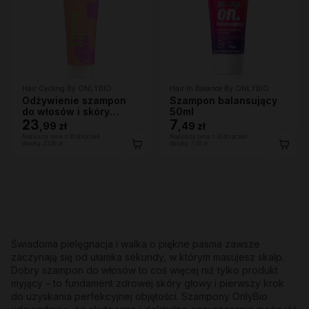
Hair Cycling By ONLYBIO
Hair In Balance By ONLYBIO
Odżywienie szampon
Szampon balansujący
do włosów i skóry
50ml
głowy 250ml
23
7
,
99 zł
,
49 zł
Najniższa cena z 30 dni przed
Najniższa cena z 30 dni przed
obniżką:
23,99 zł
obniżką:
7,49 zł
Świadoma pielęgnacja i walka o piękne pasma zawsze
zaczynają się od ułamka sekundy, w którym masujesz skalp.
Dobry szampon do włosów to coś więcej niż tylko produkt
myjący – to fundament zdrowej skóry głowy i pierwszy krok
do uzyskania perfekcyjnej objętości. Szampony OnlyBio