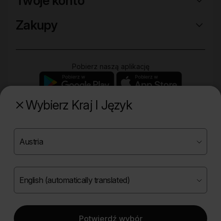
Twoje konto
Zakupy
Pobierz naszą aplikację
Wybierz Kraj I Język
Poznaj naszą drugą markę
Copyright ©
2026
Onlybio.life. Wszystkie prawa
zastrzeżone.
Potwierdź wybór
|
English (automatically translated)