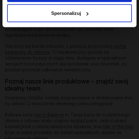
przygotowując włosy na przyjęcie bogatej maski.
Szampony odbudowujące
i do zadań specjalnych:
W naszej
Spersonalizuj
ofercie znajdziesz też
szampony zwiększające objętość
,
które spektakularnie odbijają włosy od nasady, formuły
ochładzające kolor dla blondynek czy warianty silnie
łagodzące podrażnienia skalpu.
Gdy liczy się każda sekunda, z pomocą przychodzą
suche
szampony do włosów
. To błyskawiczny sposób na
odświeżenie fryzury w ciągu dnia, dostępny w specjalnych
wersjach kolorystycznych dla blondynek oraz brunetek, by
produkt pozostał całkowicie niewidoczny.
Poznaj nasze linie produktowe – znajdź swój
idealny team
Szampony OnlyBio zostały pogrupowane w dedykowane linie,
by ułatwić Ci stworzenie idealnego planu pielęgnacji:
Kultowa seria
Hair in Balance
to Twoja baza do codziennego
dbania o zdrowy skalp i piękny wygląd pasm. Jeśli szukasz
kosmetyków o intensywniejszym działaniu, linia
Hair of the Day
kryje w sobie produkty do zadań specjalnych, oparte na
luksusowych olejach.