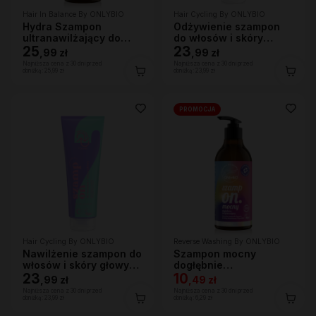
Hair In Balance By ONLYBIO
Hair Cycling By ONLYBIO
Hydra Szampon
Odżywienie szampon
ultranawilżający do
do włosów i skóry
bardzo suchej skóry
25
głowy 250ml
23
,
99 zł
,
99 zł
głowy i włosów, 400ml
Najniższa cena z 30 dni przed
Najniższa cena z 30 dni przed
obniżką:
25,99 zł
obniżką:
23,99 zł
PROMOCJA
Hair Cycling By ONLYBIO
Reverse Washing By ONLYBIO
Nawilżenie szampon do
Szampon mocny
włosów i skóry głowy
dogłębnie
250ml
23
oczyszczający 400 ml
10
,
99 zł
,
49 zł
Najniższa cena z 30 dni przed
Najniższa cena z 30 dni przed
obniżką:
23,99 zł
obniżką:
6,29 zł