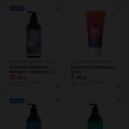
OUTLET
Reverse Washing By ONLYBIO
Hair In Balance By ONLYBIO
Szampon delikatny
Szampon balansujący
dodający objętości 400
50ml
ml
10
7
,
49 zł
,
49 zł
Najniższa cena z 30 dni przed
Najniższa cena z 30 dni przed
obniżką:
6,29 zł
obniżką:
7,49 zł
OUTLET