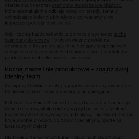
ofercie znajdziesz też
szampony zwiększające objętość
,
które spektakularnie odbijają włosy od nasady, formuły
ochładzające kolor dla blondynek czy warianty silnie
łagodzące podrażnienia skalpu.
Gdy liczy się każda sekunda, z pomocą przychodzą
suche
szampony do włosów
. To błyskawiczny sposób na
odświeżenie fryzury w ciągu dnia, dostępny w specjalnych
wersjach kolorystycznych dla blondynek oraz brunetek, by
produkt pozostał całkowicie niewidoczny.
Poznaj nasze linie produktowe – znajdź swój
idealny team
Szampony OnlyBio zostały pogrupowane w dedykowane linie,
by ułatwić Ci stworzenie idealnego planu pielęgnacji:
Kultowa seria
Hair in Balance
to Twoja baza do codziennego
dbania o zdrowy skalp i piękny wygląd pasm. Jeśli szukasz
kosmetyków o intensywniejszym działaniu, linia
Hair of the Day
kryje w sobie produkty do zadań specjalnych, oparte na
luksusowych olejach.
Dla fanek przemyślanych kuracji rotacyjnych stworzyliśmy