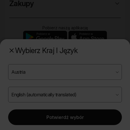
Zakupy
Pobierz naszą aplikację
Wybierz Kraj I Język
Poznaj naszą drugą markę
Copyright ©
2026
Onlybio.life. Wszystkie prawa
zastrzeżone.
Potwierdź wybór
|
English (automatically translated)