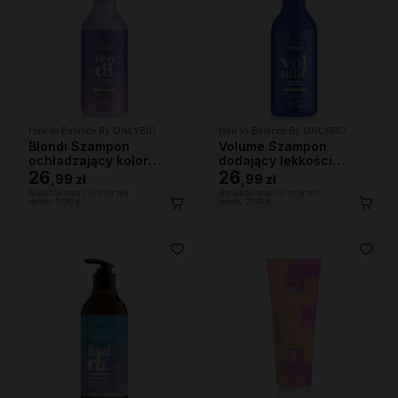
Hair In Balance By ONLYBIO
Hair In Balance By ONLYBIO
Blondi Szampon
Volume Szampon
ochładzający kolor
dodający lekkości
włosów 400ml
26
400ml
26
,
99 zł
,
99 zł
Najniższa cena z 30 dni przed
Najniższa cena z 30 dni przed
obniżką:
26,99 zł
obniżką:
26,99 zł