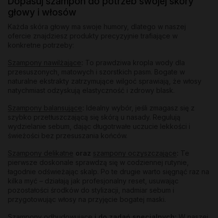
Dopasuj szampon do potrzeb swojej skóry
głowy i włosów
Każda skóra głowy ma swoje humory, dlatego w naszej
ofercie znajdziesz produkty precyzyjnie trafiające w
konkretne potrzeby:
Szampony nawilżające
:
To prawdziwa kropla wody dla
przesuszonych, matowych i szorstkich pasm. Bogate w
naturalne ekstrakty zatrzymujące wilgoć sprawiają, że włosy
natychmiast odzyskują elastyczność i zdrowy blask.
Szampony balansujące
:
Idealny wybór, jeśli zmagasz się z
szybko przetłuszczającą się skórą u nasady. Regulują
wydzielanie sebum, dając długotrwałe uczucie lekkości i
świeżości bez przesuszania końców.
Szampony delikatne
oraz
szampony oczyszczające
:
Te
pierwsze doskonale sprawdzą się w codziennej rutynie,
łagodnie odświeżając skalp. Po te drugie warto sięgnąć raz na
kilka myć – działają jak profesjonalny reset, usuwając
pozostałości środków do stylizacji, nadmiar sebum i
przygotowując włosy na przyjęcie bogatej maski.
Szampony odbudowujące
i do zadań specjalnych:
W naszej