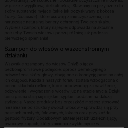
udowadniają, że skuteczne i dokładne oczyszczanie może iść
w parze z wyjątkową delikatnością. Stawiamy na przyjazne dla
skóry substancje myjące (takie jak pozyskiwany z kokosa
Lauryl Glucoside
), które usuwają zanieczyszczenia, nie
naruszając naturalnej bariery ochronnej Twojego skalpu.
Wybierz szampon, który najlepiej odpowiada na aktualne
potrzeby Twoich włosów i poczuj różnicę już podczas
pierwszego spieniania!
Szampon do włosów o wszechstronnym
działaniu
Wszystkie szampony do włosów OnlyBio łączy
bezkompromisowe podejście: oprócz perfekcyjnego
odświeżenia skóry głowy, dbają one o kondycję pasm na całej
ich długości. Każda z naszych formuł została wzbogacona o
cenne składniki roślinne, które odpowiadają za nawilżenie,
odżywienie i wygładzenie włosów już na etapie mycia. Dzięki
temu pasma stają się miękkie, sypkie i podatne na dalszą
stylizację. Nasze produkty bez przeszkód możesz stosować
niezależnie od struktury swoich włosów – sprawdzą się przy
pasmach prostych, falowanych, lokach oraz przy każdej
gęstości fryzury. Dodatkowym atutem jest ich uzależniający,
owocowy zapach, który zamienia zwykłe mycie w