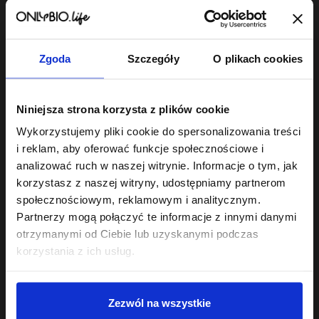
wyczekiwany rytuał.
Dopasuj szampon do potrzeb swojej skóry
głowy i włosów
Zgoda
Szczegóły
O plikach cookies
Każda skóra głowy ma swoje humory, dlatego w naszej
ofercie znajdziesz produkty precyzyjnie trafiające w
konkretne potrzeby:
Niniejsza strona korzysta z plików cookie
Szampony nawilżające
:
To prawdziwa kropla wody dla
Wykorzystujemy pliki cookie do spersonalizowania treści
przesuszonych, matowych i szorstkich pasm. Bogate w
naturalne ekstrakty zatrzymujące wilgoć sprawiają, że włosy
i reklam, aby oferować funkcje społecznościowe i
natychmiast odzyskują elastyczność i zdrowy blask.
analizować ruch w naszej witrynie. Informacje o tym, jak
korzystasz z naszej witryny, udostępniamy partnerom
Szampony balansujące
:
Idealny wybór, jeśli zmagasz się z
szybko przetłuszczającą się skórą u nasady. Regulują
społecznościowym, reklamowym i analitycznym.
wydzielanie sebum, dając długotrwałe uczucie lekkości i
Partnerzy mogą połączyć te informacje z innymi danymi
świeżości bez przesuszania końców.
otrzymanymi od Ciebie lub uzyskanymi podczas
korzystania z ich usług.
Szampony delikatne
oraz
szampony oczyszczające
:
Te
pierwsze doskonale sprawdzą się w codziennej rutynie,
łagodnie odświeżając skalp. Po te drugie warto sięgnąć raz na
kilka myć – działają jak profesjonalny reset, usuwając
Zezwól na wszystkie
pozostałości środków do stylizacji, nadmiar sebum i