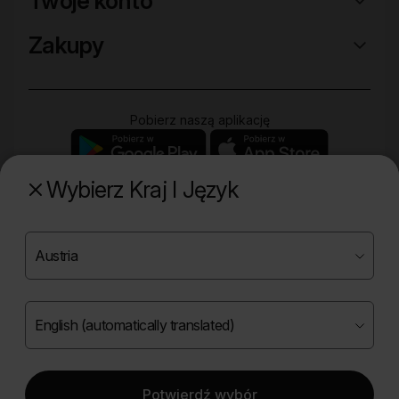
Twoje konto
Zakupy
Pobierz naszą aplikację
Wybierz Kraj I Język
Poznaj naszą drugą markę
Copyright ©
2026
Onlybio.life. Wszystkie prawa
zastrzeżone.
Potwierdź wybór
|
English (automatically translated)