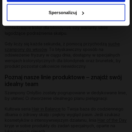
przygotowując włosy na przyjęcie bogatej maski.
Szampony odbudowujące
i do zadań specjalnych:
W naszej
Spersonalizuj
ofercie znajdziesz też
szampony zwiększające objętość
,
które spektakularnie odbijają włosy od nasady, formuły
ochładzające kolor dla blondynek czy warianty silnie
łagodzące podrażnienia skalpu.
Gdy liczy się każda sekunda, z pomocą przychodzą
suche
szampony do włosów
. To błyskawiczny sposób na
odświeżenie fryzury w ciągu dnia, dostępny w specjalnych
wersjach kolorystycznych dla blondynek oraz brunetek, by
produkt pozostał całkowicie niewidoczny.
Poznaj nasze linie produktowe – znajdź swój
idealny team
Szampony OnlyBio zostały pogrupowane w dedykowane linie,
by ułatwić Ci stworzenie idealnego planu pielęgnacji:
Kultowa seria
Hair in Balance
to Twoja baza do codziennego
dbania o zdrowy skalp i piękny wygląd pasm. Jeśli szukasz
kosmetyków o intensywniejszym działaniu, linia
Hair of the Day
kryje w sobie produkty do zadań specjalnych, oparte na
luksusowych olejach.