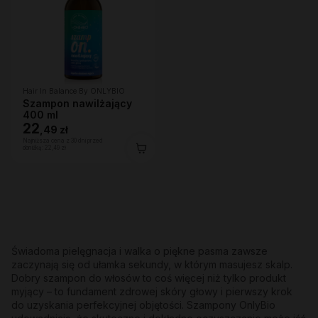
Hair In Balance By ONLYBIO
Szampon nawilżający
400 ml
22
,
49 zł
Najniższa cena z 30 dni przed
obniżką:
22,49 zł
Świadoma pielęgnacja i walka o piękne pasma zawsze
zaczynają się od ułamka sekundy, w którym masujesz skalp.
Dobry szampon do włosów to coś więcej niż tylko produkt
myjący – to fundament zdrowej skóry głowy i pierwszy krok
do uzyskania perfekcyjnej objętości. Szampony OnlyBio