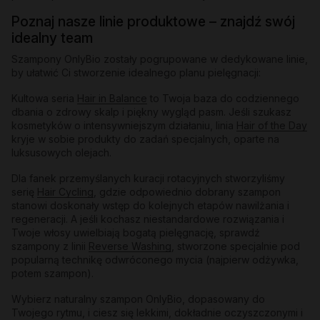
Poznaj nasze linie produktowe – znajdź swój
idealny team
Szampony OnlyBio zostały pogrupowane w dedykowane linie,
by ułatwić Ci stworzenie idealnego planu pielęgnacji:
Kultowa seria
Hair in Balance
to Twoja baza do codziennego
dbania o zdrowy skalp i piękny wygląd pasm. Jeśli szukasz
kosmetyków o intensywniejszym działaniu, linia
Hair of the Day
kryje w sobie produkty do zadań specjalnych, oparte na
luksusowych olejach.
Dla fanek przemyślanych kuracji rotacyjnych stworzyliśmy
serię
Hair Cycling
, gdzie odpowiednio dobrany szampon
stanowi doskonały wstęp do kolejnych etapów nawilżania i
regeneracji. A jeśli kochasz niestandardowe rozwiązania i
Twoje włosy uwielbiają bogatą pielęgnację, sprawdź
szampony z linii
Reverse Washing
, stworzone specjalnie pod
popularną technikę odwróconego mycia (najpierw odżywka,
potem szampon).
Wybierz naturalny szampon OnlyBio, dopasowany do
Twojego rytmu, i ciesz się lekkimi, dokładnie oczyszczonymi i