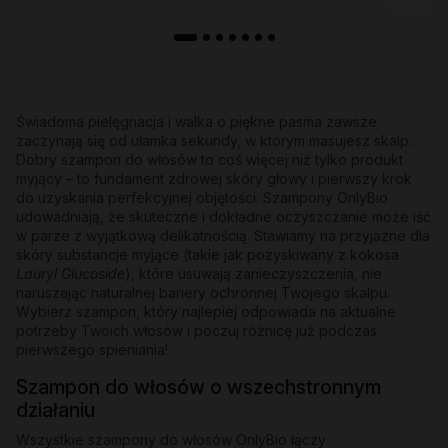
Świadoma pielęgnacja i walka o piękne pasma zawsze
zaczynają się od ułamka sekundy, w którym masujesz skalp.
Dobry szampon do włosów to coś więcej niż tylko produkt
myjący – to fundament zdrowej skóry głowy i pierwszy krok
do uzyskania perfekcyjnej objętości. Szampony OnlyBio
udowadniają, że skuteczne i dokładne oczyszczanie może iść
w parze z wyjątkową delikatnością. Stawiamy na przyjazne dla
skóry substancje myjące (takie jak pozyskiwany z kokosa
Lauryl Glucoside
), które usuwają zanieczyszczenia, nie
naruszając naturalnej bariery ochronnej Twojego skalpu.
Wybierz szampon, który najlepiej odpowiada na aktualne
potrzeby Twoich włosów i poczuj różnicę już podczas
pierwszego spieniania!
Szampon do włosów o wszechstronnym
działaniu
Wszystkie szampony do włosów OnlyBio łączy