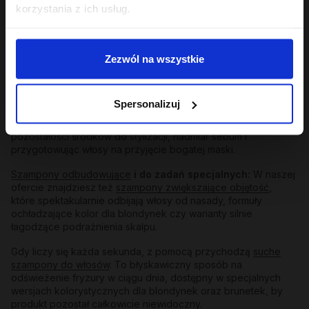
korzystania z ich usług.
Szampony balansujące
:
Idealny wybór, jeśli zmagasz się z
szybko przetłuszczającą się skórą u nasady. Regulują
wydzielanie sebum, dając długotrwałe uczucie lekkości i
Zezwól na wszystkie
świeżości bez przesuszania końców.
Szampony delikatne
oraz
szampony oczyszczające
:
Te
pierwsze doskonale sprawdzą się w codziennej rutynie,
Spersonalizuj
łagodnie odświeżając skalp. Po te drugie warto sięgnąć raz na
kilka myć – działają jak profesjonalny reset, usuwając
pozostałości środków do stylizacji, nadmiar sebum i
przygotowując włosy na przyjęcie bogatej maski.
Szampony odbudowujące
i do zadań specjalnych:
W naszej
ofercie znajdziesz też
szampony zwiększające objętość
,
które spektakularnie odbijają włosy od nasady, formuły
ochładzające kolor dla blondynek czy warianty silnie
łagodzące podrażnienia skalpu.
Gdy liczy się każda sekunda, z pomocą przychodzą
suche
szampony do włosów
. To błyskawiczny sposób na
odświeżenie fryzury w ciągu dnia, dostępny w specjalnych
wersjach kolorystycznych dla blondynek oraz brunetek, by
produkt pozostał całkowicie niewidoczny.