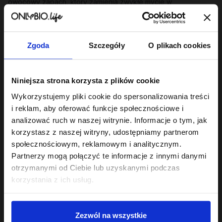
owocowy zapach, który zamienia zwykłe mycie w
wyczekiwany rytuał.
Dopasuj szampon do potrzeb swojej skóry
głowy i włosów
Zgoda
Szczegóły
O plikach cookies
Każda skóra głowy ma swoje humory, dlatego w naszej
ofercie znajdziesz produkty precyzyjnie trafiające w
konkretne potrzeby:
Niniejsza strona korzysta z plików cookie
Szampony nawilżające
:
To prawdziwa kropla wody dla
Wykorzystujemy pliki cookie do spersonalizowania treści
przesuszonych, matowych i szorstkich pasm. Bogate w
i reklam, aby oferować funkcje społecznościowe i
naturalne ekstrakty zatrzymujące wilgoć sprawiają, że włosy
analizować ruch w naszej witrynie. Informacje o tym, jak
natychmiast odzyskują elastyczność i zdrowy blask.
korzystasz z naszej witryny, udostępniamy partnerom
Szampony balansujące
:
Idealny wybór, jeśli zmagasz się z
społecznościowym, reklamowym i analitycznym.
szybko przetłuszczającą się skórą u nasady. Regulują
Partnerzy mogą połączyć te informacje z innymi danymi
wydzielanie sebum, dając długotrwałe uczucie lekkości i
świeżości bez przesuszania końców.
otrzymanymi od Ciebie lub uzyskanymi podczas
korzystania z ich usług.
Szampony delikatne
oraz
szampony oczyszczające
:
Te
pierwsze doskonale sprawdzą się w codziennej rutynie,
łagodnie odświeżając skalp. Po te drugie warto sięgnąć raz na
kilka myć – działają jak profesjonalny reset, usuwając
Zezwól na wszystkie