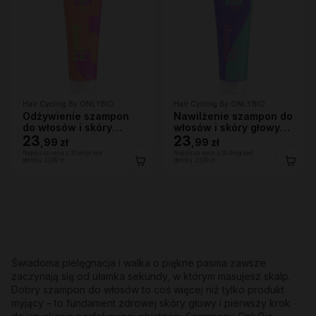
Hair Cycling By ONLYBIO
Hair Cycling By ONLYBIO
Odżywienie szampon
Nawilżenie szampon do
do włosów i skóry
włosów i skóry głowy
głowy 250ml
23
250ml
23
,
99 zł
,
99 zł
Najniższa cena z 30 dni przed
Najniższa cena z 30 dni przed
obniżką:
23,99 zł
obniżką:
23,99 zł
Świadoma pielęgnacja i walka o piękne pasma zawsze
zaczynają się od ułamka sekundy, w którym masujesz skalp.
Dobry szampon do włosów to coś więcej niż tylko produkt
myjący – to fundament zdrowej skóry głowy i pierwszy krok