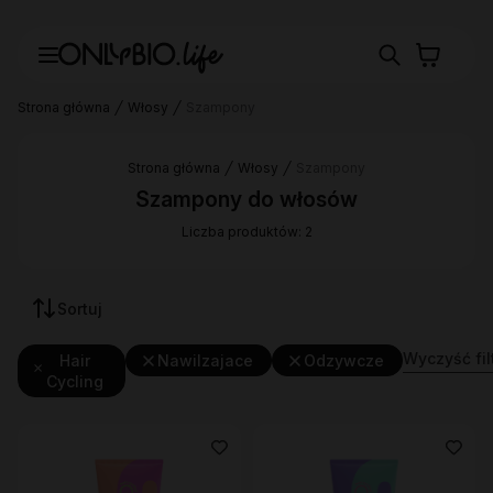
Strona główna
Włosy
Szampony
Strona główna
Włosy
Szampony
Szampony do włosów
Liczba produktów: 2
Sortuj
Wyczyść fil
Hair
Nawilzajace
Odzywcze
Cycling