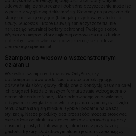
do uzyskania perfekcyjnej objętości. Szampony OnlyBio
udowadniają, że skuteczne i dokładne oczyszczanie może iść
w parze z wyjątkową delikatnością. Stawiamy na przyjazne dla
skóry substancje myjące (takie jak pozyskiwany z kokosa
Lauryl Glucoside
), które usuwają zanieczyszczenia, nie
naruszając naturalnej bariery ochronnej Twojego skalpu.
Wybierz szampon, który najlepiej odpowiada na aktualne
potrzeby Twoich włosów i poczuj różnicę już podczas
pierwszego spieniania!
Szampon do włosów o wszechstronnym
działaniu
Wszystkie szampony do włosów OnlyBio łączy
bezkompromisowe podejście: oprócz perfekcyjnego
odświeżenia skóry głowy, dbają one o kondycję pasm na całej
ich długości. Każda z naszych formuł została wzbogacona o
cenne składniki roślinne, które odpowiadają za nawilżenie,
odżywienie i wygładzenie włosów już na etapie mycia. Dzięki
temu pasma stają się miękkie, sypkie i podatne na dalszą
stylizację. Nasze produkty bez przeszkód możesz stosować
niezależnie od struktury swoich włosów – sprawdzą się przy
pasmach prostych, falowanych, lokach oraz przy każdej
gęstości fryzury. Dodatkowym atutem jest ich uzależniający,