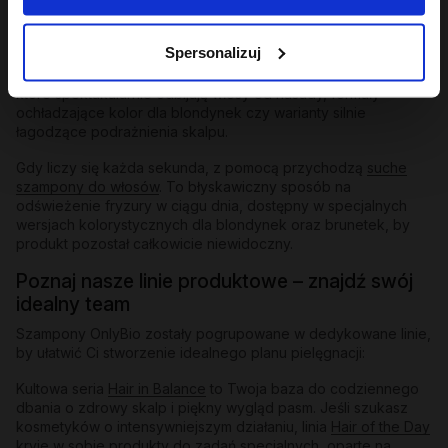
pozostałości środków do stylizacji, nadmiar sebum i
przygotowując włosy na przyjęcie bogatej maski.
Spersonalizuj
Szampony odbudowujące
i do zadań specjalnych:
W naszej
ofercie znajdziesz też
szampony zwiększające objętość
,
które spektakularnie odbijają włosy od nasady, formuły
ochładzające kolor dla blondynek czy warianty silnie
łagodzące podrażnienia skalpu.
Gdy liczy się każda sekunda, z pomocą przychodzą
suche
szampony do włosów
. To błyskawiczny sposób na
odświeżenie fryzury w ciągu dnia, dostępny w specjalnych
wersjach kolorystycznych dla blondynek oraz brunetek, by
produkt pozostał całkowicie niewidoczny.
Poznaj nasze linie produktowe – znajdź swój
idealny team
Szampony OnlyBio zostały pogrupowane w dedykowane linie,
by ułatwić Ci stworzenie idealnego planu pielęgnacji:
Kultowa seria
Hair in Balance
to Twoja baza do codziennego
dbania o zdrowy skalp i piękny wygląd pasm. Jeśli szukasz
kosmetyków o intensywniejszym działaniu, linia
Hair of the Day
kryje w sobie produkty do zadań specjalnych, oparte na