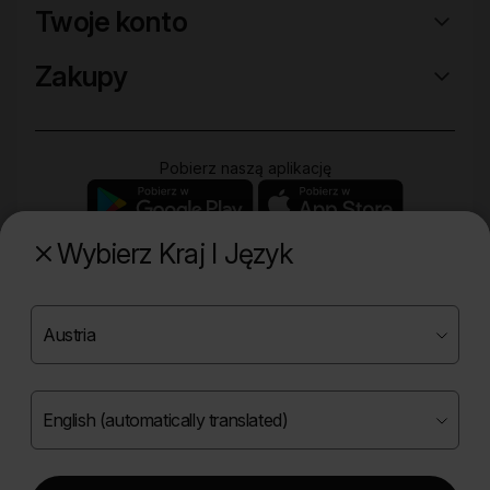
Twoje konto
Zakupy
Pobierz naszą aplikację
Wybierz Kraj I Język
Poznaj naszą drugą markę
Copyright ©
2026
Onlybio.life. Wszystkie prawa
zastrzeżone.