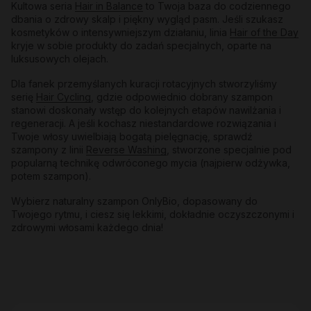
Kultowa seria
Hair in Balance
to Twoja baza do codziennego
dbania o zdrowy skalp i piękny wygląd pasm. Jeśli szukasz
kosmetyków o intensywniejszym działaniu, linia
Hair of the Day
kryje w sobie produkty do zadań specjalnych, oparte na
luksusowych olejach.
Dla fanek przemyślanych kuracji rotacyjnych stworzyliśmy
serię
Hair Cycling
, gdzie odpowiednio dobrany szampon
stanowi doskonały wstęp do kolejnych etapów nawilżania i
regeneracji. A jeśli kochasz niestandardowe rozwiązania i
Twoje włosy uwielbiają bogatą pielęgnację, sprawdź
szampony z linii
Reverse Washing
, stworzone specjalnie pod
popularną technikę odwróconego mycia (najpierw odżywka,
potem szampon).
Wybierz naturalny szampon OnlyBio, dopasowany do
Twojego rytmu, i ciesz się lekkimi, dokładnie oczyszczonymi i
zdrowymi włosami każdego dnia!