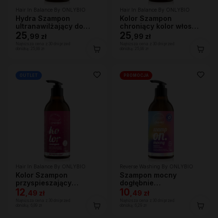
Hair In Balance By ONLYBIO
Hair In Balance By ONLYBIO
Hydra Szampon
Kolor Szampon
ultranawilżający do
chroniący kolor włosów
bardzo suchej skóry
25
400 ml
25
,
99 zł
,
99 zł
głowy i włosów, 400ml
Najniższa cena z 30 dni przed
Najniższa cena z 30 dni przed
obniżką:
25,99 zł
obniżką:
25,99 zł
OUTLET
PROMOCJA
Hair In Balance By ONLYBIO
Reverse Washing By ONLYBIO
Kolor Szampon
Szampon mocny
przyspieszający
dogłębnie
wypłukiwanie koloru
12
oczyszczający 400 ml
10
,
49 zł
,
49 zł
400 ml
Najniższa cena z 30 dni przed
Najniższa cena z 30 dni przed
obniżką:
6,89 zł
obniżką:
6,29 zł