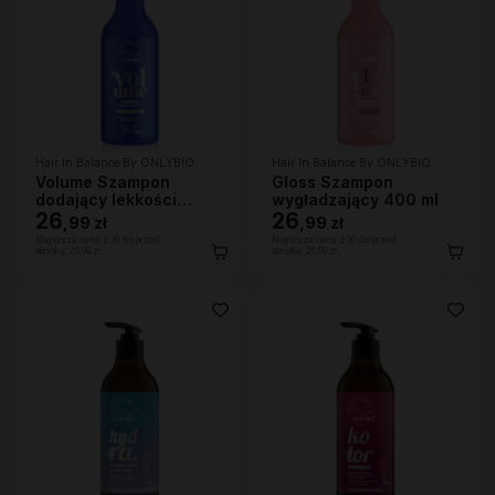
Hair In Balance By ONLYBIO
Hair In Balance By ONLYBIO
Volume Szampon
Gloss Szampon
dodający lekkości
wygładzający 400 ml
400ml
26
26
,
99 zł
,
99 zł
Najniższa cena z 30 dni przed
Najniższa cena z 30 dni przed
obniżką:
26,99 zł
obniżką:
26,99 zł