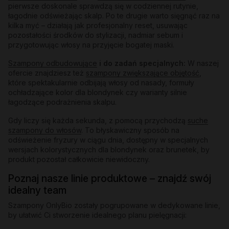
pierwsze doskonale sprawdzą się w codziennej rutynie,
łagodnie odświeżając skalp. Po te drugie warto sięgnąć raz na
kilka myć – działają jak profesjonalny reset, usuwając
pozostałości środków do stylizacji, nadmiar sebum i
przygotowując włosy na przyjęcie bogatej maski.
Szampony odbudowujące
i do zadań specjalnych:
W naszej
ofercie znajdziesz też
szampony zwiększające objętość
,
które spektakularnie odbijają włosy od nasady, formuły
ochładzające kolor dla blondynek czy warianty silnie
łagodzące podrażnienia skalpu.
Gdy liczy się każda sekunda, z pomocą przychodzą
suche
szampony do włosów
. To błyskawiczny sposób na
odświeżenie fryzury w ciągu dnia, dostępny w specjalnych
wersjach kolorystycznych dla blondynek oraz brunetek, by
produkt pozostał całkowicie niewidoczny.
Poznaj nasze linie produktowe – znajdź swój
idealny team
Szampony OnlyBio zostały pogrupowane w dedykowane linie,
by ułatwić Ci stworzenie idealnego planu pielęgnacji: