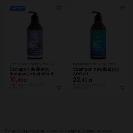
OUTLET
Reverse Washing By ONLYBIO
Hair In Balance By ONLYBIO
Szampon delikatny
Szampon nawilżający
dodający objętości 400
400 ml
ml
10
22
,
49 zł
,
49 zł
Najniższa cena z 30 dni przed
Najniższa cena z 30 dni przed
obniżką:
6,29 zł
obniżką:
22,49 zł
Świadoma pielęgnacja i walka o piękne pasma zawsze