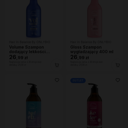
Hair In Balance By ONLYBIO
Hair In Balance By ONLYBIO
Volume Szampon
Gloss Szampon
dodający lekkości
wygładzający 400 ml
400ml
26
26
,
99 zł
,
99 zł
Najniższa cena z 30 dni przed
Najniższa cena z 30 dni przed
obniżką:
26,99 zł
obniżką:
26,99 zł
OUTLET