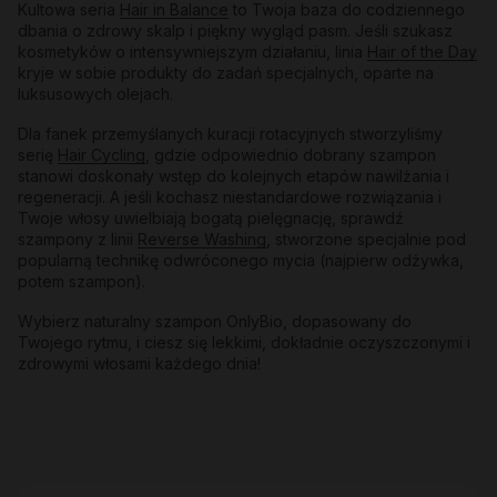
Kultowa seria
Hair in Balance
to Twoja baza do codziennego
dbania o zdrowy skalp i piękny wygląd pasm. Jeśli szukasz
kosmetyków o intensywniejszym działaniu, linia
Hair of the Day
kryje w sobie produkty do zadań specjalnych, oparte na
luksusowych olejach.
Dla fanek przemyślanych kuracji rotacyjnych stworzyliśmy
serię
Hair Cycling
, gdzie odpowiednio dobrany szampon
stanowi doskonały wstęp do kolejnych etapów nawilżania i
regeneracji. A jeśli kochasz niestandardowe rozwiązania i
Twoje włosy uwielbiają bogatą pielęgnację, sprawdź
szampony z linii
Reverse Washing
, stworzone specjalnie pod
popularną technikę odwróconego mycia (najpierw odżywka,
potem szampon).
Wybierz naturalny szampon OnlyBio, dopasowany do
Twojego rytmu, i ciesz się lekkimi, dokładnie oczyszczonymi i
zdrowymi włosami każdego dnia!