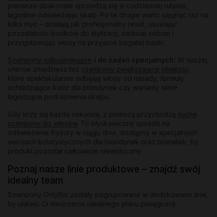
pierwsze doskonale sprawdzą się w codziennej rutynie,
łagodnie odświeżając skalp. Po te drugie warto sięgnąć raz na
kilka myć – działają jak profesjonalny reset, usuwając
pozostałości środków do stylizacji, nadmiar sebum i
przygotowując włosy na przyjęcie bogatej maski.
Szampony odbudowujące
i do zadań specjalnych:
W naszej
ofercie znajdziesz też
szampony zwiększające objętość
,
które spektakularnie odbijają włosy od nasady, formuły
ochładzające kolor dla blondynek czy warianty silnie
łagodzące podrażnienia skalpu.
Gdy liczy się każda sekunda, z pomocą przychodzą
suche
szampony do włosów
. To błyskawiczny sposób na
odświeżenie fryzury w ciągu dnia, dostępny w specjalnych
wersjach kolorystycznych dla blondynek oraz brunetek, by
produkt pozostał całkowicie niewidoczny.
Poznaj nasze linie produktowe – znajdź swój
idealny team
Szampony OnlyBio zostały pogrupowane w dedykowane linie,
by ułatwić Ci stworzenie idealnego planu pielęgnacji: