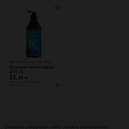
Hair In Balance By ONLYBIO
Szampon nawilżający
400 ml
22
,
49 zł
Najniższa cena z 30 dni przed
obniżką:
22,49 zł
Świadoma pielęgnacja i walka o piękne pasma zawsze