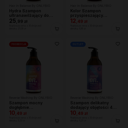
Hair In Balance By ONLYBIO
Hair In Balance By ONLYBIO
Hydra Szampon
Kolor Szampon
ultranawilżający do
przyspieszający
bardzo suchej skóry
25
wypłukiwanie koloru
12
,
99 zł
,
49 zł
głowy i włosów, 400ml
400 ml
Najniższa cena z 30 dni przed
Najniższa cena z 30 dni przed
obniżką:
25,99 zł
obniżką:
6,89 zł
PROMOCJA
OUTLET
Reverse Washing By ONLYBIO
Reverse Washing By ONLYBIO
Szampon mocny
Szampon delikatny
dogłębnie
dodający objętości 400
oczyszczający 400 ml
10
ml
10
,
49 zł
,
49 zł
Najniższa cena z 30 dni przed
Najniższa cena z 30 dni przed
obniżką:
6,29 zł
obniżką:
6,29 zł