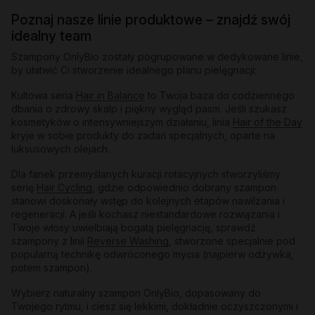
Poznaj nasze linie produktowe – znajdź swój
idealny team
Szampony OnlyBio zostały pogrupowane w dedykowane linie,
by ułatwić Ci stworzenie idealnego planu pielęgnacji:
Kultowa seria
Hair in Balance
to Twoja baza do codziennego
dbania o zdrowy skalp i piękny wygląd pasm. Jeśli szukasz
kosmetyków o intensywniejszym działaniu, linia
Hair of the Day
kryje w sobie produkty do zadań specjalnych, oparte na
luksusowych olejach.
Dla fanek przemyślanych kuracji rotacyjnych stworzyliśmy
serię
Hair Cycling
, gdzie odpowiednio dobrany szampon
stanowi doskonały wstęp do kolejnych etapów nawilżania i
regeneracji. A jeśli kochasz niestandardowe rozwiązania i
Twoje włosy uwielbiają bogatą pielęgnację, sprawdź
szampony z linii
Reverse Washing
, stworzone specjalnie pod
popularną technikę odwróconego mycia (najpierw odżywka,
potem szampon).
Wybierz naturalny szampon OnlyBio, dopasowany do
Twojego rytmu, i ciesz się lekkimi, dokładnie oczyszczonymi i