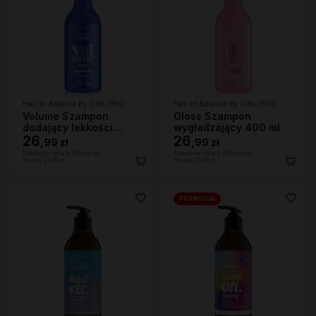
Hair In Balance By ONLYBIO
Hair In Balance By ONLYBIO
Volume Szampon
Gloss Szampon
dodający lekkości
wygładzający 400 ml
400ml
26
26
,
99 zł
,
99 zł
Najniższa cena z 30 dni przed
Najniższa cena z 30 dni przed
obniżką:
26,99 zł
obniżką:
26,99 zł
PROMOCJA