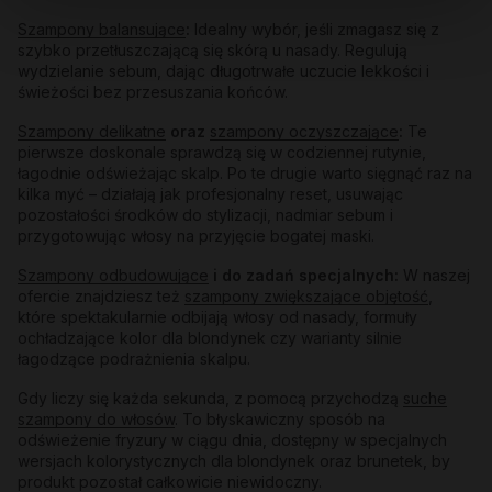
Szampony balansujące
:
Idealny wybór, jeśli zmagasz się z
szybko przetłuszczającą się skórą u nasady. Regulują
wydzielanie sebum, dając długotrwałe uczucie lekkości i
świeżości bez przesuszania końców.
Szampony delikatne
oraz
szampony oczyszczające
:
Te
pierwsze doskonale sprawdzą się w codziennej rutynie,
łagodnie odświeżając skalp. Po te drugie warto sięgnąć raz na
kilka myć – działają jak profesjonalny reset, usuwając
pozostałości środków do stylizacji, nadmiar sebum i
przygotowując włosy na przyjęcie bogatej maski.
Szampony odbudowujące
i do zadań specjalnych:
W naszej
ofercie znajdziesz też
szampony zwiększające objętość
,
które spektakularnie odbijają włosy od nasady, formuły
ochładzające kolor dla blondynek czy warianty silnie
łagodzące podrażnienia skalpu.
Gdy liczy się każda sekunda, z pomocą przychodzą
suche
szampony do włosów
. To błyskawiczny sposób na
odświeżenie fryzury w ciągu dnia, dostępny w specjalnych
wersjach kolorystycznych dla blondynek oraz brunetek, by
produkt pozostał całkowicie niewidoczny.