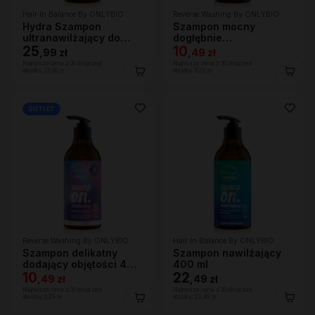
Hair In Balance By ONLYBIO
Reverse Washing By ONLYBIO
Hydra Szampon
Szampon mocny
ultranawilżający do
dogłębnie
bardzo suchej skóry
25
oczyszczający 400 ml
10
,
99 zł
,
49 zł
głowy i włosów, 400ml
Najniższa cena z 30 dni przed
Najniższa cena z 30 dni przed
obniżką:
25,99 zł
obniżką:
6,29 zł
OUTLET
Reverse Washing By ONLYBIO
Hair In Balance By ONLYBIO
Szampon delikatny
Szampon nawilżający
dodający objętości 400
400 ml
ml
10
22
,
49 zł
,
49 zł
Najniższa cena z 30 dni przed
Najniższa cena z 30 dni przed
obniżką:
6,29 zł
obniżką:
22,49 zł