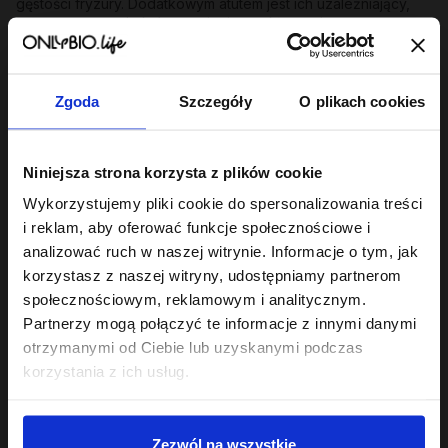
gęstości fryzury. Dodatkowym atutem jest ich uzależniający,
owocowy zapach, który zamienia zwykłe mycie w
wyczekiwany rytuał.
Dopasuj szampon do potrzeb swojej skóry
głowy i włosów
Zgoda
Szczegóły
O plikach cookies
Każda skóra głowy ma swoje humory, dlatego w naszej
ofercie znajdziesz produkty precyzyjnie trafiające w
konkretne potrzeby:
Niniejsza strona korzysta z plików cookie
Wykorzystujemy pliki cookie do spersonalizowania treści
Szampony nawilżające
:
To prawdziwa kropla wody dla
przesuszonych, matowych i szorstkich pasm. Bogate w
i reklam, aby oferować funkcje społecznościowe i
naturalne ekstrakty zatrzymujące wilgoć sprawiają, że włosy
analizować ruch w naszej witrynie. Informacje o tym, jak
natychmiast odzyskują elastyczność i zdrowy blask.
korzystasz z naszej witryny, udostępniamy partnerom
Szampony balansujące
:
Idealny wybór, jeśli zmagasz się z
społecznościowym, reklamowym i analitycznym.
szybko przetłuszczającą się skórą u nasady. Regulują
Partnerzy mogą połączyć te informacje z innymi danymi
wydzielanie sebum, dając długotrwałe uczucie lekkości i
otrzymanymi od Ciebie lub uzyskanymi podczas
świeżości bez przesuszania końców.
korzystania z ich usług.
Szampony delikatne
oraz
szampony oczyszczające
:
Te
pierwsze doskonale sprawdzą się w codziennej rutynie,
łagodnie odświeżając skalp. Po te drugie warto sięgnąć raz na
Zezwól na wszystkie