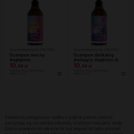
Reverse Washing By ONLYBIO
Reverse Washing By ONLYBIO
Szampon mocny
Szampon delikatny
dogłębnie
dodający objętości 400
oczyszczający 400 ml
10
ml
10
,
49 zł
,
49 zł
Najniższa cena z 30 dni przed
Najniższa cena z 30 dni przed
obniżką:
6,29 zł
obniżką:
6,29 zł
Świadoma pielęgnacja i walka o piękne pasma zawsze
zaczynają się od ułamka sekundy, w którym masujesz skalp.
Dobry szampon do włosów to coś więcej niż tylko produkt