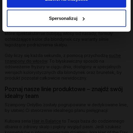
kilka myć – działają jak profesjonalny reset, usuwając
pozostałości środków do stylizacji, nadmiar sebum i
przygotowując włosy na przyjęcie bogatej maski.
Spersonalizuj
Szampony odbudowujące
i do zadań specjalnych:
W naszej
ofercie znajdziesz też
szampony zwiększające objętość
,
które spektakularnie odbijają włosy od nasady, formuły
ochładzające kolor dla blondynek czy warianty silnie
łagodzące podrażnienia skalpu.
Gdy liczy się każda sekunda, z pomocą przychodzą
suche
szampony do włosów
. To błyskawiczny sposób na
odświeżenie fryzury w ciągu dnia, dostępny w specjalnych
wersjach kolorystycznych dla blondynek oraz brunetek, by
produkt pozostał całkowicie niewidoczny.
Poznaj nasze linie produktowe – znajdź swój
idealny team
Szampony OnlyBio zostały pogrupowane w dedykowane linie,
by ułatwić Ci stworzenie idealnego planu pielęgnacji:
Kultowa seria
Hair in Balance
to Twoja baza do codziennego
dbania o zdrowy skalp i piękny wygląd pasm. Jeśli szukasz
kosmetyków o intensywniejszym działaniu, linia
Hair of the Day