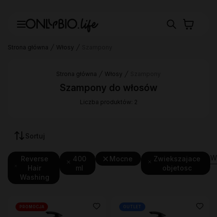
Strona główna
Włosy
Szampony
Strona główna
Włosy
Szampony
Szampony do włosów
Liczba produktów: 2
Sortuj
Wy
Reverse
400
Mocne
Zwiekszajace
Hair
ml
objetosc
Washing
PROMOCJA
OUTLET