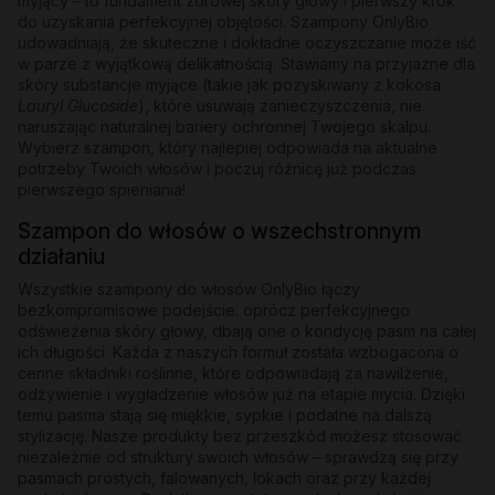
myjący – to fundament zdrowej skóry głowy i pierwszy krok
do uzyskania perfekcyjnej objętości. Szampony OnlyBio
udowadniają, że skuteczne i dokładne oczyszczanie może iść
w parze z wyjątkową delikatnością. Stawiamy na przyjazne dla
skóry substancje myjące (takie jak pozyskiwany z kokosa
Lauryl Glucoside
), które usuwają zanieczyszczenia, nie
naruszając naturalnej bariery ochronnej Twojego skalpu.
Wybierz szampon, który najlepiej odpowiada na aktualne
potrzeby Twoich włosów i poczuj różnicę już podczas
pierwszego spieniania!
Szampon do włosów o wszechstronnym
działaniu
Wszystkie szampony do włosów OnlyBio łączy
bezkompromisowe podejście: oprócz perfekcyjnego
odświeżenia skóry głowy, dbają one o kondycję pasm na całej
ich długości. Każda z naszych formuł została wzbogacona o
cenne składniki roślinne, które odpowiadają za nawilżenie,
odżywienie i wygładzenie włosów już na etapie mycia. Dzięki
temu pasma stają się miękkie, sypkie i podatne na dalszą
stylizację. Nasze produkty bez przeszkód możesz stosować
niezależnie od struktury swoich włosów – sprawdzą się przy
pasmach prostych, falowanych, lokach oraz przy każdej