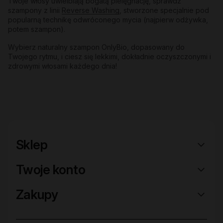
Twoje włosy uwielbiają bogatą pielęgnację, sprawdź
szampony z linii
Reverse Washing
, stworzone specjalnie pod
popularną technikę odwróconego mycia (najpierw odżywka,
potem szampon).
Wybierz naturalny szampon OnlyBio, dopasowany do
Twojego rytmu, i ciesz się lekkimi, dokładnie oczyszczonymi i
zdrowymi włosami każdego dnia!
Sklep
Twoje konto
Zakupy