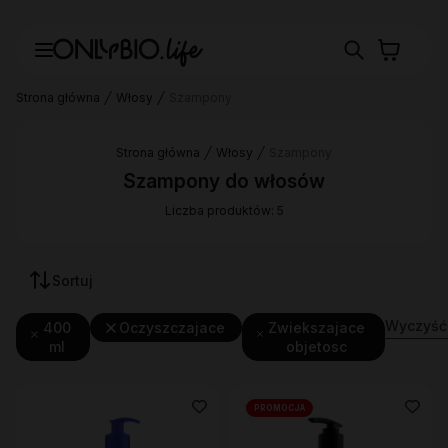
Strona główna
Włosy
Szampony
Strona główna
Włosy
Szampony
Szampony do włosów
Liczba produktów: 5
Sortuj
Wyczyść f
400
Oczyszczajace
Zwiekszajace
ml
objetosc
PROMOCJA