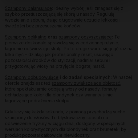
Szampony balansujące
:
Idealny wybór, jeśli zmagasz się z
szybko przetłuszczającą się skórą u nasady. Regulują
wydzielanie sebum, dając długotrwałe uczucie lekkości i
świeżości bez przesuszania końców.
Szampony delikatne
oraz
szampony oczyszczające
:
Te
pierwsze doskonale sprawdzą się w codziennej rutynie,
łagodnie odświeżając skalp. Po te drugie warto sięgnąć raz na
kilka myć – działają jak profesjonalny reset, usuwając
pozostałości środków do stylizacji, nadmiar sebum i
przygotowując włosy na przyjęcie bogatej maski.
Szampony odbudowujące
i do zadań specjalnych:
W naszej
ofercie znajdziesz też
szampony zwiększające objętość
,
które spektakularnie odbijają włosy od nasady, formuły
ochładzające kolor dla blondynek czy warianty silnie
łagodzące podrażnienia skalpu.
Gdy liczy się każda sekunda, z pomocą przychodzą
suche
szampony do włosów
. To błyskawiczny sposób na
odświeżenie fryzury w ciągu dnia, dostępny w specjalnych
wersjach kolorystycznych dla blondynek oraz brunetek, by
produkt pozostał całkowicie niewidoczny.