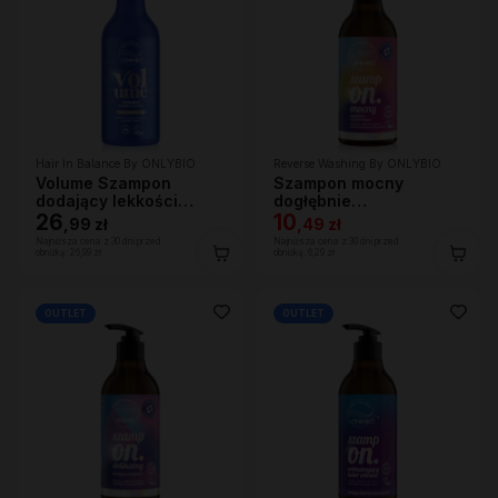
Hair In Balance By ONLYBIO
Reverse Washing By ONLYBIO
Volume Szampon
Szampon mocny
dodający lekkości
dogłębnie
400ml
26
oczyszczający 400 ml
10
,
99 zł
,
49 zł
Najniższa cena z 30 dni przed
Najniższa cena z 30 dni przed
obniżką:
26,99 zł
obniżką:
6,29 zł
OUTLET
OUTLET