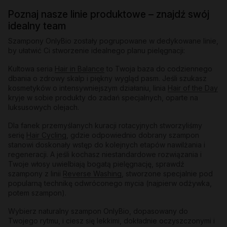
Poznaj nasze linie produktowe – znajdź swój
idealny team
Szampony OnlyBio zostały pogrupowane w dedykowane linie,
by ułatwić Ci stworzenie idealnego planu pielęgnacji:
Kultowa seria
Hair in Balance
to Twoja baza do codziennego
dbania o zdrowy skalp i piękny wygląd pasm. Jeśli szukasz
kosmetyków o intensywniejszym działaniu, linia
Hair of the Day
kryje w sobie produkty do zadań specjalnych, oparte na
luksusowych olejach.
Dla fanek przemyślanych kuracji rotacyjnych stworzyliśmy
serię
Hair Cycling
, gdzie odpowiednio dobrany szampon
stanowi doskonały wstęp do kolejnych etapów nawilżania i
regeneracji. A jeśli kochasz niestandardowe rozwiązania i
Twoje włosy uwielbiają bogatą pielęgnację, sprawdź
szampony z linii
Reverse Washing
, stworzone specjalnie pod
popularną technikę odwróconego mycia (najpierw odżywka,
potem szampon).
Wybierz naturalny szampon OnlyBio, dopasowany do
Twojego rytmu, i ciesz się lekkimi, dokładnie oczyszczonymi i