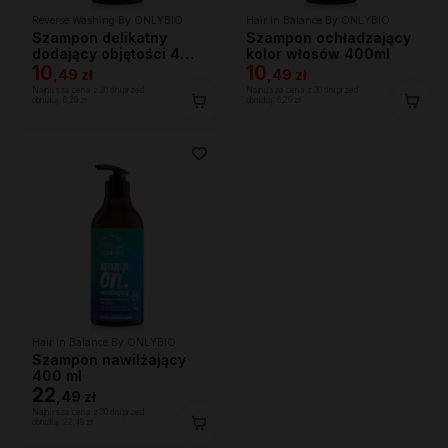
Reverse Washing By ONLYBIO
Hair In Balance By ONLYBIO
Szampon delikatny
Szampon ochładzający
dodający objętości 400
kolor włosów 400ml
ml
10
10
,
49 zł
,
49 zł
Najniższa cena z 30 dni przed
Najniższa cena z 30 dni przed
obniżką:
6,29 zł
obniżką:
6,29 zł
Hair In Balance By ONLYBIO
Szampon nawilżający
400 ml
22
,
49 zł
Najniższa cena z 30 dni przed
obniżką:
22,49 zł