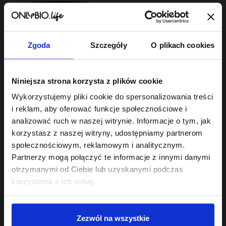
Zgoda
Szczegóły
O plikach cookies
Hair In Balance By ONLYBIO
Niniejsza strona korzysta z plików cookie
Kolor Maska - kuracja
odbudowująca 280 ML
Wykorzystujemy pliki cookie do spersonalizowania treści
28
,
99 zł
i reklam, aby oferować funkcje społecznościowe i
Najniższa cena z 30 dni przed
obniżką:
28,99 zł
analizować ruch w naszej witrynie. Informacje o tym, jak
korzystasz z naszej witryny, udostępniamy partnerom
społecznościowym, reklamowym i analitycznym.
Partnerzy mogą połączyć te informacje z innymi danymi
otrzymanymi od Ciebie lub uzyskanymi podczas
korzystania z ich usług.
Sklep
Zezwól na wszystkie