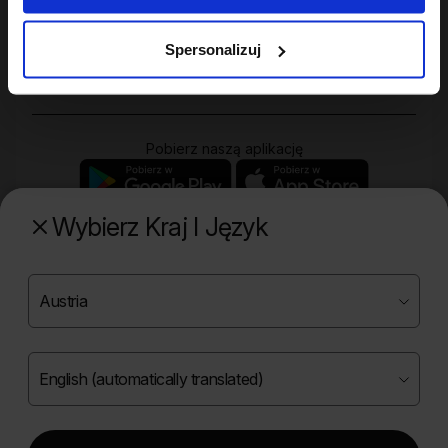
Twoje konto
Spersonalizuj
Zakupy
Pobierz naszą aplikację
Wybierz Kraj I Język
Poznaj naszą drugą markę
Copyright ©
2026
Onlybio.life. Wszystkie prawa
zastrzeżone.