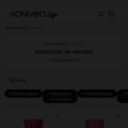
Strona główna
Włosy
Strona główna
Włosy
Kosmetyki do włosów
Liczba produktów: 6
Sortuj
Balansujace
Odbijajace
Pobudzajace
R
od nasady