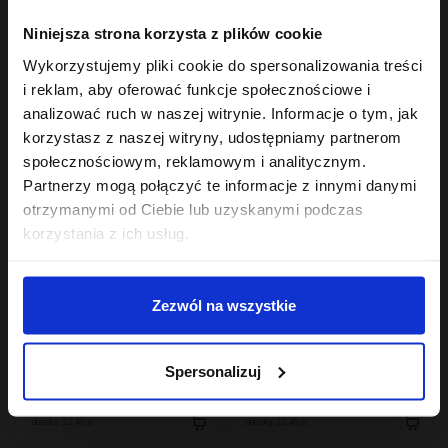
Hair In Balance By ONLYBIO
Hair In Balance By ONLYBIO
Niniejsza strona korzysta z plików cookie
Szampon balansujący
Reaktywator skrętu w
50ml
mgiełce 300ml
Wykorzystujemy pliki cookie do spersonalizowania treści
7
24
,
49 zł
,
49 zł
i reklam, aby oferować funkcje społecznościowe i
Najniższa cena z 30 dni przed
Najniższa cena z 30 dni przed
obniżką:
7,49 zł
obniżką:
24,49 zł
analizować ruch w naszej witrynie. Informacje o tym, jak
korzystasz z naszej witryny, udostępniamy partnerom
społecznościowym, reklamowym i analitycznym.
Partnerzy mogą połączyć te informacje z innymi danymi
otrzymanymi od Ciebie lub uzyskanymi podczas
korzystania z ich usług.
Zezwól na wszystkie
Hair In Balance By ONLYBIO
Hair In Balance By ONLYBIO
wcierka pobudzająca
olejek zabezpieczający
Spersonalizuj
100 ml
końcówki 80ml
22
22
,
49 zł
,
49 zł
Najniższa cena z 30 dni przed
Najniższa cena z 30 dni przed
obniżką:
22,49 zł
obniżką:
22,49 zł