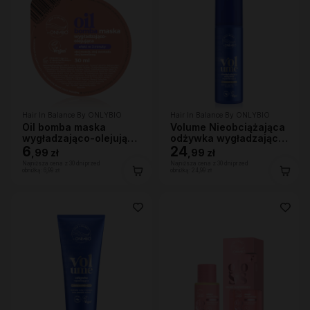
Hair In Balance By ONLYBIO
Hair In Balance By ONLYBIO
Oil bomba maska
Volume Nieobciążająca
wygładzająco-olejująca
odżywka wygładzająca
30ml
6
200 ml
24
,
99 zł
,
99 zł
Najniższa cena z 30 dni przed
Najniższa cena z 30 dni przed
obniżką:
6,99 zł
obniżką:
24,99 zł