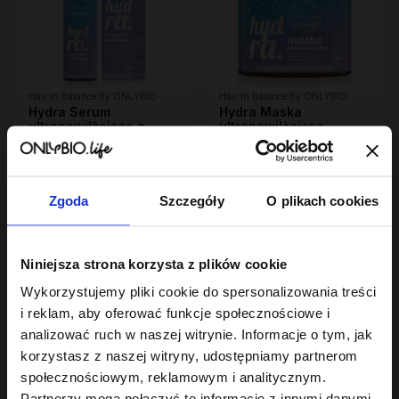
Hair In Balance By ONLYBIO
Hair In Balance By ONLYBIO
Hydra Serum
Hydra Maska
ultranawilżające z
ultranawilżająca,
efektem nabłyszczenia,
23
400ml
28
,
99 zł
,
99 zł
100ml
Najniższa cena z 30 dni przed
Najniższa cena z 30 dni przed
obniżką:
23,99 zł
obniżką:
28,99 zł
Zgoda
Szczegóły
O plikach cookies
Niniejsza strona korzysta z plików cookie
Wykorzystujemy pliki cookie do spersonalizowania treści
i reklam, aby oferować funkcje społecznościowe i
analizować ruch w naszej witrynie. Informacje o tym, jak
korzystasz z naszej witryny, udostępniamy partnerom
społecznościowym, reklamowym i analitycznym.
Hair In Balance By ONLYBIO
Hair In Balance By ONLYBIO
Hydra Odżywka
Hydra Szampon
Partnerzy mogą połączyć te informacje z innymi danymi