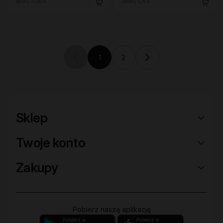
obniżką:
22,99 zł
obniżką:
6,29 zł
1
2
Previous page (disabled)
Current page
Sklep
Twoje konto
Zakupy
Pobierz naszą aplikację