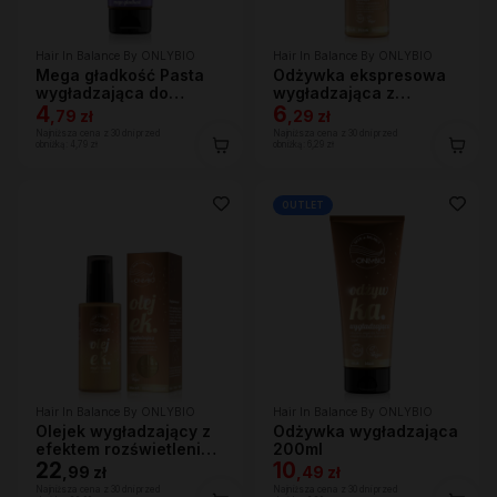
Hair In Balance By ONLYBIO
Hair In Balance By ONLYBIO
Mega gładkość Pasta
Odżywka ekspresowa
wygładzająca do
wygładzająca z
gładkich fryzur 75ml
4
efektem rozświetlenia
6
,
79 zł
,
29 zł
200ml
Najniższa cena z 30 dni przed
Najniższa cena z 30 dni przed
obniżką:
4,79 zł
obniżką:
6,29 zł
OUTLET
Hair In Balance By ONLYBIO
Hair In Balance By ONLYBIO
Olejek wygładzający z
Odżywka wygładzająca
efektem rozświetlenia
200ml
70ml
22
10
,
99 zł
,
49 zł
Najniższa cena z 30 dni przed
Najniższa cena z 30 dni przed