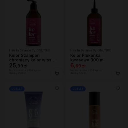
Hair In Balance By ONLYBIO
Hair In Balance By ONLYBIO
Kolor Szampon
Kolor Płukanka
chroniący kolor włosów
kwasowa 300 ml
400 ml
25
6
,
99 zł
,
69 zł
Najniższa cena z 30 dni przed
Najniższa cena z 30 dni przed
obniżką:
25,99 zł
obniżką:
6,69 zł
OUTLET
OUTLET