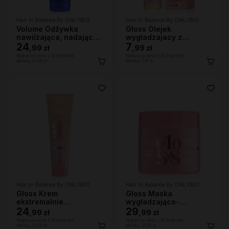
Hair In Balance By ONLYBIO
Hair In Balance By ONLYBIO
Volume Odżywka
Gloss Olejek
nawilżająca, nadająca
wygładzajacy z
lekkości 200ml
24
efektem rozświetlenia
7
,
99 zł
,
99 zł
20ml
Najniższa cena z 30 dni przed
Najniższa cena z 30 dni przed
obniżką:
24,99 zł
obniżką:
7,99 zł
Hair In Balance By ONLYBIO
Hair In Balance By ONLYBIO
Gloss Krem
Gloss Maska
ekstremalnie
wygładzająco-
wygładzający 150 ml
24
wzmacniająca 280ml
29
,
99 zł
,
99 zł
Najniższa cena z 30 dni przed
Najniższa cena z 30 dni przed
obniżką:
24,99 zł
obniżką:
29,99 zł