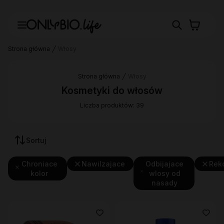
Strona główna
Włosy
Strona główna
Włosy
Kosmetyki do włosów
Liczba produktów: 39
Sortuj
Chroniace
Nawilzajace
Odbijajace
Rek
kolor
wlosy od
nasady