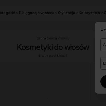
ategorie
Pielęgnacja włosów
Stylizacja
Koloryzacja
O
WYB
Strona główna
Włosy
Kosmetyki do włosów
Liczba produktów: 2