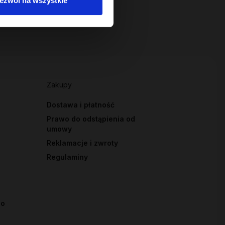
ezwól na wszystkie
Zakupy
Dostawa i płatność
Prawo do odstąpienia od
umowy
Reklamacje i zwroty
Regulaminy
io