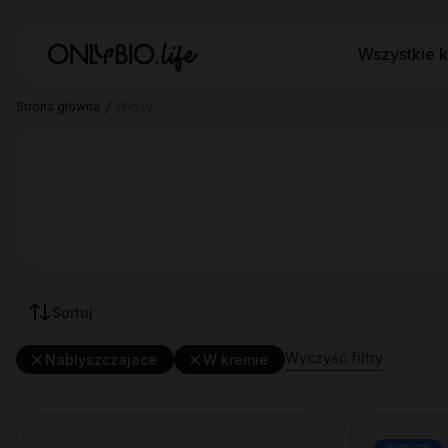
Wszystkie k
Strona główna
Włosy
Sortuj
Wyczyść filtry
Nablyszczajace
W kremie