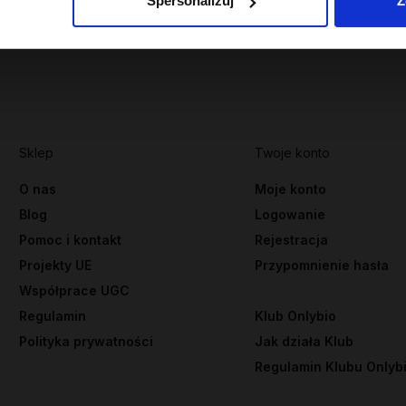
Spersonalizuj
Z
Sklep
Twoje konto
O nas
Moje konto
Blog
Logowanie
Pomoc i kontakt
Rejestracja
Projekty UE
Przypomnienie hasła
Współprace UGC
Regulamin
Klub Onlybio
Polityka prywatności
Jak działa Klub
Regulamin Klubu Onlyb