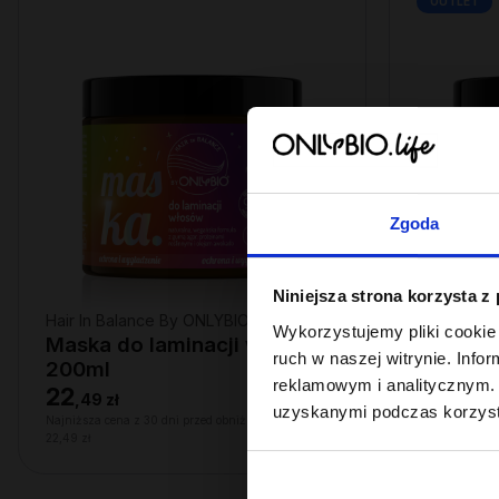
OUTLET
Zgoda
Niniejsza strona korzysta z
Hair In Balance By ONLYBIO
Hair In Ba
Wykorzystujemy pliki cookie 
Maska do laminacji włosów
Maska 
ruch w naszej witrynie. Inf
200ml
niskopo
reklamowym i analitycznym. 
22
11
,
49 zł
,
49 zł
uzyskanymi podczas korzysta
Najniższa cena z 30 dni przed obniżką:
Najniższa cena
22,49 zł
6,69 zł