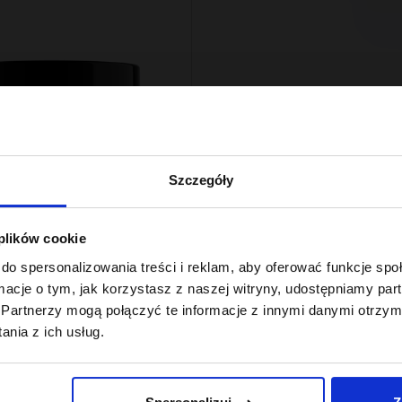
Szczegóły
 plików cookie
lance By ONLYBIO
do spersonalizowania treści i reklam, aby oferować funkcje sp
do włosów
ormacje o tym, jak korzystasz z naszej witryny, udostępniamy p
rowatych 400 ml
Partnerzy mogą połączyć te informacje z innymi danymi otrzym
nia z ich usług.
 z 30 dni przed obniżką: