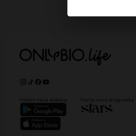
Pobierz naszą aplikację
Poznaj naszą drugą markę