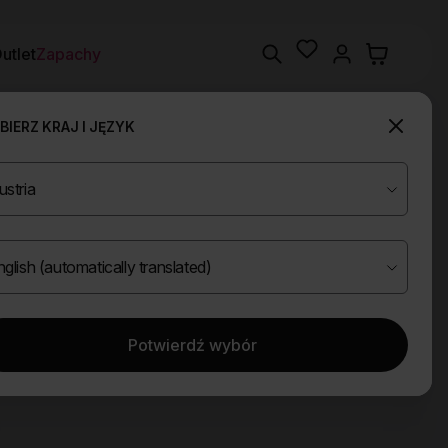
Wishlist
Search
utlet
Zapachy
IERZ KRAJ I JĘZYK
Potwierdź wybór