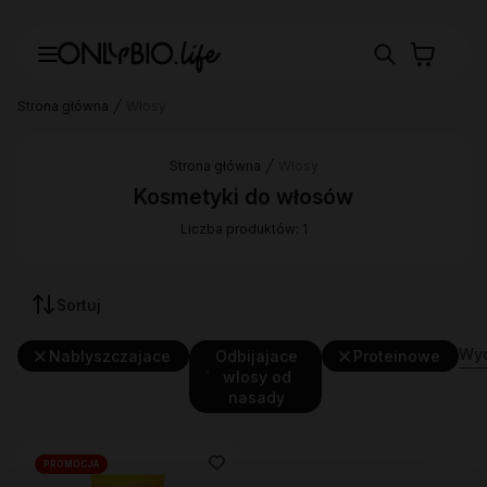
Strona główna
Włosy
Strona główna
Włosy
Kosmetyki do włosów
Liczba produktów: 1
Sortuj
Wyc
Nablyszczajace
Odbijajace
Proteinowe
wlosy od
nasady
PROMOCJA