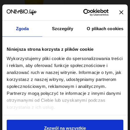
Zgoda
Szczegóły
O plikach cookies
Hair In Balance By ONLYBIO
Niniejsza strona korzysta z plików cookie
Stylizator proteinowy
do stylizacji włosów
Wykorzystujemy pliki cookie do spersonalizowania treści
kręconych 200ml
7
,
29 zł
i reklam, aby oferować funkcje społecznościowe i
Najniższa cena z 30 dni przed
analizować ruch w naszej witrynie. Informacje o tym, jak
obniżką:
24,49 zł
korzystasz z naszej witryny, udostępniamy partnerom
społecznościowym, reklamowym i analitycznym.
Partnerzy mogą połączyć te informacje z innymi danymi
otrzymanymi od Ciebie lub uzyskanymi podczas
korzystania z ich usług.
Sklep
Zezwól na wszystkie