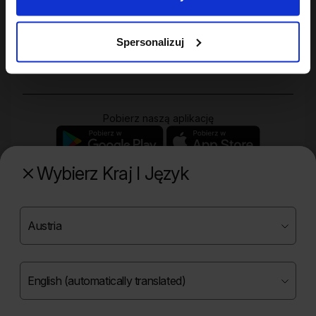
Twoje konto
Spersonalizuj
Zakupy
Pobierz naszą aplikację
Wybierz Kraj I Język
Poznaj naszą drugą markę
Copyright ©
2026
Onlybio.life. Wszystkie prawa