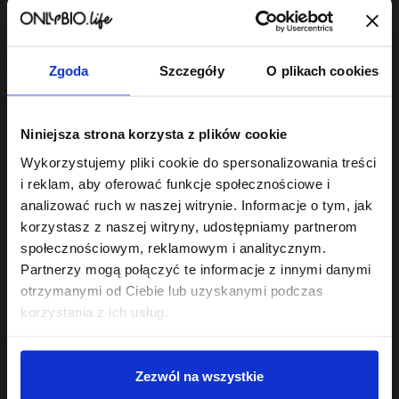
Zgoda
Szczegóły
O plikach cookies
Hair In Balance By ONLYBIO
Maska do laminacji
Niniejsza strona korzysta z plików cookie
włosów 200ml
22
Wykorzystujemy pliki cookie do spersonalizowania treści
,
49 zł
Najniższa cena z 30 dni przed
i reklam, aby oferować funkcje społecznościowe i
obniżką:
22,49 zł
analizować ruch w naszej witrynie. Informacje o tym, jak
korzystasz z naszej witryny, udostępniamy partnerom
społecznościowym, reklamowym i analitycznym.
Partnerzy mogą połączyć te informacje z innymi danymi
otrzymanymi od Ciebie lub uzyskanymi podczas
korzystania z ich usług.
Sklep
Zezwól na wszystkie
Twoje konto