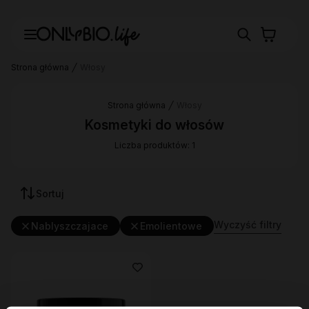
Strona główna
Włosy
Strona główna
Włosy
Kosmetyki do włosów
Liczba produktów: 1
Sortuj
Wyczyść filtry
Nablyszczajace
Emolientowe