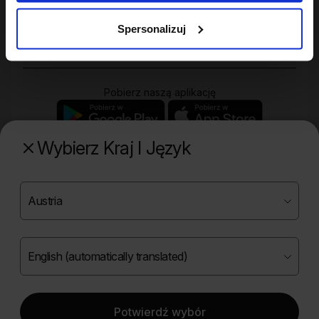
Zakupy
Spersonalizuj
Pobierz naszą aplikację
Wybierz Kraj I Język
Poznaj naszą drugą markę
Copyright ©
2026
Onlybio.life. Wszystkie prawa
zastrzeżone.
Potwierdź wybór
|
English (automatically translated)