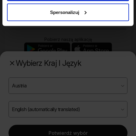
Zakupy
Spersonalizuj
Pobierz naszą aplikację
Wybierz Kraj I Język
Poznaj naszą drugą markę
Copyright ©
2026
Onlybio.life. Wszystkie prawa
zastrzeżone.
Potwierdź wybór
|
English (automatically translated)