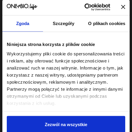
Zgoda
Szczegóły
O plikach cookies
Hair In Balance By ONLYBIO
Hair In Balance By ONLYBIO
Aktywator skrętu w
Maska do laminacji
Niniejsza strona korzysta z plików cookie
kremie 200ml
włosów 200ml
24
22
Wykorzystujemy pliki cookie do spersonalizowania treści
,
49 zł
,
49 zł
Najniższa cena z 30 dni przed
Najniższa cena z 30 dni przed
i reklam, aby oferować funkcje społecznościowe i
obniżką:
24,49 zł
obniżką:
22,49 zł
analizować ruch w naszej witrynie. Informacje o tym, jak
korzystasz z naszej witryny, udostępniamy partnerom
społecznościowym, reklamowym i analitycznym.
Partnerzy mogą połączyć te informacje z innymi danymi
otrzymanymi od Ciebie lub uzyskanymi podczas
korzystania z ich usług.
Sklep
Zezwól na wszystkie
Twoje konto